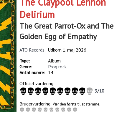
The Claypool Lennon
Delirium
The Great Parrot-Ox and The
Golden Egg of Empathy
ATO Records
· Udkom
1. maj 2026
Type:
Album
Genre:
Prog rock
Antal numre:
14
Officiel vurdering:
9
/
10
Brugervurdering:
Vær den første til at stemme.