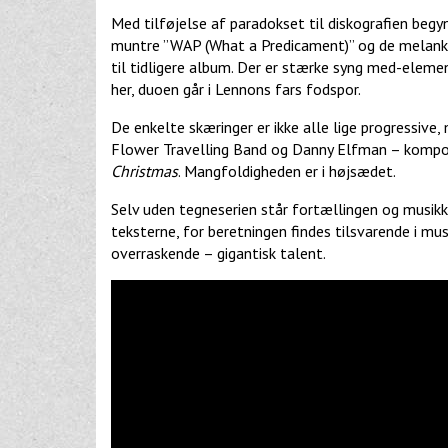
Med tilføjelse af paradokset til diskografien begyn
muntre ”WAP (What a Predicament)” og de melank
til tidligere album. Der er stærke syng med-elemen
her, duoen går i Lennons fars fodspor.
De enkelte skæringer er ikke alle lige progressive,
Flower Travelling Band og Danny Elfman – kompo
Christmas
. Mangfoldigheden er i højsædet.
Selv uden tegneserien står fortællingen og musikk
teksterne, for beretningen findes tilsvarende i mu
overraskende – gigantisk talent.