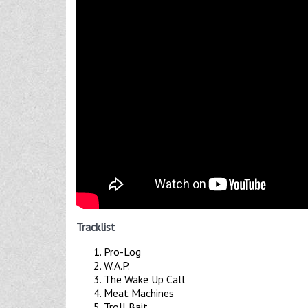
Tracklist
Pro-Log
W.A.P.
The Wake Up Call
Meat Machines
Troll Bait