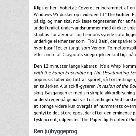
Klips er her i hobetal: Coveret er indrammet af en
Windows 95 dukker op i videoen til ”The Golden E
på sig, og man skal nok læse tegneserien for at fa
underfundigt undervandsnummer med direkte linjer 
slapbas for alvor af, og Lennons syrede solo ligg
underlige elementer som ”Troll Bait”, der sparker 
hvor basriffet er tungt som Venom. To mellemspil,
eller andre af Claypools sideprojekter kraftigt på 
Den 12 minutter lange kabaret ”It’s a Wrap” kom
with the Fungi Ensemble
og
The Desaturating Se
popmusik løber digitalt af sporet, så fortællingen
en tallerken. A la sci-fi-gyseren
Invasion of the Bo
skrig.
Basgangen er med sin simple akkordbrydning
understreger på genial vis fortællingen. Ved første
at springe videre kun overgås af nummerets over
genlytte det store epos, der efter den eminente 
tysk accent, udpensler ’The Paperclip Problem’. Pi
Ren (u)hyggeprog