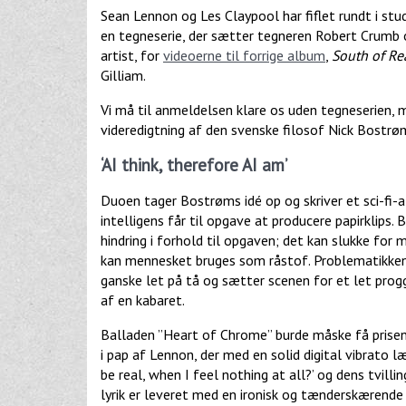
Sean Lennon og Les Claypool har fiflet rundt i st
en tegneserie, der sætter tegneren Robert Crumb op
artist, for
videoerne til forrige album
,
South of Rea
Gilliam.
Vi må til anmeldelsen klare os uden tegneserien, 
videredigtning af den svenske filosof Nick Bostrøm
‘AI think, therefore AI am’
Duoen tager Bostrøms idé op og skriver et sci-fi
intelligens får til opgave at producere papirklips.
hindring i forhold til opgaven; det kan slukke for
kan mennesket bruges som råstof. Problematikken 
ganske let på tå og sætter scenen for et let prog
af en kabaret.
Balladen ”Heart of Chrome” burde måske få prisen 
i pap af Lennon, der med en solid digital vibrato l
be real, when I feel nothing at all?’ og dens tvilli
lyrik er leveret med en ironisk og tænderskærende 