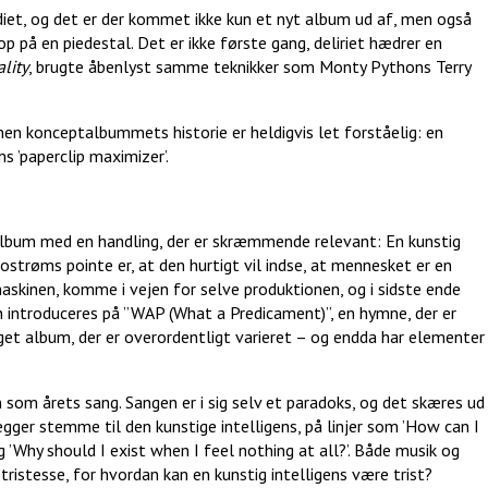
udiet, og det er der kommet ikke kun et nyt album ud af, men også
 på en piedestal. Det er ikke første gang, deliriet hædrer en
lity
, brugte åbenlyst samme teknikker som Monty Pythons Terry
men konceptalbummets historie er heldigvis let forståelig: en
s ’paperclip maximizer’.
-album med en handling, der er skræmmende relevant: En kunstig
 Bostrøms pointe er, at den hurtigt vil indse, at mennesket er en
 maskinen, komme i vejen for selve produktionen, og i sidste ende
introduceres på ”WAP (What a Predicament)”, en hymne, der er
get album, der er overordentligt varieret – og endda har elementer
som årets sang. Sangen er i sig selv et paradoks, og det skæres ud
ægger stemme til den kunstige intelligens, på linjer som ’How can I
ng ’Why should I exist when I feel nothing at all?’. Både musik og
tristesse, for hvordan kan en kunstig intelligens være trist?