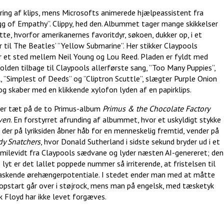
 ring af klips, mens Microsofts animerede hjælpeassistent fra
gg of Empathy”. Clippy, hed den. Albummet tager mange skikkelser
tte, hvorfor amerikanernes favoritdyr, søkoen, dukker op, i et
til The Beatles’ ”Yellow Submarine”. Her stikker Claypools
er et sted mellem Neil Young og Lou Reed. Pladen er fyldt med
bolden tilbage til Claypools allerførste sang, ”Too Many Puppies”,
 ”Simplest of Deeds” og ”Cliptron Scuttle”, slægter Purple Onion
og skaber med en klikkende xylofon lyden af en papirklips.
mer tæt på de to Primus-album
Primus & the Chocolate Factory
ven
. En forstyrret afrunding af albummet, hvor et uskyldigt stykke
, der på lyriksiden åbner håb for en menneskelig fremtid, vender på
dy Snatchers
, hvor Donald Sutherland i sidste sekund bryder ud i et
 milevidt fra Claypools sædvane og lyder næsten AI-genereret; den
 lyt er det lallet poppede nummer så irriterende, at fristelsen til
raskende ørehængerpotentiale. I stedet ender man med at måtte
popstart går over i støjrock, mens man på engelsk, med tæsketyk
nk Floyd har ikke levet forgæves.