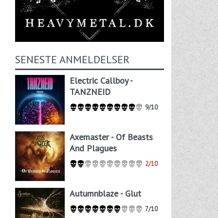
SENESTE ANMELDELSER
Electric Callboy -
TANZNEID
9/10
Axemaster - Of Beasts
And Plagues
2/10
Autumnblaze - Glut
7/10