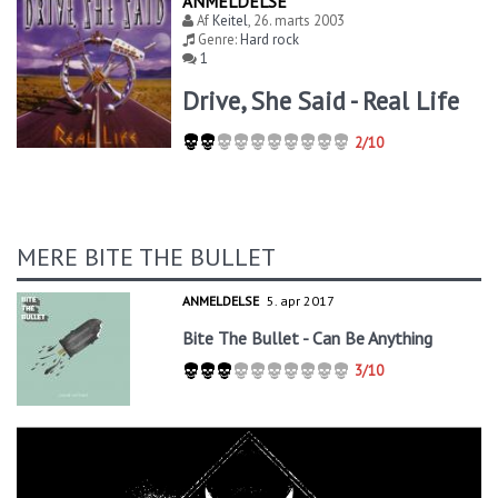
ANMELDELSE
Af
Keitel
,
26. marts 2003
Genre:
Hard rock
1
Drive, She Said - Real Life
2/10
MERE BITE THE BULLET
ANMELDELSE
5. apr 2017
Bite The Bullet - Can Be Anything
3/10