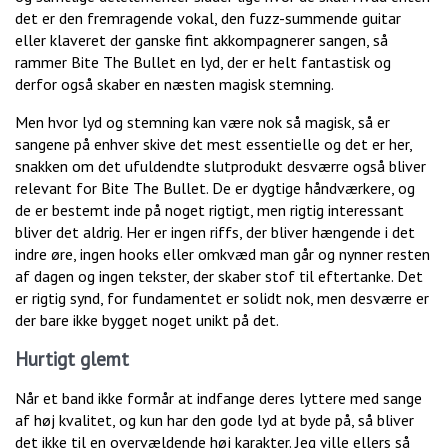
det er den fremragende vokal, den fuzz-summende guitar
eller klaveret der ganske fint akkompagnerer sangen, så
rammer Bite The Bullet en lyd, der er helt fantastisk og
derfor også skaber en næsten magisk stemning.
Men hvor lyd og stemning kan være nok så magisk, så er
sangene på enhver skive det mest essentielle og det er her,
snakken om det ufuldendte slutprodukt desværre også bliver
relevant for Bite The Bullet. De er dygtige håndværkere, og
de er bestemt inde på noget rigtigt, men rigtig interessant
bliver det aldrig. Her er ingen riffs, der bliver hængende i det
indre øre, ingen hooks eller omkvæd man går og nynner resten
af dagen og ingen tekster, der skaber stof til eftertanke. Det
er rigtig synd, for fundamentet er solidt nok, men desværre er
der bare ikke bygget noget unikt på det.
Hurtigt glemt
Når et band ikke formår at indfange deres lyttere med sange
af høj kvalitet, og kun har den gode lyd at byde på, så bliver
det ikke til en overvældende høj karakter. Jeg ville ellers så