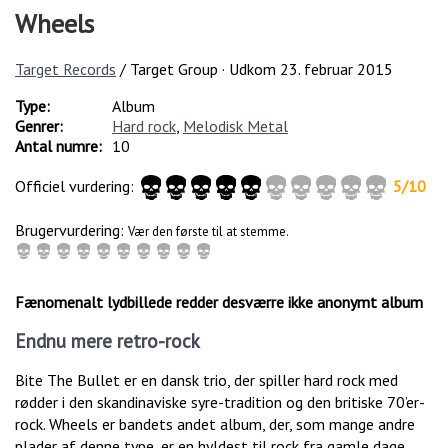
Wheels
Target Records
/ Target Group · Udkom
23. februar 2015
Type:
Album
Genrer:
Hard rock
,
Melodisk Metal
Antal numre:
10
Officiel vurdering:
5
/
10
Brugervurdering:
Vær den første til at stemme.
Fænomenalt lydbillede redder desværre ikke anonymt album
Endnu mere retro-rock
Bite The Bullet er en dansk trio, der spiller hard rock med
rødder i den skandinaviske syre-tradition og den britiske 70’er-
rock. Wheels er bandets andet album, der, som mange andre
plader af denne type, er en hyldest til rock fra gamle dage.