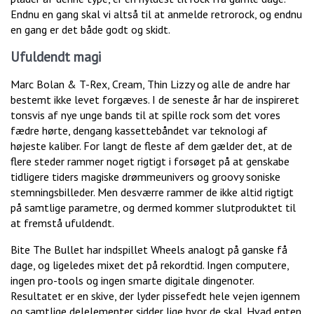
Endnu en gang skal vi altså til at anmelde retrorock, og endnu
en gang er det både godt og skidt.
Ufuldendt magi
Marc Bolan & T-Rex, Cream, Thin Lizzy og alle de andre har
bestemt ikke levet forgæves. I de seneste år har de inspireret
tonsvis af nye unge bands til at spille rock som det vores
fædre hørte, dengang kassettebåndet var teknologi af
højeste kaliber. For langt de fleste af dem gælder det, at de
flere steder rammer noget rigtigt i forsøget på at genskabe
tidligere tiders magiske drømmeunivers og groovy soniske
stemningsbilleder. Men desværre rammer de ikke altid rigtigt
på samtlige parametre, og dermed kommer slutproduktet til
at fremstå ufuldendt.
Bite The Bullet har indspillet Wheels analogt på ganske få
dage, og ligeledes mixet det på rekordtid. Ingen computere,
ingen pro-tools og ingen smarte digitale dingenoter.
Resultatet er en skive, der lyder pissefedt hele vejen igennem
og samtlige delelementer sidder lige hvor de skal. Hvad enten