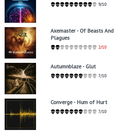
9/10
Axemaster - Of Beasts And
Plagues
2/10
Autumnblaze - Glut
7/10
Converge - Hum of Hurt
7/10