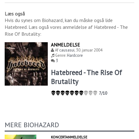
Læs også
Hvis du synes om
Biohazard
, kan du måske også lide
Hatebreed
. Læs også vores anmeldelse af
Hatebreed - The
Rise Of Brutality
:
ANMELDELSE
Af
causasui
,
30. januar 2004
Genre:
Hardcore
3
Hatebreed - The Rise Of
Brutality
7/10
MERE BIOHAZARD
KONCERTANMELDELSE