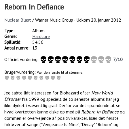
Reborn In Defiance
Nuclear Blast
/ Warner Music Group · Udkom
20. januar 2012
Type:
Album
Genre:
Hardcore
Spilletid:
54.56
Antal numre:
13
Officiel vurdering:
7
/
10
Brugervurdering:
Vær den første til at stemme.
Jeg tabte lidt interessen for Biohazard efter
New World
Disorder
fra 1999 og specielt de to seneste albums har jeg
ikke dyrket i væsentlig grad. Derfor var det spændende at se
hvad kvartetten kunne diske op med på
Reborn In Defiance
og
dommen er overvejende af positiv karakter. Især det første
firkløver af sange ("Vengeance Is Mine", "Decay", "Reborn" og