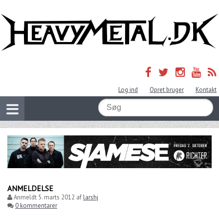
Log ind
Opret bruger
Kontakt
ANMELDELSE
Anmeldt
5. marts 2012
af
larshj
0 kommentarer