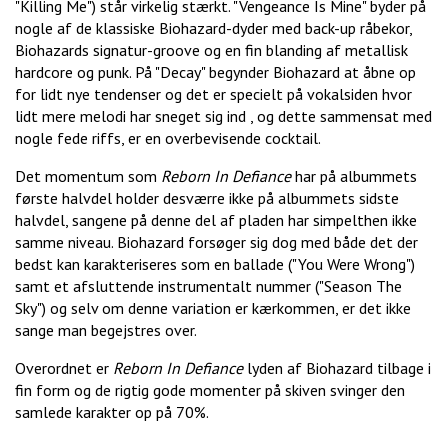
"Killing Me") står virkelig stærkt. "Vengeance Is Mine" byder på
nogle af de klassiske Biohazard-dyder med back-up råbekor,
Biohazards signatur-groove og en fin blanding af metallisk
hardcore og punk. På "Decay" begynder Biohazard at åbne op
for lidt nye tendenser og det er specielt på vokalsiden hvor
lidt mere melodi har sneget sig ind , og dette sammensat med
nogle fede riffs, er en overbevisende cocktail.
Det momentum som
Reborn In Defiance
har på albummets
første halvdel holder desværre ikke på albummets sidste
halvdel, sangene på denne del af pladen har simpelthen ikke
samme niveau. Biohazard forsøger sig dog med både det der
bedst kan karakteriseres som en ballade ("You Were Wrong")
samt et afsluttende instrumentalt nummer ("Season The
Sky") og selv om denne variation er kærkommen, er det ikke
sange man begejstres over.
Overordnet er
Reborn In Defiance
lyden af Biohazard tilbage i
fin form og de rigtig gode momenter på skiven svinger den
samlede karakter op på 70%.