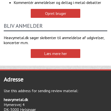
Kommentér anmeldelser og deltag i metal-debatter
Opret bruger
BLIV ANMELDER
Heavymetal.dk søger skribenter til anmeldelse af udgivelser,
koncerter m.m.
Læs mere her
Adresse
Use this address for sending review material:
heavymetal.dk
Hymersvej 4
DK-3000
Helsingør