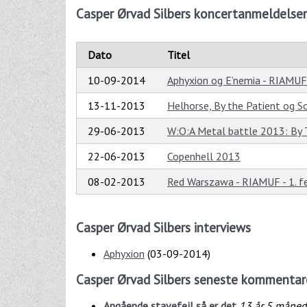
Casper Ørvad Silbers koncertanmeldelser
Dato
Titel
10-09-2014
Aphyxion og E’nemia - RIAMUF
13-11-2013
Helhorse, By the Patient og S
29-06-2013
W:O:A Metal battle 2013: By Th
22-06-2013
Copenhell 2013
08-02-2013
Red Warszawa - RIAMUF - 1. f
Casper Ørvad Silbers interviews
Aphyxion
(
03-09-2014
)
Casper Ørvad Silbers seneste kommentar
Angående stavefejl så er det
13 år 5 måned