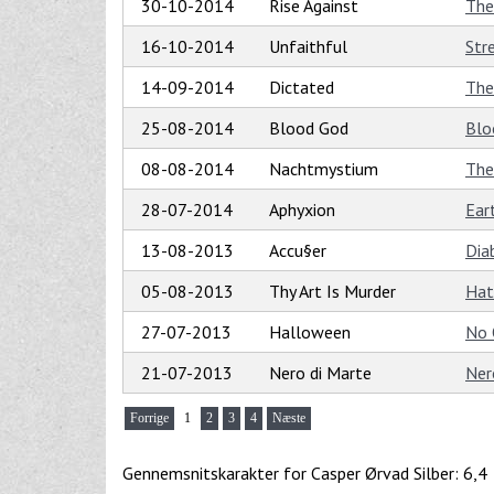
30-10-2014
Rise Against
The
16-10-2014
Unfaithful
Str
14-09-2014
Dictated
The
25-08-2014
Blood God
Blo
08-08-2014
Nachtmystium
The
28-07-2014
Aphyxion
Ear
13-08-2013
Accu§er
Dia
05-08-2013
Thy Art Is Murder
Hat
27-07-2013
Halloween
No 
21-07-2013
Nero di Marte
Ner
Forrige
1
2
3
4
Næste
Gennemsnitskarakter for Casper Ørvad Silber: 6,4