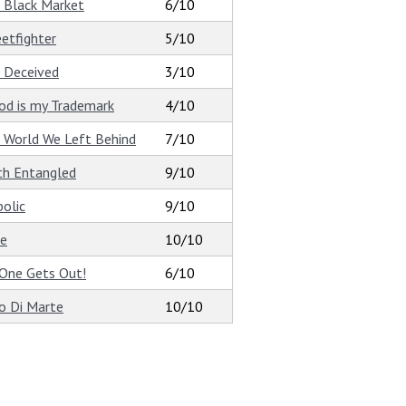
 Black Market
6/10
eetfighter
5/10
 Deceived
3/10
od is my Trademark
4/10
 World We Left Behind
7/10
th Entangled
9/10
bolic
9/10
e
10/10
One Gets Out!
6/10
o Di Marte
10/10