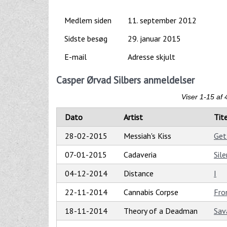
Medlem siden
11. september 2012
Sidste besøg
29. januar 2015
E-mail
Adresse skjult
Casper Ørvad Silbers anmeldelser
Viser 1-15 af 
Dato
Artist
Tit
28-02-2015
Messiah's Kiss
Get
07-01-2015
Cadaveria
Sil
04-12-2014
Distance
I
22-11-2014
Cannabis Corpse
Fro
18-11-2014
Theory of a Deadman
Sav