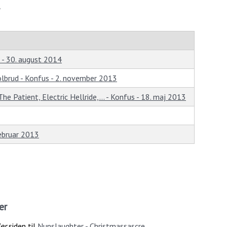
 - 30. august 2014
olbrud - Konfus - 2. november 2013
e Patient, Electric Hellride,... - Konfus - 18. maj 2013
ebruar 2013
er
er
siden til
Nunslaughter - Christmassascre