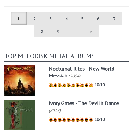
1
2
3
4
5
6
7
8
9
…
»
TOP MELODISK METAL ALBUMS
Nocturnal Rites - New World
Messiah
(2004)
10/10
Ivory Gates - The Devil's Dance
(2012)
10/10