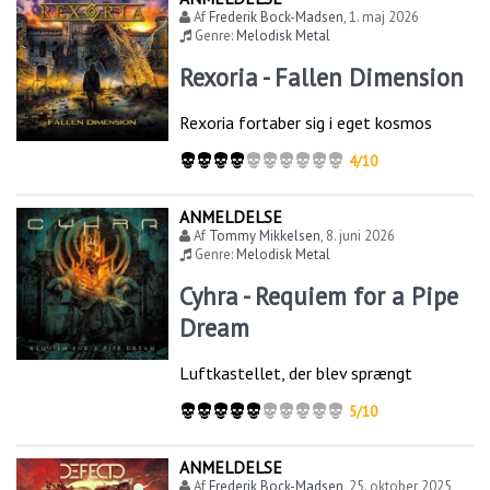
Af
Frederik Bock-Madsen
,
1. maj 2026
Genre:
Melodisk Metal
Rexoria - Fallen Dimension
Rexoria fortaber sig i eget kosmos
4/10
ANMELDELSE
Af
Tommy Mikkelsen
,
8. juni 2026
Genre:
Melodisk Metal
Cyhra - Requiem for a Pipe
Dream
Luftkastellet, der blev sprængt
5/10
ANMELDELSE
Af
Frederik Bock-Madsen
,
25. oktober 2025