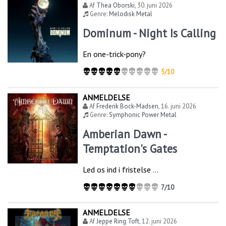
Af
Thea Oborski
,
30. juni 2026
Genre:
Melodisk Metal
Dominum - Night Is Calling
En one-trick-pony?
5/10
ANMELDELSE
Af
Frederik Bock-Madsen
,
16. juni 2026
Genre:
Symphonic Power Metal
Amberian Dawn -
Temptation's Gates
Led os ind i fristelse …
7/10
ANMELDELSE
Af
Jeppe Ring Toft
,
12. juni 2026