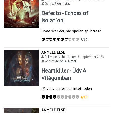
Genre:
Prog metal
Defecto - Echoes of
Isolation
Hvad sker der, når sjælen splintres?
7/10
ANMELDELSE
Af
Emilie Bichel-Tuxen
,
8. september 2025
Genre:
Melodisk Metal
Heartkiller - Üdv A
Világomban
På vanvidsræs ud i intetheden
4/10
ANMELDELSE