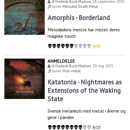
Af
Frederik Bock-Madsen
,
18. september 2025
Genre:
Melodisk Death Metal
Amorphis - Borderland
Melodødens mestre har mistet deres
magiske touch
6/10
ANMELDELSE
Af
Frederik Bock-Madsen
,
30. maj 2025
Genre:
Post-metal
Katatonia - Nightmares as
Extensions of the Waking
State
Svensk melankoli med metal i årerne og
gevir i panden
8/10