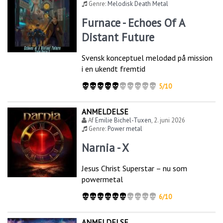
Genre:
Melodisk Death Metal
Furnace - Echoes Of A
Distant Future
Svensk konceptuel melodød på mission
i en ukendt fremtid
5/10
ANMELDELSE
Af
Emilie Bichel-Tuxen
,
2. juni 2026
Genre:
Power metal
Narnia - X
Jesus Christ Superstar – nu som
powermetal
6/10
ANMELDELSE