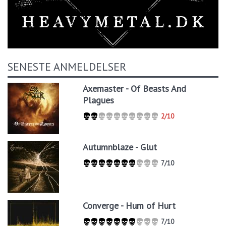
SENESTE ANMELDELSER
Axemaster - Of Beasts And
Plagues
2/10
Autumnblaze - Glut
7/10
Converge - Hum of Hurt
7/10