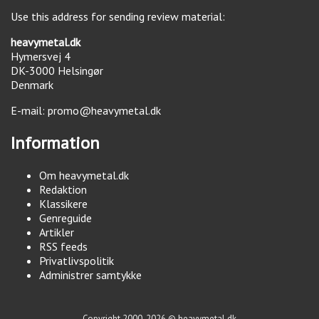
Use this address for sending review material:
heavymetal.dk
Hymersvej 4
DK-3000
Helsingør
Denmark
E-mail:
promo@heavymetal.dk
Information
Om heavymetal.dk
Redaktion
Klassikere
Genreguide
Artikler
RSS feeds
Privatlivspolitik
Administrer samtykke
Copyright 2000-2026 © heavymetal.dk