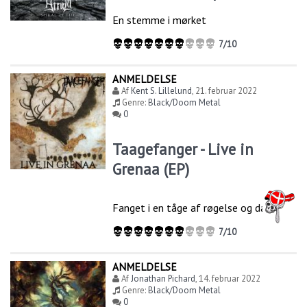
En stemme i mørket
7/10
ANMELDELSE
Af
Kent S. Lillelund
,
21. februar 2022
Genre:
Black/Doom Metal
0
Taagefanger - Live in
Grenaa (EP)
Fanget i en tåge af røgelse og dækrøg
7/10
ANMELDELSE
Af
Jonathan Pichard
,
14. februar 2022
Genre:
Black/Doom Metal
0