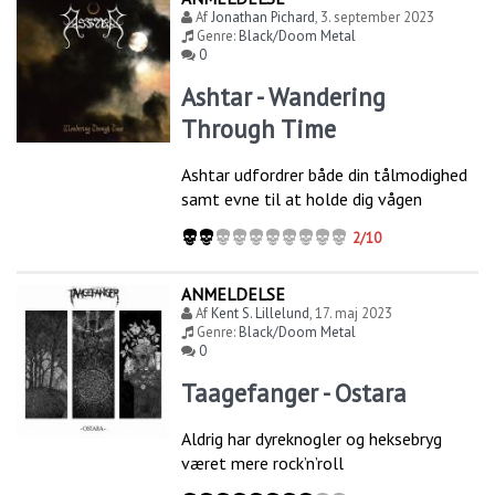
Af
Jonathan Pichard
,
3. september 2023
Genre:
Black/Doom Metal
0
Ashtar - Wandering
Through Time
Ashtar udfordrer både din tålmodighed
samt evne til at holde dig vågen
2/10
ANMELDELSE
Af
Kent S. Lillelund
,
17. maj 2023
Genre:
Black/Doom Metal
0
Taagefanger - Ostara
Aldrig har dyreknogler og heksebryg
været mere rock’n’roll