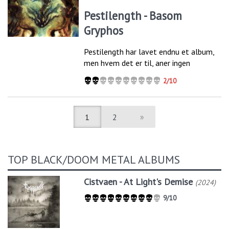
Pestilength - Basom
Gryphos
Pestilength har lavet endnu et album,
men hvem det er til, aner ingen
2/10
1
2
»
TOP BLACK/DOOM METAL ALBUMS
Cistvaen - At Light's Demise
(2024)
9/10