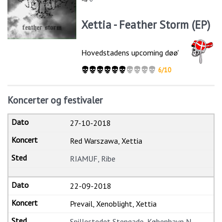
Xettia - Feather Storm (EP)
Hovedstadens upcoming døø'
6/10
Koncerter og festivaler
27-10-2018
Red Warszawa, Xettia
RIAMUF, Ribe
22-09-2018
Prevail, Xenoblight, Xettia
Spillestedet Stengade, København N