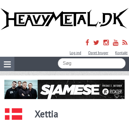
Log ind
Opret bruger
Kontakt
Xettia