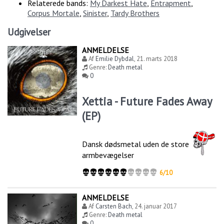
Relaterede bands:
My Darkest Hate
,
Entrapment
,
Corpus Mortale
,
Sinister
,
Tardy Brothers
Udgivelser
ANMELDELSE
Af
Emilie Dybdal
,
21. marts 2018
Genre:
Death metal
0
Xettia - Future Fades Away
(EP)
Dansk dødsmetal uden de store
armbevægelser
6/10
ANMELDELSE
Af
Carsten Bach
,
24. januar 2017
Genre:
Death metal
0