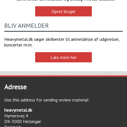
Opret bruger
BLIV ANMELDER
Heavymetal.dk søger skribenter til anmeldelse af udgivelser,
koncerter m.m.
Læs mere her
Adresse
Use this address for sending review material:
heavymetal.dk
Hymersvej 4
DK-3000
Helsingør