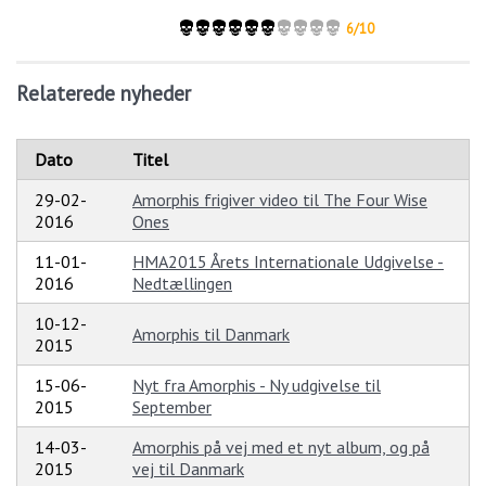
6/10
Relaterede nyheder
Dato
Titel
29-02-
Amorphis frigiver video til The Four Wise
2016
Ones
11-01-
HMA2015 Årets Internationale Udgivelse -
2016
Nedtællingen
10-12-
Amorphis til Danmark
2015
15-06-
Nyt fra Amorphis - Ny udgivelse til
2015
September
14-03-
Amorphis på vej med et nyt album, og på
2015
vej til Danmark