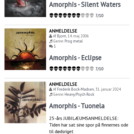
Amorphis - Silent Waters
7/10
ANMELDELSE
Af
Bjorn
,
14. maj 2006
Genre:
Prog metal
1
Amorphis - Eclipse
7/10
ANMELDELSE
Af
Frederik Bock-Madsen
,
31. januar 2024
Genre:
Heavy/Psych Rock
Amorphis - Tuonela
25-års JUBILÆUMSANMELDELSE:
Tiden har sat sine spor på finnernes ode
til dødsriget