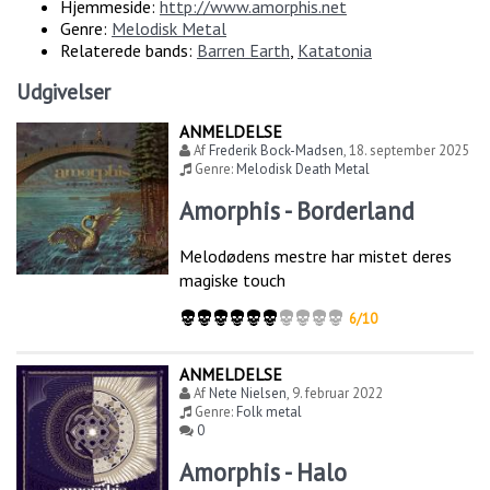
Hjemmeside:
http://www.amorphis.net
Genre:
Melodisk Metal
Relaterede bands:
Barren Earth
,
Katatonia
Udgivelser
ANMELDELSE
Af
Frederik Bock-Madsen
,
18. september 2025
Genre:
Melodisk Death Metal
Amorphis - Borderland
Melodødens mestre har mistet deres
magiske touch
6/10
ANMELDELSE
Af
Nete Nielsen
,
9. februar 2022
Genre:
Folk metal
0
Amorphis - Halo