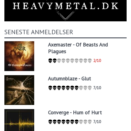
SENESTE ANMELDELSER
Axemaster - Of Beasts And
Plagues
2/10
Autumnblaze - Glut
7/10
Converge - Hum of Hurt
7/10