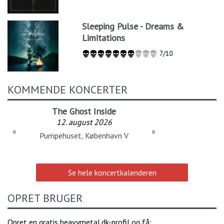
Sleeping Pulse - Dreams &
Limitations
7/10
KOMMENDE KONCERTER
The Ghost Inside
12. august 2026
«
»
Pumpehuset, København V
Se hele koncertkalenderen
OPRET BRUGER
Opret en gratis heavymetal.dk-profil og få: