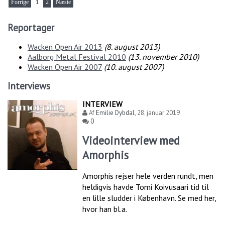
Forrige
1
2
Næste
Reportager
Wacken Open Air 2013
(
8. august 2013
)
Aalborg Metal Festival 2010
(
13. november 2010
)
Wacken Open Air 2007
(
10. august 2007
)
Interviews
INTERVIEW
Af
Emilie Dybdal
,
28. januar 2019
0
Videointerview med
Amorphis
Amorphis rejser hele verden rundt, men
heldigvis havde Tomi Koivusaari tid til
en lille sludder i København. Se med her,
hvor han bl.a.