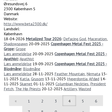
Øresundsvej 6
2300
København S
Danmark
Website:
http://www.beta2300.dk/
Landsdel:
København
18-04-2026
Metalized Tour 2026
:
Defacing God
,
Maceration
,
Shadowspawn
20-09-2025
Copenhagen Metal Fest 2025 -
Grope
:
Grope
Læs anmeldelse
20-09-2025
Copenhagen Metal Fest 2025 -
Apathist
:
Apathist
Læs anmeldelse
19-09-2025
Copenhagen Metal Fest 2025 -
Blodmåne
:
Blodmåne
Læs anmeldelse
28-11-2025
Feather Mountain
,
Nirmata
15-
11-2025
Katla
,
Grusom
13-11-2025
Hyperdontia
,
Afdød
14-
11-2025
Skarnet
01-11-2025
Columbian Neckties
,
President
Fetch
,
The Hip Priests
20-12-2025
Artillery
,
Wasted
«
1
2
3
4
5
6
7
8
9
…
»