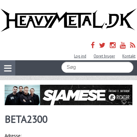
Log ind
Opret bruger
Kontakt
BETA2300
Adresse: