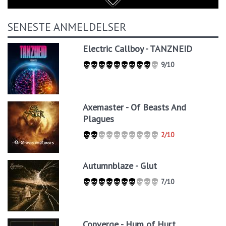
SENESTE ANMELDELSER
Electric Callboy - TANZNEID
9/10
Axemaster - Of Beasts And
Plagues
2/10
Autumnblaze - Glut
7/10
Converge - Hum of Hurt