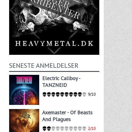
SENESTE ANMELDELSER
Electric Callboy -
TANZNEID
9/10
Axemaster - Of Beasts
And Plagues
2/10