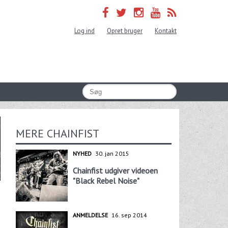
Log ind
Opret bruger
Kontakt
MERE CHAINFIST
NYHED
30. jan 2015
Chainfist udgiver videoen
"Black Rebel Noise"
ANMELDELSE
16. sep 2014