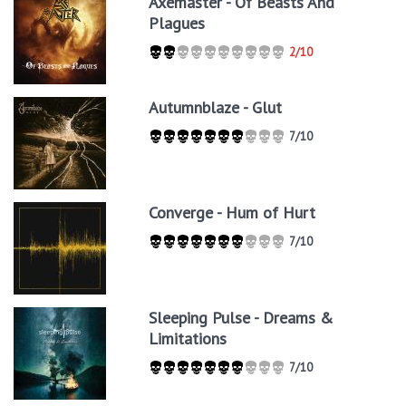
Axemaster - Of Beasts And
Plagues
2/10
Autumnblaze - Glut
7/10
Converge - Hum of Hurt
7/10
Sleeping Pulse - Dreams &
Limitations
7/10