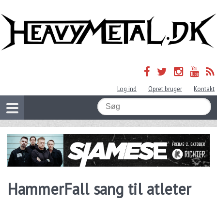
Log ind
Opret bruger
Kontakt
HammerFall sang til atleter