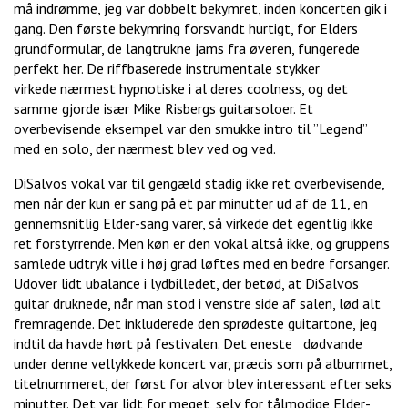
må indrømme, jeg var dobbelt bekymret, inden koncerten gik i
gang. Den første bekymring forsvandt hurtigt, for Elders
grundformular, de langtrukne jams fra øveren, fungerede
perfekt her. De riffbaserede instrumentale stykker
virkede nærmest hypnotiske i al deres coolness, og det
samme gjorde især Mike Risbergs guitarsoloer. Et
overbevisende eksempel var den smukke intro til ”Legend”
med en solo, der nærmest blev ved og ved.
DiSalvos vokal var til gengæld stadig ikke ret overbevisende,
men når der kun er sang på et par minutter ud af de 11, en
gennemsnitlig Elder-sang varer, så virkede det egentlig ikke
ret forstyrrende. Men køn er den vokal altså ikke, og gruppens
samlede udtryk ville i høj grad løftes med en bedre forsanger.
Udover lidt ubalance i lydbilledet, der betød, at DiSalvos
guitar druknede, når man stod i venstre side af salen, lød alt
fremragende. Det inkluderede den sprødeste guitartone, jeg
indtil da havde hørt på festivalen. Det eneste dødvande
under denne vellykkede koncert var, præcis som på albummet,
titelnummeret, der først for alvor blev interessant efter seks
minutter. Det var lidt for meget, selv for tålmodige Elder-