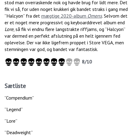
stod man overraskende nok og havde brug for lidt mere. Det
fik vi så, for uden noget krukkeri gik bandet straks i gang med
”Halcyon” fra det
mægtige 2020-album
Omens
. Selvom det
er et noget mere progressivt og keyboarddrevet album end
Lore
, så fik vi endnu flere langstrakte riffjams, og ”Halcyon”
var dermed en perfekt afslutning på en helt igennem fed
oplevelse. Der var ikke ligefrem proppet i Store VEGA, men
stemningen var god, og bandet var fantastisk.
8/10
Sætliste
”Compendium”
”Legend”
”Lore”
”Deadweight”