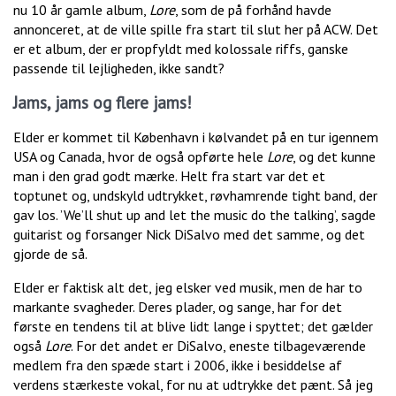
nu 10 år gamle album,
Lore
, som de på forhånd havde
annonceret, at de ville spille fra start til slut her på ACW. Det
er et album, der er propfyldt med kolossale riffs, ganske
passende til lejligheden, ikke sandt?
Jams, jams og flere jams!
Elder er kommet til København i kølvandet på en tur igennem
USA og Canada, hvor de også opførte hele
Lore
, og det kunne
man i den grad godt mærke. Helt fra start var det et
toptunet og, undskyld udtrykket, røvhamrende tight band, der
gav los. ’We’ll shut up and let the music do the talking’, sagde
guitarist og forsanger Nick DiSalvo med det samme, og det
gjorde de så.
Elder er faktisk alt det, jeg elsker ved musik, men de har to
markante svagheder. Deres plader, og sange, har for det
første en tendens til at blive lidt lange i spyttet; det gælder
også
Lore
. For det andet er DiSalvo, eneste tilbageværende
medlem fra den spæde start i 2006, ikke i besiddelse af
verdens stærkeste vokal, for nu at udtrykke det pænt. Så jeg