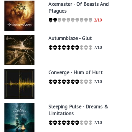
Axemaster - Of Beasts And
Plagues
2/10
Autumnblaze - Glut
7/10
Converge - Hum of Hurt
7/10
Sleeping Pulse - Dreams &
Limitations
7/10