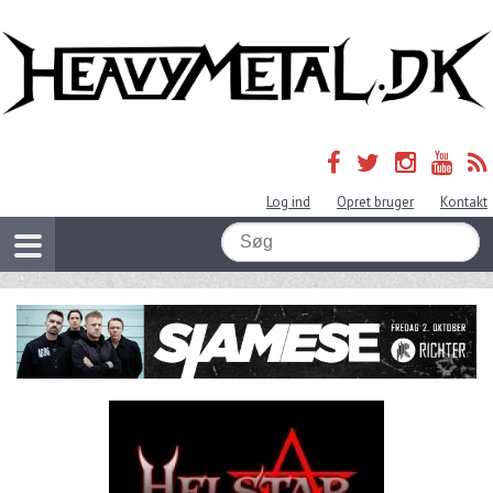
Log ind
Opret bruger
Kontakt