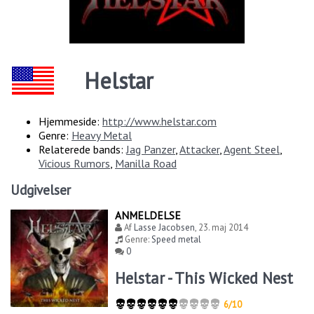
Helstar
Hjemmeside:
http://www.helstar.com
Genre:
Heavy Metal
Relaterede bands:
Jag Panzer
,
Attacker
,
Agent Steel
,
Vicious Rumors
,
Manilla Road
Udgivelser
ANMELDELSE
Af
Lasse Jacobsen
,
23. maj 2014
Genre:
Speed metal
0
Helstar - This Wicked Nest
6/10