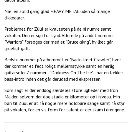
dette album.
Næ, en solid gang glad HEAVY METAL uden så mange
dikkedarer.
Problemet for Züül er kvaliteten på de ni numre samt
vokalen. Den er sgu for tynd. Allerede på andet nummer -
"Warriors" forsøges der med et "Bruce-skrig", hvilket går
grueligt galt.
Bedste nummer på albummet er "Backstreet Crawler", hvor
der kommer et fedt roligt mellemstykke samt en herlig
guitarsolo. 7. nummer - "Darkness On The Ice" - har en lækker
bass-intro inden det går derudad med ekspressen.
Som sagt er der enddog særdeles store ligheder med Iron
Maiden selvom der dog stadig er kilometer op i niveau. Min
bøn til Züül er at få nogle mere holdbare sange samt få styr
på vokalen, for en vis form for talent er der skam i drengene.