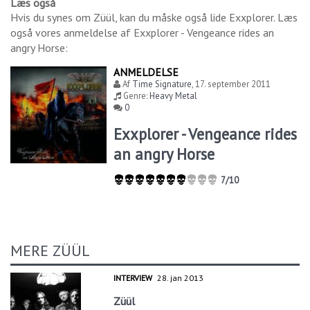
Læs også
Hvis du synes om
Züül
, kan du måske også lide
Exxplorer
. Læs
også vores anmeldelse af
Exxplorer - Vengeance rides an
angry Horse
:
ANMELDELSE
Af
Time Signature
,
17. september 2011
Genre:
Heavy Metal
0
Exxplorer - Vengeance rides
an angry Horse
7/10
MERE ZÜÜL
INTERVIEW
28. jan 2013
Züül