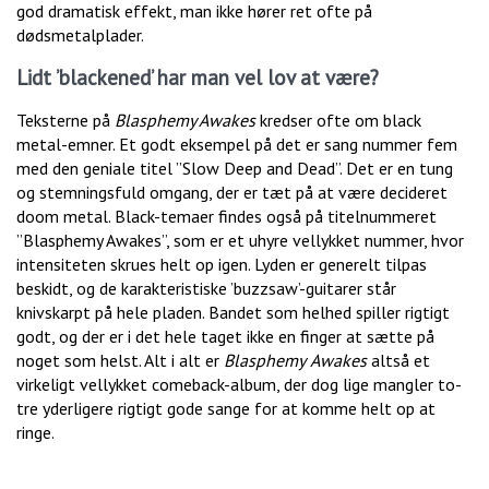
god dramatisk effekt, man ikke hører ret ofte på
dødsmetalplader.
Lidt ’blackened’ har man vel lov at være?
Teksterne på
Blasphemy Awakes
kredser ofte om black
metal-emner. Et godt eksempel på det er sang nummer fem
med den geniale titel ”Slow Deep and Dead”. Det er en tung
og stemningsfuld omgang, der er tæt på at være decideret
doom metal. Black-temaer findes også på titelnummeret
”Blasphemy Awakes”, som er et uhyre vellykket nummer, hvor
intensiteten skrues helt op igen. Lyden er generelt tilpas
beskidt, og de karakteristiske ’buzzsaw’-guitarer står
knivskarpt på hele pladen. Bandet som helhed spiller rigtigt
godt, og der er i det hele taget ikke en finger at sætte på
noget som helst. Alt i alt er
Blasphemy
Awakes
altså et
virkeligt vellykket comeback-album, der dog lige mangler to-
tre yderligere rigtigt gode sange for at komme helt op at
ringe.