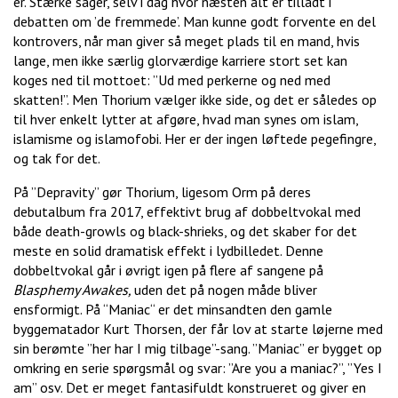
er. Stærke sager, selv i dag hvor næsten alt er tilladt i
debatten om ’de fremmede’. Man kunne godt forvente en del
kontrovers, når man giver så meget plads til en mand, hvis
lange, men ikke særlig glorværdige karriere stort set kan
koges ned til mottoet: ”Ud med perkerne og ned med
skatten!”. Men Thorium vælger ikke side, og det er således op
til hver enkelt lytter at afgøre, hvad man synes om islam,
islamisme og islamofobi. Her er der ingen løftede pegefingre,
og tak for det.
På ”Depravity” gør Thorium, ligesom Orm på deres
debutalbum fra 2017, effektivt brug af dobbeltvokal med
både death-growls og black-shrieks, og det skaber for det
meste en solid dramatisk effekt i lydbilledet. Denne
dobbeltvokal går i øvrigt igen på flere af sangene på
Blasphemy Awakes,
uden det på nogen måde bliver
ensformigt. På “Maniac“ er det minsandten den gamle
byggematador Kurt Thorsen, der får lov at starte løjerne med
sin berømte ”her har I mig tilbage”-sang. ”Maniac” er bygget op
omkring en serie spørgsmål og svar: ”Are you a maniac?”, ”Yes I
am” osv. Det er meget fantasifuldt konstrueret og giver en