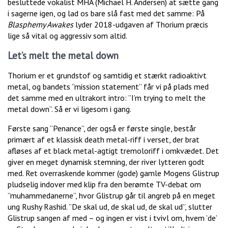
besluttede vokalist MHA (Michael H. Andersen) at sætte gang
i sagerne igen, og lad os bare slå fast med det samme: På
Blasphemy Awakes
lyder 2018-udgaven af Thorium præcis
lige så vital og aggressiv som altid.
Let’s melt the metal down
Thorium er et grundstof og samtidig et stærkt radioaktivt
metal, og bandets ”mission statement” får vi på plads med
det samme med en ultrakort intro: ”I’m trying to melt the
metal down”. Så er vi ligesom i gang.
Første sang ”Penance”, der også er første single, består
primært af et klassisk death metal-riff i verset, der brat
afløses af et black metal-agtigt tremoloriff i omkvædet. Det
giver en meget dynamisk stemning, der river lytteren godt
med. Ret overraskende kommer (gode) gamle Mogens Glistrup
pludselig indover med klip fra den berømte TV-debat om
”muhammedanerne”, hvor Glistrup går til angreb på en meget
ung Rushy Rashid. ”De skal ud, de skal ud, de skal ud”, slutter
Glistrup sangen af med – og ingen er vist i tvivl om, hvem ’de’