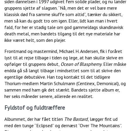
siden dannelsen i 1997 udgivet fem solide plader, og nu lander
gruppens sjette af slagsen. “Nå, men det er vel bare mere
klassisk død fra samme skuffe som altid”, tænker du sikkert,
men så kan du godt tro om igen. Eller, lidt kan man i hvert
fald, for her er stadig tale om god gammeldags skandinavisk
death metal, men bandets tilgang til det nye materiale har
ikke været helt, som den plejer.
Frontmand og mastermind, Michael H. Andersen, fik i foråret
lyst til at rejse tilbage i tiden og lege, at han skulle skrive en
opfølger til gruppens debut,
Ocean of Blasphemy
. Eller måske
endda gå så langt tilbage i mindsettet som til at skrive den
egentlige debutskive. Han tog kontakt til det tidligere
Thorium-medlem Martin Schulmann (Centinex, Demonical), og
sammen med ham gik det stærkt. Bandets sjette album er,
her seks måneder senere, allerede en realitet.
Fyldstof og fuldtræffere
Albummet, der har fået titlen
The Bastard
, lægger fint ud
med den tunge “Eclipsed” og dernæst “Over The Mountains”.