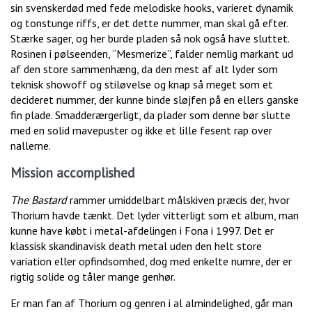
sin svenskerdød med fede melodiske hooks, varieret dynamik
og tonstunge riffs, er det dette nummer, man skal gå efter.
Stærke sager, og her burde pladen så nok også have sluttet.
Rosinen i pølseenden, “Mesmerize”, falder nemlig markant ud
af den store sammenhæng, da den mest af alt lyder som
teknisk showoff og stiløvelse og knap så meget som et
decideret nummer, der kunne binde sløjfen på en ellers ganske
fin plade. Smadderærgerligt, da plader som denne bør slutte
med en solid mavepuster og ikke et lille fesent rap over
nallerne.
Mission accomplished
The Bastard
rammer umiddelbart målskiven præcis der, hvor
Thorium havde tænkt. Det lyder vitterligt som et album, man
kunne have købt i metal-afdelingen i Fona i 1997. Det er
klassisk skandinavisk death metal uden den helt store
variation eller opfindsomhed, dog med enkelte numre, der er
rigtig solide og tåler mange genhør.
Er man fan af Thorium og genren i al almindelighed, går man