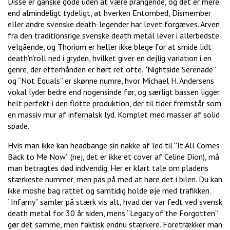
Disse er ganske gode uden at være prangende, og det er mere
end almindeligt tydeligt, at hverken Entombed, Dismember
eller andre svenske death-legender har levet forgæves. Arven
fra den traditionsrige svenske death metal lever i allerbedste
velgående, og Thorium er heller ikke blege for at smide lidt
death’n’roll ned i gryden, hvilket giver en dejlig variation i en
genre, der efterhånden er hørt ret ofte. “Nightside Serenade”
og “Not Equals” er skønne numre, hvor Michael H. Andersens
vokal lyder bedre end nogensinde før, og særligt bassen ligger
helt perfekt i den flotte produktion, der til tider fremstår som
en massiv mur af infernalsk lyd. Komplet med masser af solid
spade.
Hvis man ikke kan headbange sin nakke af led til “It All Comes
Back to Me Now” (nej, det er ikke et cover af Celine Dion), må
man betragtes død indvendig. Her er klart tale om pladens
stærkeste nummer, men pas på med at høre det i bilen. Du kan
ikke moshe bag rattet og samtidig holde øje med trafikken.
“Infamy” samler på stærk vis alt, hvad der var fedt ved svensk
death metal for 30 år siden, mens “Legacy of the Forgotten”
gør det samme, men faktisk endnu stærkere. Foretrækker man