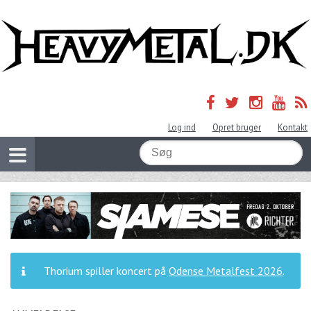
Log ind
Opret bruger
Kontakt
Thorium spiller koncert på
Odense Metalfest 2026
.