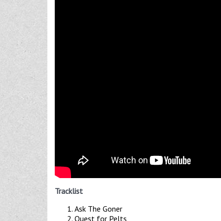
Tracklist
Ask The Goner
Quest for Pelts