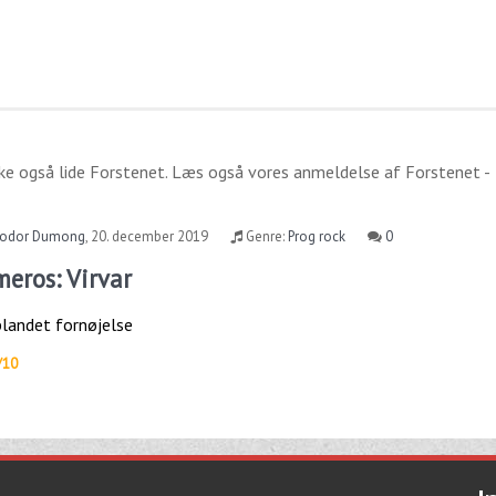
ke også lide
Forstenet
. Læs også vores anmeldelse af
Forstenet -
odor Dumong
,
20. december 2019
Genre:
Prog rock
0
meros: Virvar
blandet fornøjelse
/10