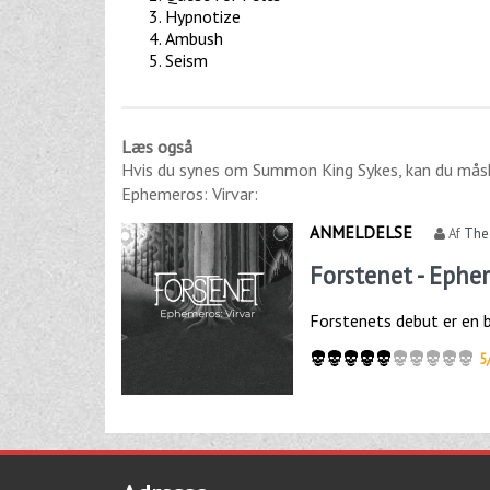
Hypnotize
Ambush
Seism
Læs også
Hvis du synes om
Summon King Sykes
, kan du mås
Ephemeros: Virvar
:
ANMELDELSE
Af
The
Forstenet - Ephe
Forstenets debut er en 
5