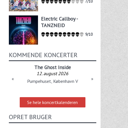
7/10
Electric Callboy -
TANZNEID
9/10
KOMMENDE KONCERTER
The Ghost Inside
12. august 2026
«
»
Pumpehuset, København V
Se hele koncertkalenderen
OPRET BRUGER