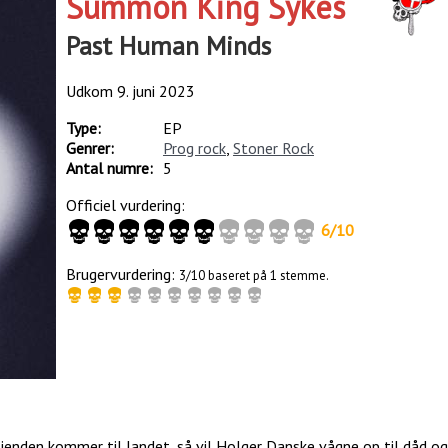
Summon King Sykes
Past Human Minds
Udkom
9. juni 2023
Type:
EP
Genrer:
Prog rock
,
Stoner Rock
Antal numre:
5
Officiel vurdering:
6
/
10
Brugervurdering:
3/10 baseret på 1 stemme.
fjenden kommer til landet, så vil Holger Danske vågne op til dåd og