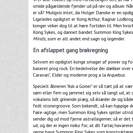
smide pågældende fjender ud på røv og albuer. Når 
er så? Muligvis intet, da Holger Danske er en opd
Ligeledes opdigtet er Kong Arthur, Ragnar Lodbro
konger virker dog til at høre fortiden til. Men hvo
Kong Sykes, og dannet bandet Summon King Sykes. 
Minds
, som er alt andet end sagn og legender.
En afslappet gang brøkregning
Selvom en opdigtet konge smager af power og fol
baseret prog rock. En beskrivelse der dækker over 
Caravan", Elder og moderne prog a la Arquebus.
Specielt åbneren "Ask a Goner" er så tæt på at vær
søm eller fem og jammet sig selv så langt ud, at
vokalens lidt grinende præg, så iklæder de sig båd
fedt stonergroove. Som bekendt, så kan hyppige del
faire-agtige, men Summon King Sykes spiller utroli
sender dig ud mod fjerne astrallegemer, så er det 
ud, og der er ingen risiko for, at dit fartøj havarer
gerne have Summon King Sykes som konstruktører 