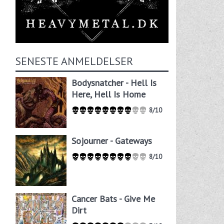
SENESTE ANMELDELSER
Bodysnatcher - Hell Is
Here, Hell Is Home
8/10
Sojourner - Gateways
8/10
Cancer Bats - Give Me
Dirt