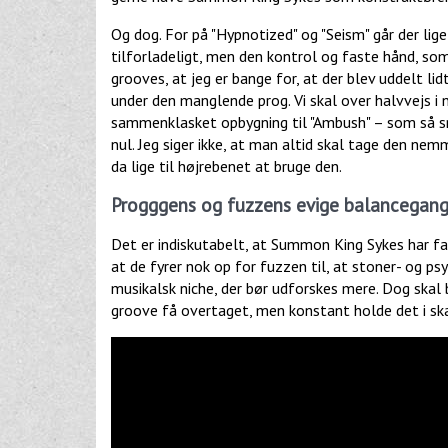
Og dog. For på "Hypnotized" og "Seism" går der lig
tilforladeligt, men den kontrol og faste hånd, som 
grooves, at jeg er bange for, at der blev uddelt li
under den manglende prog. Vi skal over halvvejs i
sammenklasket opbygning til "Ambush" – som så sm
nul. Jeg siger ikke, at man altid skal tage den ne
da lige til højrebenet at bruge den.
Progggens og fuzzens evige balancegan
Det er indiskutabelt, at Summon King Sykes har fa
at de fyrer nok op for fuzzen til, at stoner- og p
musikalsk niche, der bør udforskes mere. Dog sk
groove få overtaget, men konstant holde det i sk