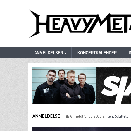
ANMELDELSER
KONCERTKALENDER
ANMELDELSE
Anmeldt
1. juli 2023
af
Kent S. Lillelu