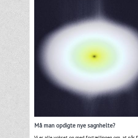
Må man opdigte nye sagnhelte?
Vi er alle vokset op med fortællingen om, at når 