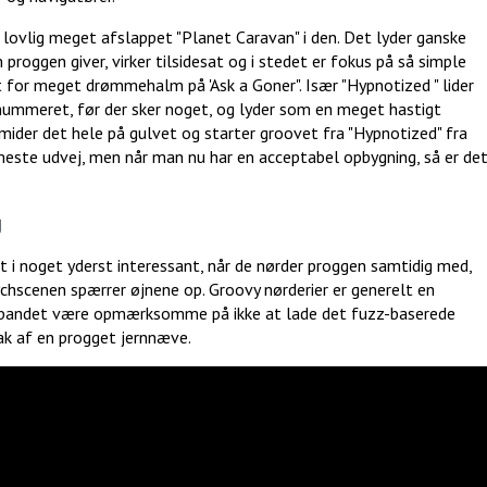
e lovlig meget afslappet "Planet Caravan" i den. Det lyder ganske
proggen giver, virker tilsidesat og i stedet er fokus på så simple
dt for meget drømmehalm på 'Ask a Goner". Især "Hypnotized " lider
 nummeret, før der sker noget, og lyder som en meget hastigt
ider det hele på gulvet og starter groovet fra "Hypnotized" fra
mmeste udvej, men når man nu har en acceptabel opbygning, så er de
g
t i noget yderst interessant, når de nørder proggen samtidig med,
sychscenen spærrer øjnene op. Groovy nørderier er generelt en
al bandet være opmærksomme på ikke at lade det fuzz-baserede
ak af en progget jernnæve.