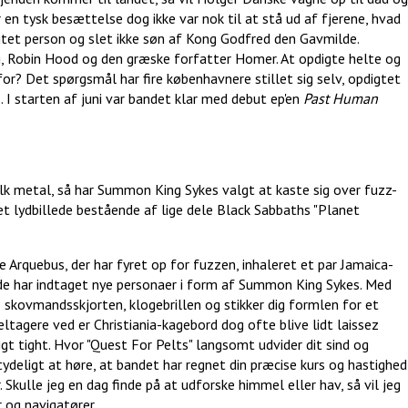
en tysk besættelse dog ikke var nok til at stå ud af fjerene, hvad
igtet person og slet ikke søn af Kong Godfred den Gavmilde.
g, Robin Hood og den græske forfatter Homer. At opdigte helte og
rfor? Det spørgsmål har fire københavnere stillet sig selv, opdigtet
I starten af juni var bandet klar med debut ep'en
Past Human
k metal, så har Summon King Sykes valgt at kaste sig over fuzz-
et lydbillede bestående af lige dele Black Sabbaths "Planet
e Arquebus, der har fyret op for fuzzen, inhaleret et par Jamaica-
 de har indtaget nye personaer i form af Summon King Sykes. Med
e skovmandsskjorten, klogebrillen og stikker dig formlen for et
tagere ved er Christiania-kagebord dog ofte blive lidt laissez
gt tight. Hvor "Quest For Pelts" langsomt udvider dit sind og
tydeligt at høre, at bandet har regnet din præcise kurs og hastighed
er. Skulle jeg en dag finde på at udforske himmel eller hav, så vil jeg
og navigatører.