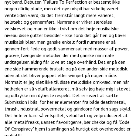
nyt band. Debuten "Failure To Perfection er bestemt ikke
nogen dårlig plade, men det nye udspil har virkelig været
ventetiden værd, da det fremstår langt mere varieret,
helstøbt og gennemført. Numrene er virker særdeles
velskrevet og man er ikke i tvivl om det høje musikalske
niveau disse gutter besidder - ikke fordi det går hen og bliver
musikalsk blær, men ganske enkelt fordi numrene er så
gennemført fede og godt sammensat med masser af power,
groove, fængende melodier, der med ganske minimale
undtagelser, aldrig får love at tage overhånd. Det er på den
ene side hammerende brutalt og på den anden side melodisk,
uden at det bliver poppet eller wimpet på nogen måde.
Normalt er jeg slet ikke til disse melodiske omkvæd, men når
helheden er så velafballanceret, må selv jeg bøje mig i støvet
og udtrykke min dybeste respekt. Det er svært at sætte
Submission i bås, for her er elementer fra både deathmetal,
thrash, industrial, powermetal og grindcore for den sags skyld.
Det hele er bare så velspillet, veludført og velproduceret at
alle metalfreaks, uanset favoritgenre, bør chekke og få "Code
Of Conspiracy" hjem i samlingen så hurtigt det overhovedet er
muligt!!!