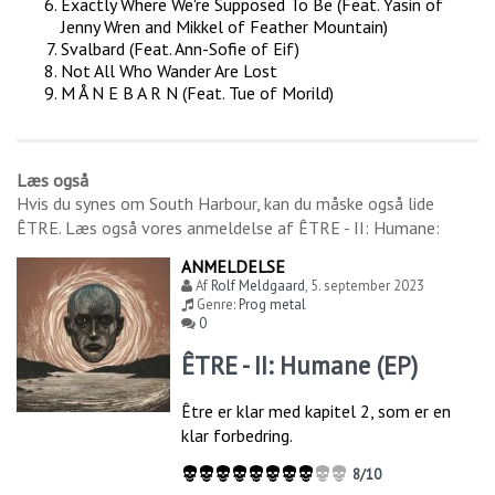
Exactly Where We're Supposed To Be (Feat. Yasin of
Jenny Wren and Mikkel of Feather Mountain)
Svalbard (Feat. Ann-Sofie of Eif)
Not All Who Wander Are Lost
M Å N E B A R N (Feat. Tue of Morild)
Læs også
Hvis du synes om
South Harbour
, kan du måske også lide
ÊTRE
. Læs også vores anmeldelse af
ÊTRE - II: Humane
:
ANMELDELSE
Af
Rolf Meldgaard
,
5. september 2023
Genre:
Prog metal
0
ÊTRE - II: Humane (EP)
Être er klar med kapitel 2, som er en
klar forbedring.
8/10