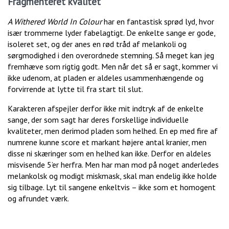
Fragmenteret kvalitet
A Withered World In Colour
har en fantastisk sprød lyd, hvor
især trommerne lyder fabelagtigt. De enkelte sange er gode,
isoleret set, og der anes en rød tråd af melankoli og
sørgmodighed i den overordnede stemning. Så meget kan jeg
fremhæve som rigtig godt. Men når det så er sagt, kommer vi
ikke udenom, at pladen er aldeles usammenhængende og
forvirrende at lytte til fra start til slut.
Karakteren afspejler derfor ikke mit indtryk af de enkelte
sange, der som sagt har deres forskellige individuelle
kvaliteter, men derimod pladen som helhed. En ep med fire af
numrene kunne score et markant højere antal kranier, men
disse ni skæringer som en helhed kan ikke. Derfor en aldeles
misvisende 5’er herfra. Men har man mod på noget anderledes
melankolsk og modigt miskmask, skal man endelig ikke holde
sig tilbage. Lyt til sangene enkeltvis – ikke som et homogent
og afrundet værk.