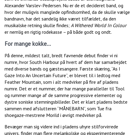
Alexander Varslev-Pedersen. Nu er de et decideret band, og
hvor der muligvis manglede opfindsomhed, da de skulle vælge
bandnavn, har det sandelig ikke været tilfældet, da den
musikalske retning skulle findes;
A Withered World In Colour
er nemlig en rigtig rodekasse – på både godt og ondt.
For mange kokke…
På denne, mildest talt, bredt favnende debut finder vi ni
numre, hvor South Harbour på hvert af dem har samarbejdet
med diverse bands og gæstesangere. Første skæring, “As I
Gaze Into An Uncertain Future”, er blevet til i ledtog med
Feather Mountain, som i alt medvirker på fire af pladens
numre. Det er et nummer, der har mange paralleller til Tool
og rummer mange af de samme progressive elementer og
dystre soniske stemningsbilleder. Det er klart pladens bedste
sammen med afslutteren “MÅNEBARN”, som Tue fra
shoegaze-mestrene Morild i øvrigt medvirker på.
Bevæger man sig videre ind i pladens uhyre stilforvirrede
univers, finder man flere melankolske og eksperimenterende