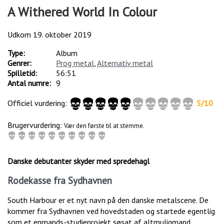
A Withered World In Colour
Udkom
19. oktober 2019
Type:
Album
Genrer:
Prog metal
,
Alternativ metal
Spilletid:
56:51
Antal numre:
9
Officiel vurdering:
5
/
10
Brugervurdering:
Vær den første til at stemme.
Danske debutanter skyder med spredehagl
Rodekasse fra Sydhavnen
South Harbour er et nyt navn på den danske metalscene. De
kommer fra Sydhavnen ved hovedstaden og startede egentlig
som et enmands-studieprojekt søsat af altmuligmand