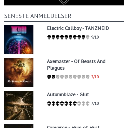
SENESTE ANMELDELSER
Electric Callboy - TANZNEID
9/10
Axemaster - Of Beasts And
Plagues
2/10
Autumnblaze - Glut
7/10
Converge - Hum of Hurt