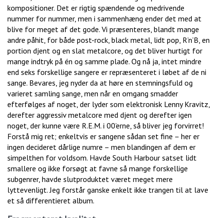
kompositioner. Det er rigtig spændende og medrivende
nummer for nummer, men i sammenhæng ender det med at
blive for meget af det gode. Vi præsenteres, blandt mange
andre påhit, for både post-rock, black metal, lidt pop, R’n’B, en
portion djent og en slat metalcore, og det bliver hurtigt for
mange indtryk på én og samme plade. Og nå ja, intet mindre
end seks forskellige sangere er repræsenteret i løbet af de ni
sange. Bevares, jeg nyder da at høre en stemningsfuld og
varieret samling sange, men når en omgang smadder
efterfølges af noget, der lyder som elektronisk Lenny Kravitz,
derefter aggressiv metalcore med djent og derefter igen
noget, der kunne være R.E.M. i 00’erne, så bliver jeg forvirret!
Forstå mig ret; enkeltvis er sangene sådan set fine – her er
ingen decideret dårlige numre – men blandingen af dem er
simpelthen for voldsom. Havde South Harbour satset lidt
smallere og ikke forsøgt at favne så mange forskellige
subgenrer, havde slutproduktet været meget mere
lyttevenligt. Jeg forstår ganske enkelt ikke trangen til at lave
et så differentieret album.