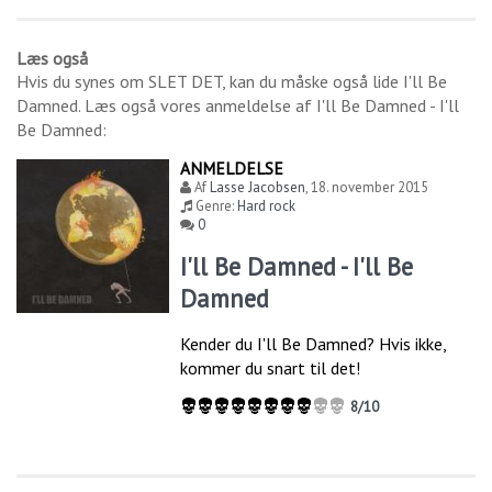
Læs også
Hvis du synes om
SLET DET
, kan du måske også lide
I'll Be
Damned
. Læs også vores anmeldelse af
I'll Be Damned - I'll
Be Damned
:
ANMELDELSE
Af
Lasse Jacobsen
,
18. november 2015
Genre:
Hard rock
0
I'll Be Damned - I'll Be
Damned
Kender du I'll Be Damned? Hvis ikke,
kommer du snart til det!
8/10