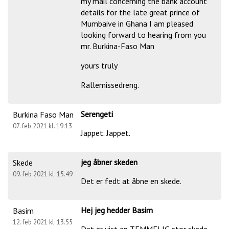
my mail concerning the bank account
details for the late great prince of
Mumbaive in Ghana I am pleased
looking forward to hearing from you
mr. Burkina-Faso Man
yours truly
Rallemissedreng.
Serengeti
Burkina Faso Man
07. feb 2021 kl. 19.13
Jappet. Jappet.
jeg åbner skeden
Skede
09. feb 2021 kl. 15.49
Det er fedt at åbne en skede.
Hej jeg hedder Basim
Basim
12. feb 2021 kl. 13.55
Det er vist en TEMMELIG stor skede.