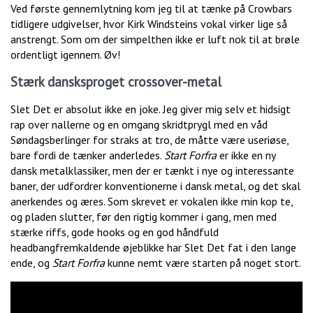
Ved første gennemlytning kom jeg til at tænke på Crowbars
tidligere udgivelser, hvor Kirk Windsteins vokal virker lige så
anstrengt. Som om der simpelthen ikke er luft nok til at brøle
ordentligt igennem. Øv!
Stærk dansksproget crossover-metal
Slet Det er absolut ikke en joke. Jeg giver mig selv et hidsigt
rap over nallerne og en omgang skridtprygl med en våd
Søndagsberlinger for straks at tro, de måtte være useriøse,
bare fordi de tænker anderledes.
Start Forfra
er ikke en ny
dansk metalklassiker, men der er tænkt i nye og interessante
baner, der udfordrer konventionerne i dansk metal, og det skal
anerkendes og æres. Som skrevet er vokalen ikke min kop te,
og pladen slutter, før den rigtig kommer i gang, men med
stærke riffs, gode hooks og en god håndfuld
headbangfremkaldende øjeblikke har Slet Det fat i den lange
ende, og
Start Forfra
kunne nemt være starten på noget stort.