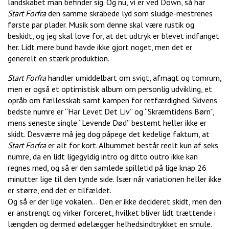
landskabet man befinder sig. Og nu, vi er ved Down, så har
Start Forfra
den samme skrabede lyd som sludge-mestrenes
første par plader. Musik som denne skal være rustik og
beskidt, og jeg skal love for, at det udtryk er blevet indfanget
her. Lidt mere bund havde ikke gjort noget, men det er
generelt en stærk produktion.
Start Forfra
handler umiddelbart om svigt, afmagt og tomrum,
men er også et optimistisk album om personlig udvikling, et
opråb om fællesskab samt kampen for retfærdighed. Skivens
bedste numre er “Har Levet Det Liv” og “Skræmtidens Børn”,
mens seneste single “Levende Død” bestemt heller ikke er
skidt. Desværre må jeg dog påpege det kedelige faktum, at
Start Forfra
er alt for kort. Albummet består reelt kun af seks
numre, da en lidt ligegyldig intro og ditto outro ikke kan
regnes med, og så er den samlede spilletid på lige knap 26
minutter lige til den tynde side. Især når variationen heller ikke
er større, end det er tilfældet.
Og så er der lige vokalen… Den er ikke decideret skidt, men den
er anstrengt og virker forceret, hvilket bliver lidt trættende i
længden og dermed ødelægger helhedsindtrykket en smule.