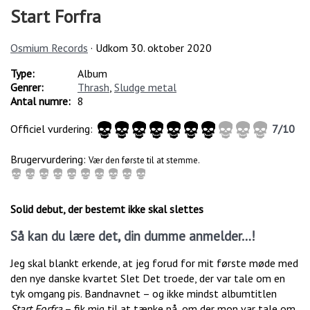
Start Forfra
Osmium Records
· Udkom
30. oktober 2020
Type:
Album
Genrer:
Thrash
,
Sludge metal
Antal numre:
8
Officiel vurdering:
7
/
10
Brugervurdering:
Vær den første til at stemme.
Solid debut, der bestemt ikke skal slettes
Så kan du lære det, din dumme anmelder…!
Jeg skal blankt erkende, at jeg forud for mit første møde med
den nye danske kvartet Slet Det troede, der var tale om en
tyk omgang pis. Bandnavnet – og ikke mindst albumtitlen
Start Forfra
– fik mig til at tænke på, om der mon var tale om