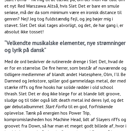
et nyt Red Warszawa. Altså, hvis Slet Det er bare en smule
seriøse, må der da som minimum være en ironisk distance til
genren? Nej! Jeg tog fuldstændig fejl, og jeg bøjer mig i
støvet. Slet Det skal tages alvorligt, og det, de har gang i, er
absolut ikke tosset!
“Velkendte musikalske elementer, nye strømninger
og lyrik på dansk”
Med de ord beskriver de rutinerede drenge i Slet Det, hvad de
er for en størrelse. De fire herrer, som består af nuværende og
tidligere medlemmer af blandt andet Hatesphere, Olm, I’ll Be
Damned og Jerkstore, spiller god gammeldags metal, der med
stærke riffs og fine hooks har solide rødder i old school
thrash. Slet Det er dog ikke blege for at blande lidt groove,
sludge og til tider også lidt death metal ind deres lyd, og det
gør debutalbummet
Start Forfra
til en god, forfriskende
oplevelse. Tænk på energien hos Power Trip,
kompromisløsheden hos Machine Head, lidt af Slayers riffs og
groovet fra Down, så har man et meget godt billede af, hvor i