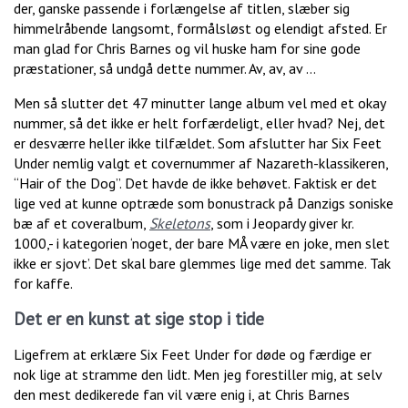
der, ganske passende i forlængelse af titlen, slæber sig
himmelråbende langsomt, formålsløst og elendigt afsted. Er
man glad for Chris Barnes og vil huske ham for sine gode
præstationer, så undgå dette nummer. Av, av, av …
Men så slutter det 47 minutter lange album vel med et okay
nummer, så det ikke er helt forfærdeligt, eller hvad? Nej, det
er desværre heller ikke tilfældet. Som afslutter har Six Feet
Under nemlig valgt et covernummer af Nazareth-klassikeren,
“Hair of the Dog”. Det havde de ikke behøvet. Faktisk er det
lige ved at kunne optræde som bonustrack på Danzigs soniske
bæ af et coveralbum,
Skeletons
, som i Jeopardy giver kr.
1000,- i kategorien ‘noget, der bare MÅ være en joke, men slet
ikke er sjovt’. Det skal bare glemmes lige med det samme. Tak
for kaffe.
Det er en kunst at sige stop i tide
Ligefrem at erklære Six Feet Under for døde og færdige er
nok lige at stramme den lidt. Men jeg forestiller mig, at selv
den mest dedikerede fan vil være enig i, at Chris Barnes