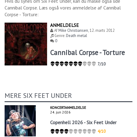
Hvis du synes om
Six Feet Under
, kan du måske også lide
Cannibal Corpse
. Læs også vores anmeldelse af
Cannibal
Corpse - Torture
:
ANMELDELSE
Af
Mike Christiansen
,
12. marts 2012
Genre:
Death metal
0
Cannibal Corpse - Torture
7/10
MERE SIX FEET UNDER
KONCERTANMELDELSE
24. jun 2026
Copenhell 2026 - Six Feet Under
4/10