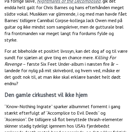
På forrige skive,
Nightmares of the Decomposed
,
gik det
endda helt galt for Chris Barnes og hans efterhånden meget
slidte vokal. Musikken var glimrende, i og med man havde fået
Barnes’ tidligere Cannibal Corpse-kollega Jack Owen med på
guitar og ikke mindst som sangskriver, men de gutturale brøl
fra frontmanden var meget langt fra fordums fylde og
styrke.
For at bibeholde et positivt livssyn, kan det dog af og til være
sundt for sjælen at give ting en chance mere.
Killing For
Revenge
– første Six Feet Under-album i næsten fire år –
landede for nylig på mit skrivebord, og hvem ved, måske er
det godt nok til, at man ikke skal erklære bandet helt dødt
endnu?
Den gamle cirkushest vil ikke hjem
“Know-Nothing Ingrate” sparker albummet fornemt i gang
stærkt efterfulgt af “Accomplice to Evil Deeds” og
“Ascension”. De tidligere så flot benyttede thrash-elementer
skinner stadig tydeligt igennem hos USA’s fjerdebedst