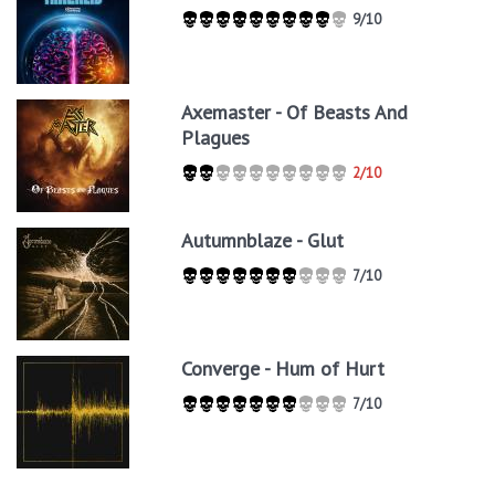
9/10
Axemaster - Of Beasts And
Plagues
2/10
Autumnblaze - Glut
7/10
Converge - Hum of Hurt
7/10