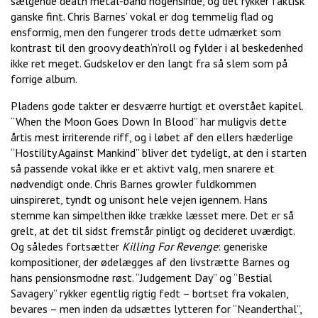
sælgende death metal-band nogensinde, og det rykker faktisk
ganske fint. Chris Barnes’ vokal er dog temmelig flad og
ensformig, men den fungerer trods dette udmærket som
kontrast til den groovy death‘n’roll og fylder i al beskedenhed
ikke ret meget. Gudskelov er den langt fra så slem som på
forrige album.
Pladens gode takter er desværre hurtigt et overstået kapitel.
“When the Moon Goes Down In Blood” har muligvis dette
årtis mest irriterende riff, og i løbet af den ellers hæderlige
“Hostility Against Mankind” bliver det tydeligt, at den i starten
så passende vokal ikke er et aktivt valg, men snarere et
nødvendigt onde. Chris Barnes growler fuldkommen
uinspireret, tyndt og unisont hele vejen igennem. Hans
stemme kan simpelthen ikke trække læsset mere. Det er så
grelt, at det til sidst fremstår pinligt og decideret uværdigt.
Og således fortsætter
Killing For Revenge
: generiske
kompositioner, der ødelægges af den livstrætte Barnes og
hans pensionsmodne røst. “Judgement Day” og “Bestial
Savagery” rykker egentlig rigtig fedt – bortset fra vokalen,
bevares – men inden da udsættes lytteren for “Neanderthal”,