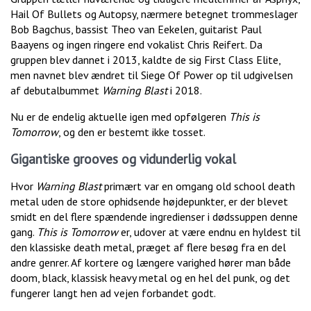
Hail Of Bullets og Autopsy, nærmere betegnet trommeslager
Bob Bagchus, bassist Theo van Eekelen, guitarist Paul
Baayens og ingen ringere end vokalist Chris Reifert. Da
gruppen blev dannet i 2013, kaldte de sig First Class Elite,
men navnet blev ændret til Siege Of Power op til udgivelsen
af debutalbummet
Warning Blast
i 2018.
Nu er de endelig aktuelle igen med opfølgeren
This is
Tomorrow
, og den er bestemt ikke tosset.
Gigantiske grooves og vidunderlig vokal
Hvor
Warning Blast
primært var en omgang old school death
metal uden de store ophidsende højdepunkter, er der blevet
smidt en del flere spændende ingredienser i dødssuppen denne
gang.
This is Tomorrow
er, udover at være endnu en hyldest til
den klassiske death metal, præget af flere besøg fra en del
andre genrer. Af kortere og længere varighed hører man både
doom, black, klassisk heavy metal og en hel del punk, og det
fungerer langt hen ad vejen forbandet godt.