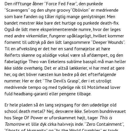
Den rifftunge åbner “Force Fed Fear”, den punkede
“Scavengers” og den uhyre groovy “Oblivion” er medrivende
som bare fanden og tåler rigtig mange genlytninger. Men
bandet mestrer ikke bare det hurtige og punkede death-fix.
Også de lidt mere eksperimenterende numre, hvor der leges
med andre virkemidler, fungerer upåklageligt, hvilket kommer
fornemt til udtryk på den lidt langsommere “Deeper Wounds”.
Til en afveksling er det her en sand fornøjelse at høre
Reiferts skønne og alsidige vokal være så afdæmpet, og den
fabelagtige Theo van Eekelens sublime basspil må man heller
ikke sidde overhørig. Det er altså lækkerier, vi har med at gøre
her, og det bliver næsten kun bedre på det efterfølgende
nummer. Her er det “The Devil’s Grasp”, der i et utroligt
medrivende tempo og med tydelige nik til Motörhead lover
fuld headbang-garanti eller pengene tilbage.
Er hele pladen så én lang sejrsgang for den udødelige old
school death metal? Nej, desværre ikke. Selvom bundniveauet
hos Siege Of Power er uforskammet højt, tager
This is
Tomorrow
et lille dyk cirka halvvejs inde. “Zero Containment”,
“Ghosts of Humanity” og “As the World Crumbles” er trods