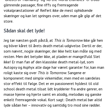
glimrende passager, fine riffs og fremragende
vokalpræstationer af Reifert ikke de mest ophidsende
skæringer og kan let springes over, uden man går glip af det
store.
Sådan skal det lyde!
Jeg tør næsten godt påstå, at
This is Tomorrow
ikke går hen
og bliver kåret til årets death metal-udgivelse. Dertil er der,
som nævnt, nogle skæringer, der ikke helt kan måle sig med
resten. Men det betyder ikke, at pladen er mangelfuld. Slet
ikke! Er man fan af den klassiske death metal-lyd, som
Autopsy og Asphyx alle dage har været garanter for, kan man
roligt kaste sig over
This is Tomorrow
. Sangene er
komponeret med simple virkemidler, men med en særdeles
stor effekt til følge. Det er en passioneret hyldest til old
school death metal tilsat lidt krydderier fra andre genrer, en
masse hjerne og hjerte samt en alsidig, melodiøs og ganske
enkelt fremragende vokal. Kort sagt: Death metal bør altid
lyde sådan her – innovativ og samtidig tro mod sine rødder.