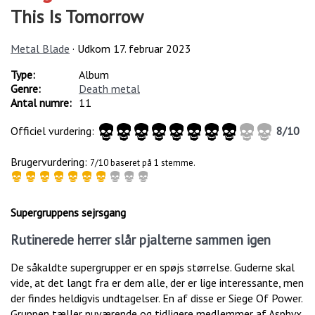
This Is Tomorrow
Metal Blade
· Udkom
17. februar 2023
Type:
Album
Genre:
Death metal
Antal numre:
11
Officiel vurdering:
8
/
10
Brugervurdering:
7/10 baseret på 1 stemme.
Supergruppens sejrsgang
Rutinerede herrer slår pjalterne sammen igen
De såkaldte supergrupper er en spøjs størrelse. Guderne skal
vide, at det langt fra er dem alle, der er lige interessante, men
der findes heldigvis undtagelser. En af disse er Siege Of Power.
Gruppen tæller nuværende og tidligere medlemmer af Asphyx,