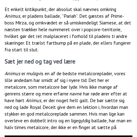
Et enkelt kritikpunkt, der absolut skal nævnes omkring
Animus
, er pladens ballade, ”Pariah”. Det gæstes af Prime-
boss Mirza, og omkvædet er så umiskendeligt Siamese, at det
næsten trækker hele nummeret over i popcore-territorie,
hvilket gør det ret malplaceret i forhold til pladens ti andre
skæringer. Et trælst fartbump på en plade, der ellers fungerer
fra start til slut.
Sæt jer ned og tag ved lære
Animus
er muligvis en af de bedste metalcoreplader, vores
lille andedam har smidt af sig i nyere tid. Det her er
metalcore, som metalcore bør lyde. Hvis ikke mange af
genrens større og mere erfarne navne har røde ører efter at
have hørt
Animus
, er der noget helt galt. De bør sætte sig
ned og lade Royal Deceit give dem en lektion i, hvordan man
stykker en god metalcoreplade sammen. Hvis man lige kan
overleve en dobbelt intro og en ligegyldig ballade, har man en
halv times metalcore, der ikke er en finger at sætte på.