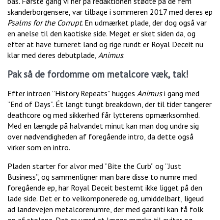
bas. Første gang vi her på redaktionen stødte på de fem
skanderborgensere, var tilbage i sommeren 2017 med deres ep
Psalms for the Corrupt
. En udmærket plade, der dog også var
en anelse til den kaotiske side. Meget er sket siden da, og
efter at have turneret land og rige rundt er Royal Deceit nu
klar med deres debutplade,
Animus
.
Pak så de fordomme om metalcore væk, tak!
Efter introen ”History Repeats” hugges
Animus
i gang med
”End of Days”. Ét langt tungt breakdown, der til tider tangerer
deathcore og med sikkerhed får lytterens opmærksomhed.
Med en længde på halvandet minut kan man dog undre sig
over nødvendigheden af foregående intro, da dette også
virker som en intro.
Pladen starter for alvor med ”Bite the Curb” og ”Just
Business”, og sammenligner man bare disse to numre med
foregående ep, har Royal Deceit bestemt ikke ligget på den
lade side. Det er to velkomponerede og, umiddelbart, ligeud
ad landevejen metalcorenumre, der med garanti kan få folk