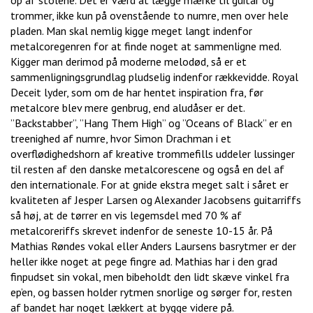
op af stolene. Det er værd at lægge mærke til guitar og
trommer, ikke kun på ovenstående to numre, men over hele
pladen. Man skal nemlig kigge meget langt indenfor
metalcoregenren for at finde noget at sammenligne med.
Kigger man derimod på moderne melodød, så er et
sammenligningsgrundlag pludselig indenfor rækkevidde. Royal
Deceit lyder, som om de har hentet inspiration fra, før
metalcore blev mere genbrug, end aludåser er det.
”Backstabber”, ”Hang Them High” og ”Oceans of Black” er en
treenighed af numre, hvor Simon Drachman i et
overflødighedshorn af kreative trommefills uddeler lussinger
til resten af den danske metalcorescene og også en del af
den internationale. For at gnide ekstra meget salt i såret er
kvaliteten af Jesper Larsen og Alexander Jacobsens guitarriffs
så høj, at de tørrer en vis legemsdel med 70 % af
metalcoreriffs skrevet indenfor de seneste 10-15 år. På
Mathias Røndes vokal eller Anders Laursens basrytmer er der
heller ikke noget at pege fingre ad. Mathias har i den grad
finpudset sin vokal, men bibeholdt den lidt skæve vinkel fra
ep’en, og bassen holder rytmen snorlige og sørger for, resten
af bandet har noget lækkert at bygge videre på.