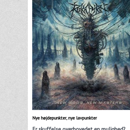
Nye højdepunkter, nye lavpunkter
Er skuffelse overhovedet en mulighed?