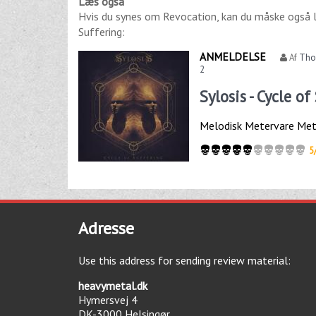
Læs også
Hvis du synes om
Revocation
, kan du måske også 
Suffering
:
ANMELDELSE
Af
Thor
2
Sylosis - Cycle o
Melodisk Metervare Met
5
Adresse
Use this address for sending review material:
heavymetal.dk
Hymersvej 4
DK-3000
Helsingør