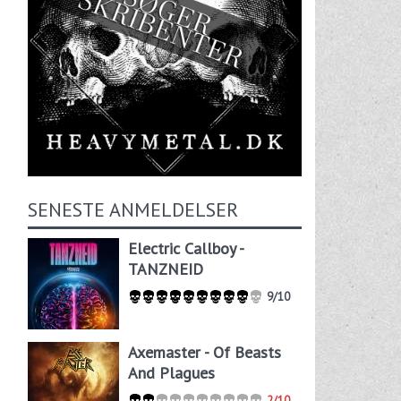
SENESTE ANMELDELSER
Electric Callboy -
TANZNEID
9/10
Axemaster - Of Beasts
And Plagues
2/10