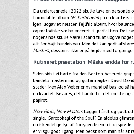
Da undertegnede i 2022 skulle lave en personlig o
formidable album
Netherheaven
på en klar først
igen: udgav et næsten fejlfrit album, hvor bala
og melodiske var balanceret til perfektion. Det 
nogensinde skulle være i stand til at udgive noget
alt for højt bundniveau. Men det kan godt afsløres
Masters
, desværre ikke er på højde med forgænger
Rutineret præstation. Måske endda for r
Siden sidst vi hørte fra den Boston-baserede gruppe,
bandets mastermind og guitarmagiker David Davidso
steder. Men Alex Weber er ny mand på bas, og så har
en kvartet. Bevares, det har de for det meste ogs
papiret.
New Gods, New Masters
lægger hårdt og godt ud 
single, “Sarcophagi of the Soul”. En aldeles glimr
umiskendelige lyd af forrygende energi og sprøde r
er vi sgu godt i gang! Men bedst som man når at rej