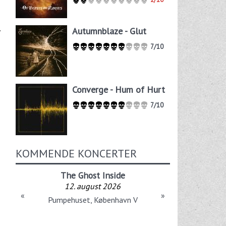
.
Autumnblaze - Glut
7/10
Converge - Hum of Hurt
7/10
KOMMENDE KONCERTER
The Ghost Inside
12. august 2026
«
»
Pumpehuset, København V