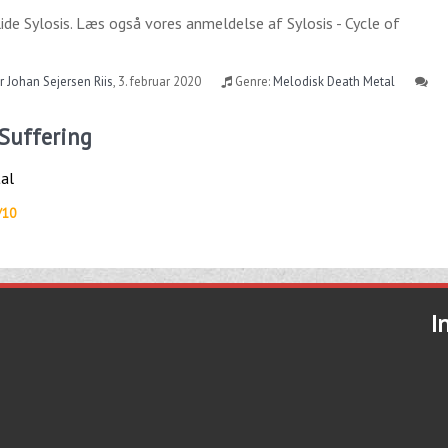
lide
Sylosis
. Læs også vores anmeldelse af
Sylosis - Cycle of
 Johan Sejersen Riis
,
3. februar 2020
Genre:
Melodisk Death Metal
f Suffering
al
/10
I