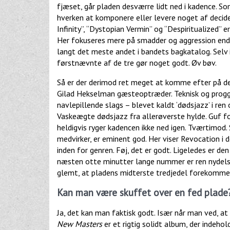
fjæset, går pladen desværre lidt ned i kadence. Som
hverken at komponere eller levere noget af decide
Infinity”, “Dystopian Vermin” og “Despiritualized”
Her fokuseres mere på smadder og aggression end 
langt det meste andet i bandets bagkatalog. Selv 
førstnævnte af de tre gør noget godt. Øv bøv.
Så er der derimod ret meget at komme efter på den
Gilad Hekselman gæsteoptræder. Teknisk og progg
navlepillende slags – blevet kaldt ‘dødsjazz’ i ren
Vaskeægte dødsjazz fra allerøverste hylde. Guf fo
heldigvis ryger kadencen ikke ned igen. Tværtimod.
medvirker, er eminent god. Her viser Revocation i 
inden for genren. Føj, det er godt. Ligeledes er den
næsten otte minutter lange nummer er ren nydels
glemt, at pladens midterste tredjedel forekomm
Kan man være skuffet over en fed plade
Ja, det kan man faktisk godt. Især når man ved, a
New Masters
er et rigtig solidt album, der indehol