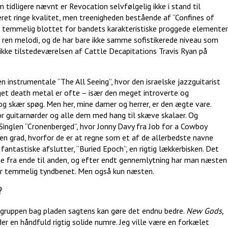
 tidligere nævnt er Revocation selvfølgelig ikke i stand til
ret ringe kvalitet, men treenigheden bestående af “Confines of
 er temmelig blottet for bandets karakteristiske proggede elementer
ren melodi, og de har bare ikke samme sofistikerede niveau som
ikke tilstedeværelsen af Cattle Decapitations Travis Ryan på
 instrumentale “The All Seeing”, hvor den israelske jazzguitarist
et death metal er ofte – især den meget introverte og
 og skær spøg. Men her, mine damer og herrer, er den ægte vare.
r guitarnørder og alle dem med hang til skæve skalaer. Og
 Singlen “Cronenberged”, hvor Jonny Davy fra Job for a Cowboy
den grad, hvorfor de er at regne som et af de allerbedste navne
 fantastiske afslutter, “Buried Epoch”, en rigtig lækkerbisken. Det
e fra ende til anden, og efter endt gennemlytning har man næsten
er temmelig tyndbenet. Men også kun næsten.
?
t gruppen bag pladen sagtens kan gøre det endnu bedre.
New Gods,
der en håndfuld rigtig solide numre. Jeg ville være en forkælet