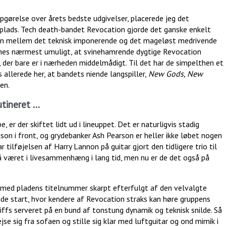
pgørelse over årets bedste udgivelser, placerede jeg det
eplads. Tech death-bandet Revocation gjorde det ganske enkelt
ncen mellem det teknisk imponerende og det mageløst medrivende
synes nærmest umuligt, at svinehamrende dygtige Revocation
, der bare er i nærheden middelmådigt. Til det har de simpelthen et
 allerede her, at bandets niende langspiller,
New Gods, New
en.
utineret …
 er der skiftet lidt ud i lineuppet. Det er naturligvis stadig
n i front, og grydebanker Ash Pearson er heller ikke løbet nogen
 tilføjelsen af Harry Lannon på guitar gjort den tidligere trio til
å været i livesammenhæng i lang tid, men nu er de det også på
med pladens titelnummer skarpt efterfulgt af den velvalgte
ende start, hvor kendere af Revocation straks kan høre gruppens
iffs serveret på en bund af tonstung dynamik og teknisk snilde. Så
se sig fra sofaen og stille sig klar med luftguitar og ond mimik i