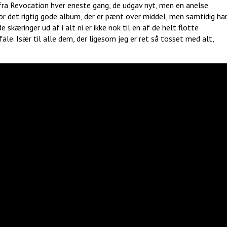
ra Revocation hver eneste gang, de udgav nyt, men en anelse
for det rigtig gode album, der er pænt over middel, men samtidig ha
e skæringer ud af i alt ni er ikke nok til en af de helt flotte
fale. Især til alle dem, der ligesom jeg er ret så tosset med alt,