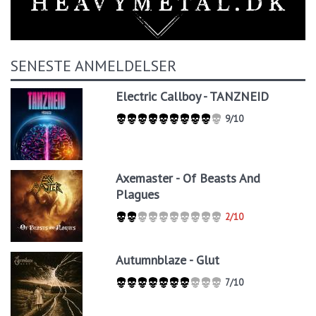
SENESTE ANMELDELSER
Electric Callboy - TANZNEID
9/10
Axemaster - Of Beasts And
Plagues
2/10
Autumnblaze - Glut
7/10