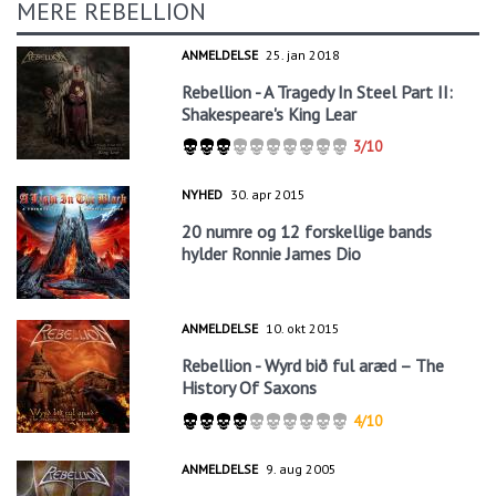
MERE REBELLION
ANMELDELSE
25. jan 2018
Rebellion - A Tragedy In Steel Part II:
Shakespeare's King Lear
3/10
NYHED
30. apr 2015
20 numre og 12 forskellige bands
hylder Ronnie James Dio
ANMELDELSE
10. okt 2015
Rebellion - Wyrd bið ful aræd – The
History Of Saxons
4/10
ANMELDELSE
9. aug 2005