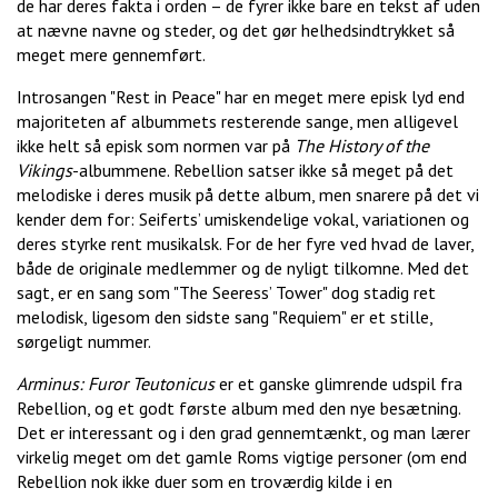
de har deres fakta i orden – de fyrer ikke bare en tekst af uden
at nævne navne og steder, og det gør helhedsindtrykket så
meget mere gennemført.
Introsangen "Rest in Peace" har en meget mere episk lyd end
majoriteten af albummets resterende sange, men alligevel
ikke helt så episk som normen var på
The History of the
Vikings
-albummene. Rebellion satser ikke så meget på det
melodiske i deres musik på dette album, men snarere på det vi
kender dem for: Seiferts’ umiskendelige vokal, variationen og
deres styrke rent musikalsk. For de her fyre ved hvad de laver,
både de originale medlemmer og de nyligt tilkomne. Med det
sagt, er en sang som "The Seeress’ Tower" dog stadig ret
melodisk, ligesom den sidste sang "Requiem" er et stille,
sørgeligt nummer.
Arminus: Furor Teutonicus
er et ganske glimrende udspil fra
Rebellion, og et godt første album med den nye besætning.
Det er interessant og i den grad gennemtænkt, og man lærer
virkelig meget om det gamle Roms vigtige personer (om end
Rebellion nok ikke duer som en troværdig kilde i en