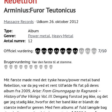
Rebellion
Arminius:Furor Teutonicus
Massacre Records
· Udkom
26. oktober 2012
Type:
Album
Genrer:
Power metal
,
Heavy Metal
Antal numre:
12
Officiel vurdering:
7
/
10
Brugervurdering:
Vær den første til at stemme.
Mit første møde med det tyske heavy/power metal band
Rebellion, var da jeg ved et rent tilfælde fik fat på deres
album fra 2009,
Arise: From Ginunngagap to Ragnarok –
History of the Vikings Vol. III
. Dengang forstod jeg ikke, og det
gør jeg stadig ikke, hvorfor det her band ikke er blandt de
største indenfor genren. Med fem albums af fuld længde bag