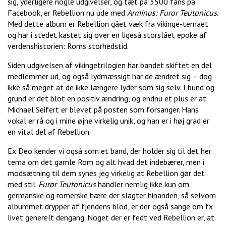
sig, yderligere nogle udgivelser, og tæt på 3500 fans på
Facebook, er Rebellion nu ude med
Arminus: Furor Teutonicus
.
Med dette album er Rebellion gået væk fra vikinge-temaet
og har i stedet kastet sig over en ligeså storslået epoke af
verdenshistorien: Roms storhedstid.
Siden udgivelsen af vikingetrilogien har bandet skiftet en del
medlemmer ud, og også lydmæssigt har de ændret sig – dog
ikke så meget at de ikke længere lyder som sig selv. I bund og
grund er det blot en positiv ændring, og endnu et plus er at
Michael Seifert er blevet på posten som forsanger. Hans
vokal er rå og i mine øjne virkelig unik, og han er i høj grad er
en vital del af Rebellion.
Ex Deo kender vi også som et band, der holder sig til det her
tema om det gamle Rom og alt hvad det indebærer, men i
modsætning til dem synes jeg virkelig at Rebellion gør det
med stil.
Furor Teutonicus
handler nemlig ikke kun om
germanske og romerske hære der slagter hinanden, så selvom
albummet drypper af fjendens blod, er der også sange om fx
livet generelt dengang. Noget der er fedt ved Rebellion er, at