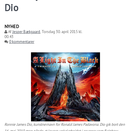
Dio
NYHED
Af
Jesper Bækgaard
,
Torsdag 30. april 2015 kl.
00.43
0 kommentarer
Ronnie James Dio, kunstnernavn for Ronald James Padavona. Dio gik bort den
16. maj 2010 men nåede at levere vokalarbejdet i grupper som Rainbow,