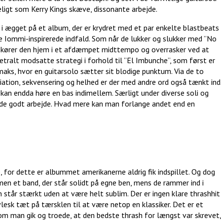
eligt som Kerry Kings skæve, dissonante arbejde.
 i ægget på et album, der er krydret med et par enkelte blastbeats
Iommi-inspirerede indfald. Som når de lukker og slukker med ”No
il kører den hjem i et afdæmpet midttempo og overrasker ved at
etralt modsatte strategi i forhold til ”El Imbunche”, som først er
maks, hvor en guitarsolo sætter sit blodige punktum. Via de to
riation, sekvensering og helhed er der med andre ord også tænkt ind
kan endda høre en bas indimellem. Særligt under diverse soli og
nde godt arbejde. Hvad mere kan man forlange andet end en
, for dette er albummet amerikanerne aldrig fik indspillet. Og dog
men et band, der står solidt på egne ben, mens de rammer ind i
står stærkt uden at være helt sublim. Der er ingen klare thrashhit
esk tæt på tærsklen til at være netop en klassiker. Det er et
som man gik og troede, at den bedste thrash for længst var skrevet,