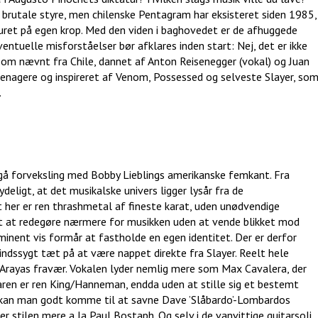
s brutale styre, men chilenske Pentagram har eksisteret siden 1985,
ret på egen krop. Med den viden i baghovedet er de afhuggede
entuelle misforståelser bør afklares inden start: Nej, det er ikke
 som nævnt fra Chile, dannet af Anton Reisenegger (vokal) og Juan
teenagere og inspireret af Venom, Possessed og selveste Slayer, so
.
dgå forveksling med Bobby Lieblings amerikanske femkant. Fra
eligt, at det musikalske univers ligger lysår fra de
her er ren thrashmetal af fineste karat, uden unødvendige
igt at redegøre nærmere for musikken uden at vende blikket mod
inent vis formår at fastholde en egen identitet. Der er derfor
sindssygt tæt på at være nappet direkte fra Slayer. Reelt hele
Arayas fravær. Vokalen lyder nemlig mere som Max Cavalera, der
aren er ren King/Hanneman, endda uden at stille sig et bestemt
ld kan man godt komme til at savne Dave ’Slåbardo’-Lombardos
tilen mere a la Paul Bostaph. Og selv i de vanvittige guitarsoli