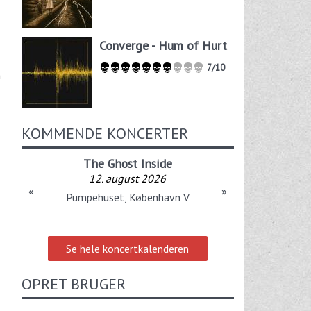
Converge - Hum of Hurt
7/10
m
KOMMENDE KONCERTER
The Ghost Inside
12. august 2026
«
»
Pumpehuset, København V
Se hele koncertkalenderen
OPRET BRUGER