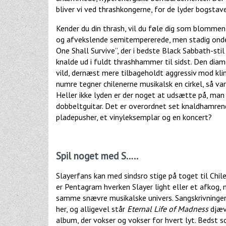
bliver vi ved thrashkongerne, for de lyder bogstav
Kender du din thrash, vil du føle dig som blommen
og afvekslende semitempererede, men stadig onde 
One Shall Survive”, der i bedste Black Sabbath-st
knalde ud i fuldt thrashhammer til sidst. Den diam
vild, dernæst mere tilbageholdt aggressiv mod kli
numre tegner chilenerne musikalsk en cirkel, så va
Heller ikke lyden er der noget at udsætte på, man 
dobbeltguitar. Det er overordnet set knaldhamre
pladepusher, et vinyleksemplar og en koncert?
Spil noget med S…..
Slayerfans kan med sindsro stige på toget til Chile
er Pentagram hverken Slayer light eller et afkog, 
samme snævre musikalske univers. Sangskrivningen 
her, og alligevel står
Eternal Life of Madness
djævl
album, der vokser og vokser for hvert lyt. Bedst 