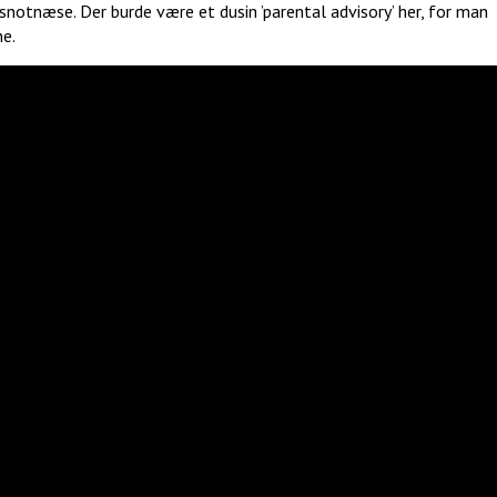
snotnæse. Der burde være et dusin ’parental advisory’ her, for man
ne.