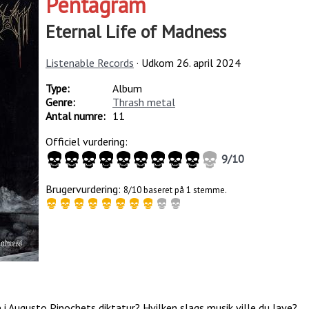
Pentagram
Eternal Life of Madness
Listenable Records
· Udkom
26. april 2024
Type:
Album
Genre:
Thrash metal
Antal numre:
11
Officiel vurdering:
9
/
10
Brugervurdering:
8/10 baseret på 1 stemme.
de i Augusto Pinochets diktatur? Hvilken slags musik ville du lave?