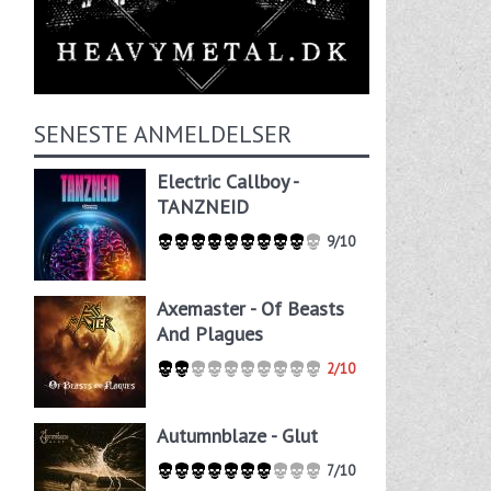
SENESTE ANMELDELSER
Electric Callboy -
TANZNEID
9/10
Axemaster - Of Beasts
And Plagues
2/10
Autumnblaze - Glut
7/10