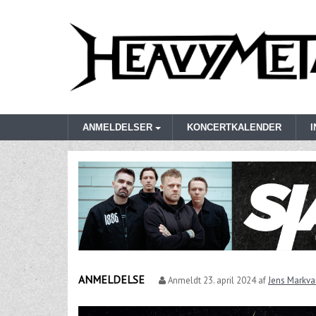
ANMELDELSER
KONCERTKALENDER
ANMELDELSE
Anmeldt
23. april 2024
af
Jens Markva