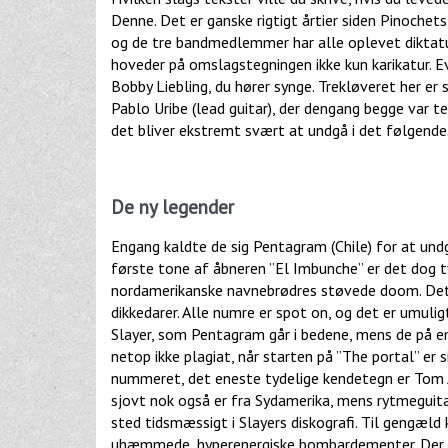
Denne. Det er ganske rigtigt årtier siden Pinochet
og de tre bandmedlemmer har alle oplevet diktatu
hoveder på omslagstegningen ikke kun karikatur. Ev
Bobby Liebling, du hører synge. Trekløveret her er
Pablo Uribe (lead guitar), der dengang begge var 
det bliver ekstremt svært at undgå i det følgende
De ny legender
Engang kaldte de sig Pentagram (Chile) for at un
første tone af åbneren ”El Imbunche” er det dog tyd
nordamerikanske navnebrødres støvede doom. Det 
dikkedarer. Alle numre er spot on, og det er umul
Slayer, som Pentagram går i bedene, mens de på em
netop ikke plagiat, når starten på ”The portal” er 
nummeret, det eneste tydelige kendetegn er Tom 
sjovt nok også er fra Sydamerika, mens rytmeguit
sted tidsmæssigt i Slayers diskografi. Til gengæ
uhæmmede, hyperenergiske bombardementer. Der er s