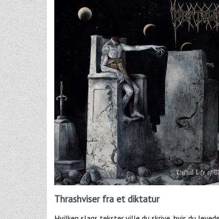
Thrashviser fra et diktatur
Hvilken slags tekster ville du skrive, hvis du leve