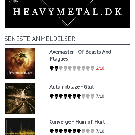
SENESTE ANMELDELSER
Axemaster - Of Beasts And
Plagues
2/10
Autumnblaze - Glut
7/10
Converge - Hum of Hurt
7/10