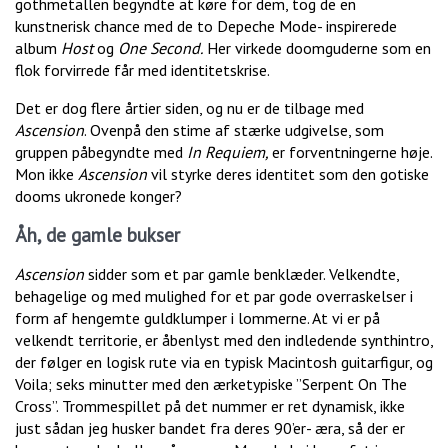
gothmetallen begyndte at køre for dem, tog de en
kunstnerisk chance med de to Depeche Mode- inspirerede
album
Host
og
One Second.
Her virkede doomguderne som en
flok forvirrede får med identitetskrise.
Det er dog flere årtier siden, og nu er de tilbage med
Ascension
. Ovenpå den stime af stærke udgivelse, som
gruppen påbegyndte med
In Requiem,
er forventningerne høje.
Mon ikke
Ascension
vil styrke deres identitet som den gotiske
dooms ukronede konger?
Åh, de gamle bukser
Ascension
sidder som et par gamle benklæder. Velkendte,
behagelige og med mulighed for et par gode overraskelser i
form af hengemte guldklumper i lommerne. At vi er på
velkendt territorie, er åbenlyst med den indledende synthintro,
der følger en logisk rute via en typisk Macintosh guitarfigur, og
Voila; seks minutter med den ærketypiske ”Serpent On The
Cross”. Trommespillet på det nummer er ret dynamisk, ikke
just sådan jeg husker bandet fra deres 90’er- æra, så der er