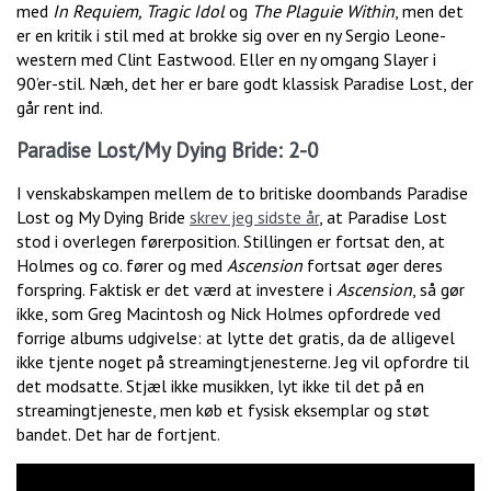
med
In Requiem, Tragic Idol
og
The Plaguie Within
, men det
er en kritik i stil med at brokke sig over en ny Sergio Leone-
western med Clint Eastwood. Eller en ny omgang Slayer i
90’er-stil. Næh, det her er bare godt klassisk Paradise Lost, der
går rent ind.
Paradise Lost/My Dying Bride: 2-0
I venskabskampen mellem de to britiske doombands Paradise
Lost og My Dying Bride
skrev jeg sidste år
, at Paradise Lost
stod i overlegen førerposition. Stillingen er fortsat den, at
Holmes og co. fører og med
Ascension
fortsat øger deres
forspring. Faktisk er det værd at investere i
Ascension
, så gør
ikke, som Greg Macintosh og Nick Holmes opfordrede ved
forrige albums udgivelse: at lytte det gratis, da de alligevel
ikke tjente noget på streamingtjenesterne. Jeg vil opfordre til
det modsatte. Stjæl ikke musikken, lyt ikke til det på en
streamingtjeneste, men køb et fysisk eksemplar og støt
bandet. Det har de fortjent.