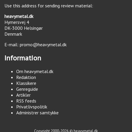
Use this address for sending review material:
heavymetal.dk
Hymersvej 4
DK-3000
Helsingør
Denmark
E-mail:
promo@heavymetal.dk
Information
Om heavymetal.dk
Redaktion
Klassikere
Genreguide
Artikler
RSS feeds
Privatlivspolitik
Administrer samtykke
Copyright 2000-2026 © heavymetal.dk