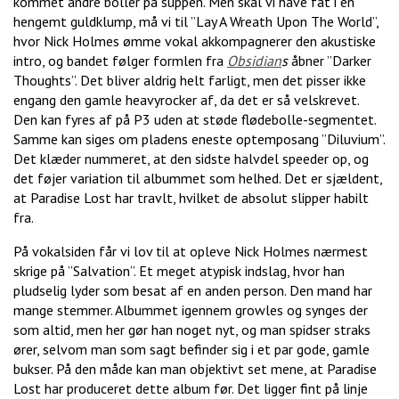
kommet andre boller på suppen. Men skal vi have fat i en
hengemt guldklump, må vi til ”Lay A Wreath Upon The World”,
hvor Nick Holmes ømme vokal akkompagnerer den akustiske
intro, og bandet følger formlen fra
Obsidian
s
åbner ”Darker
Thoughts”. Det bliver aldrig helt farligt, men det pisser ikke
engang den gamle heavyrocker af, da det er så velskrevet.
Den kan fyres af på P3 uden at støde flødebolle-segmentet.
Samme kan siges om pladens eneste optemposang ”Diluvium”.
Det klæder nummeret, at den sidste halvdel speeder op, og
det føjer variation til albummet som helhed. Det er sjældent,
at Paradise Lost har travlt, hvilket de absolut slipper habilt
fra.
På vokalsiden får vi lov til at opleve Nick Holmes nærmest
skrige på ”Salvation”. Et meget atypisk indslag, hvor han
pludselig lyder som besat af en anden person. Den mand har
mange stemmer. Albummet igennem growles og synges der
som altid, men her gør han noget nyt, og man spidser straks
ører, selvom man som sagt befinder sig i et par gode, gamle
bukser. På den måde kan man objektivt set mene, at Paradise
Lost har produceret dette album før. Det ligger fint på linje