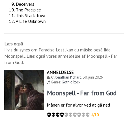
Deceivers
The Precipice
This Stark Town
A Life Unknown
Læs også
Hvis du synes om
Paradise Lost
, kan du måske også lide
Moonspell
. Læs også vores anmeldelse af
Moonspell - Far
from God
:
ANMELDELSE
Af
Jonathan Pichard
,
30. juni 2026
Genre:
Gothic Rock
Moonspell - Far from God
Månen er for alvor ved at gå ned
4/10