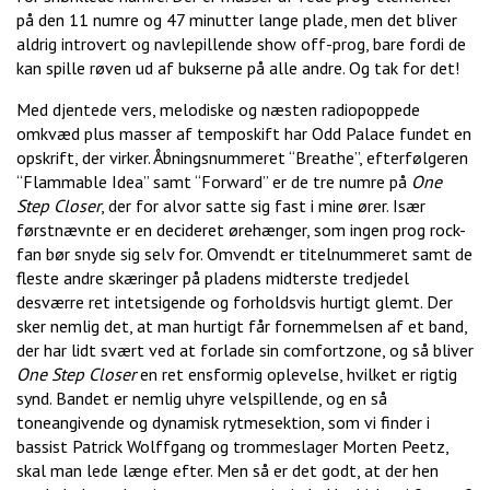
på den 11 numre og 47 minutter lange plade, men det bliver
aldrig introvert og navlepillende show off-prog, bare fordi de
kan spille røven ud af bukserne på alle andre. Og tak for det!
Med djentede vers, melodiske og næsten radiopoppede
omkvæd plus masser af temposkift har Odd Palace fundet en
opskrift, der virker. Åbningsnummeret “Breathe”, efterfølgeren
“Flammable Idea” samt “Forward” er de tre numre på
One
Step Closer
, der for alvor satte sig fast i mine ører. Især
førstnævnte er en decideret ørehænger, som ingen prog rock-
fan bør snyde sig selv for. Omvendt er titelnummeret samt de
fleste andre skæringer på pladens midterste tredjedel
desværre ret intetsigende og forholdsvis hurtigt glemt. Der
sker nemlig det, at man hurtigt får fornemmelsen af et band,
der har lidt svært ved at forlade sin comfortzone, og så bliver
One Step Closer
en ret ensformig oplevelse, hvilket er rigtig
synd. Bandet er nemlig uhyre velspillende, og en så
toneangivende og dynamisk rytmesektion, som vi finder i
bassist Patrick Wolffgang og trommeslager Morten Peetz,
skal man lede længe efter. Men så er det godt, at der hen