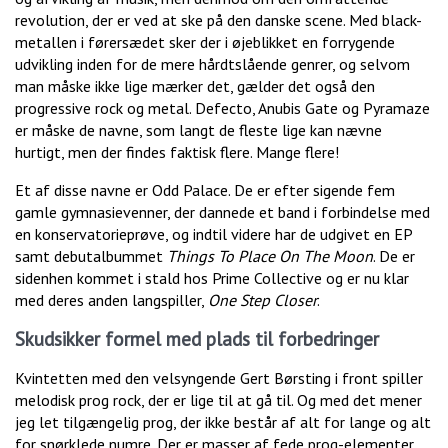
revolution, der er ved at ske på den danske scene. Med black-
metallen i førersædet sker der i øjeblikket en forrygende
udvikling inden for de mere hårdtslående genrer, og selvom
man måske ikke lige mærker det, gælder det også den
progressive rock og metal. Defecto, Anubis Gate og Pyramaze
er måske de navne, som langt de fleste lige kan nævne
hurtigt, men der findes faktisk flere. Mange flere!
Et af disse navne er Odd Palace. De er efter sigende fem
gamle gymnasievenner, der dannede et band i forbindelse med
en konservatorieprøve, og indtil videre har de udgivet en EP
samt debutalbummet
Things To Place On The Moon
. De er
sidenhen kommet i stald hos Prime Collective og er nu klar
med deres anden langspiller,
One Step Closer
.
Skudsikker formel med plads til forbedringer
Kvintetten med den velsyngende Gert Børsting i front spiller
melodisk prog rock, der er lige til at gå til. Og med det mener
jeg let tilgængelig prog, der ikke består af alt for lange og alt
for snørklede numre. Der er masser af fede prog-elementer