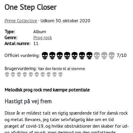
One Step Closer
Prime Collective
· Udkom
30. oktober 2020
Type:
Album
Genre:
Prog rock
Antal numre:
11
Officiel vurdering:
7
/
10
Brugervurdering:
Vær den første til at stemme.
Melodisk prog rock med kæmpe potentiale
Hastigt på vej frem
Disse år er mildest talt en rigtig spændende tid for dansk rock
og metal. Bevares, jeg taler selvfølgelig ikke om en tid
præget af covid-19, og hvilke obstruktioner den skaber for ud-
og afvikling af musik, men derimod om den omfattende