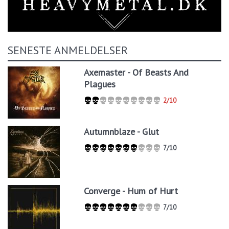
SENESTE ANMELDELSER
Axemaster - Of Beasts And
Plagues
2/10
Autumnblaze - Glut
7/10
Converge - Hum of Hurt
7/10