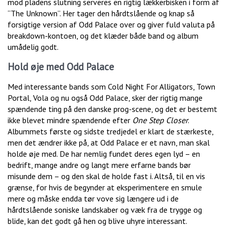
mod pladens slutning serveres en rigtig lækkerbisken i form af
“The Unknown”. Her tager den hårdtslående og knap så
forsigtige version af Odd Palace over og giver fuld valuta på
breakdown-kontoen, og det klæder både band og album
umådelig godt.
Hold øje med Odd Palace
Med interessante bands som Cold Night For Alligators, Town
Portal, Vola og nu også Odd Palace, sker der rigtig mange
spændende ting på den danske prog-scene, og det er bestemt
ikke blevet mindre spændende efter
One Step Closer
.
Albummets første og sidste tredjedel er klart de stærkeste,
men det ændrer ikke på, at Odd Palace er et navn, man skal
holde øje med. De har nemlig fundet deres egen lyd – en
bedrift, mange andre og langt mere erfarne bands bør
misunde dem – og den skal de holde fast i. Altså, til en vis
grænse, for hvis de begynder at eksperimentere en smule
mere og måske endda tør vove sig længere ud i de
hårdtslående soniske landskaber og væk fra de trygge og
blide, kan det godt gå hen og blive uhyre interessant.