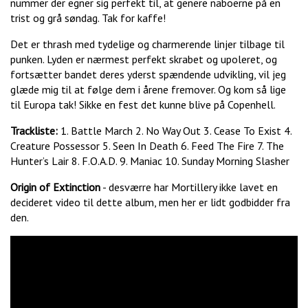
nummer der egner sig perfekt til, at genere naboerne på en
trist og grå søndag. Tak for kaffe!
Det er thrash med tydelige og charmerende linjer tilbage til
punken. Lyden er nærmest perfekt skrabet og upoleret, og
fortsætter bandet deres yderst spændende udvikling, vil jeg
glæde mig til at følge dem i årene fremover. Og kom så lige
til Europa tak! Sikke en fest det kunne blive på Copenhell.
Trackliste:
1. Battle March 2. No Way Out 3. Cease To Exist 4.
Creature Possessor 5. Seen In Death 6. Feed The Fire 7. The
Hunter’s Lair 8. F.O.A.D. 9. Maniac 10. Sunday Morning Slasher
Origin of Extinction
- desværre har Mortillery ikke lavet en
decideret video til dette album, men her er lidt godbidder fra
den.