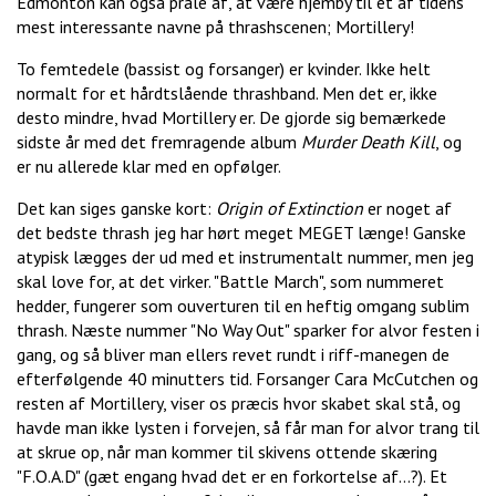
Edmonton kan også prale af, at være hjemby til et af tidens
mest interessante navne på thrashscenen; Mortillery!
To femtedele (bassist og forsanger) er kvinder. Ikke helt
normalt for et hårdtslående thrashband. Men det er, ikke
desto mindre, hvad Mortillery er. De gjorde sig bemærkede
sidste år med det fremragende album
Murder Death Kill
, og
er nu allerede klar med en opfølger.
Det kan siges ganske kort:
Origin of Extinction
er noget af
det bedste thrash jeg har hørt meget MEGET længe! Ganske
atypisk lægges der ud med et instrumentalt nummer, men jeg
skal love for, at det virker. "Battle March", som nummeret
hedder, fungerer som ouverturen til en heftig omgang sublim
thrash. Næste nummer "No Way Out" sparker for alvor festen i
gang, og så bliver man ellers revet rundt i riff-manegen de
efterfølgende 40 minutters tid. Forsanger Cara McCutchen og
resten af Mortillery, viser os præcis hvor skabet skal stå, og
havde man ikke lysten i forvejen, så får man for alvor trang til
at skrue op, når man kommer til skivens ottende skæring
"F.O.A.D" (gæt engang hvad det er en forkortelse af...?). Et