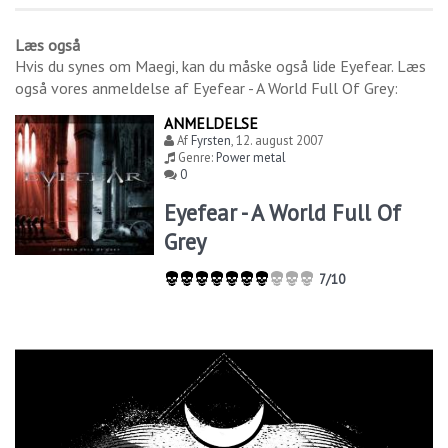
Læs også
Hvis du synes om
Maegi
, kan du måske også lide
Eyefear
. Læs
også vores anmeldelse af
Eyefear - A World Full Of Grey
:
ANMELDELSE
Af
Fyrsten
,
12. august 2007
Genre:
Power metal
0
Eyefear - A World Full Of
Grey
7/10