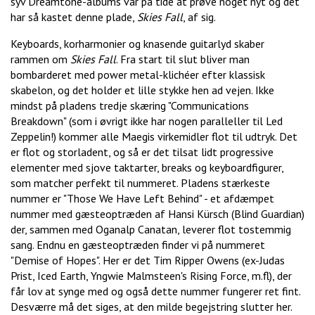
syv Dreamtone-albums var på tide at prøve noget nyt og det
har så kastet denne plade,
Skies Fall
, af sig.
Keyboards, korharmonier og knasende guitarlyd skaber
rammen om
Skies Fall
. Fra start til slut bliver man
bombarderet med power metal-klichéer efter klassisk
skabelon, og det holder et lille stykke hen ad vejen. Ikke
mindst på pladens tredje skæring "Communications
Breakdown" (som i øvrigt ikke har nogen paralleller til Led
Zeppelin!) kommer alle Maegis virkemidler flot til udtryk. Det
er flot og storladent, og så er det tilsat lidt progressive
elementer med sjove taktarter, breaks og keyboardfigurer,
som matcher perfekt til nummeret. Pladens stærkeste
nummer er "Those We Have Left Behind" - et afdæmpet
nummer med gæsteoptræden af Hansi Kürsch (Blind Guardian)
der, sammen med Oganalp Canatan, leverer flot tostemmig
sang. Endnu en gæsteoptræden finder vi på nummeret
"Demise of Hopes". Her er det Tim Ripper Owens (ex-Judas
Prist, Iced Earth, Yngwie Malmsteen's Rising Force, m.fl), der
får lov at synge med og også dette nummer fungerer ret fint.
Desværre må det siges, at den milde begejstring slutter her.