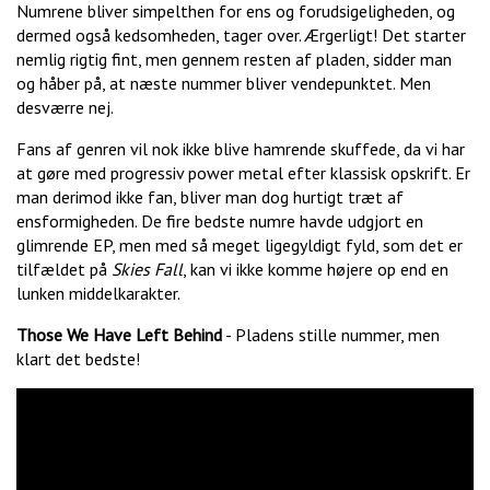
Numrene bliver simpelthen for ens og forudsigeligheden, og
dermed også kedsomheden, tager over. Ærgerligt! Det starter
nemlig rigtig fint, men gennem resten af pladen, sidder man
og håber på, at næste nummer bliver vendepunktet. Men
desværre nej.
Fans af genren vil nok ikke blive hamrende skuffede, da vi har
at gøre med progressiv power metal efter klassisk opskrift. Er
man derimod ikke fan, bliver man dog hurtigt træt af
ensformigheden. De fire bedste numre havde udgjort en
glimrende EP, men med så meget ligegyldigt fyld, som det er
tilfældet på
Skies Fall
, kan vi ikke komme højere op end en
lunken middelkarakter.
Those We Have Left Behind
- Pladens stille nummer, men
klart det bedste!