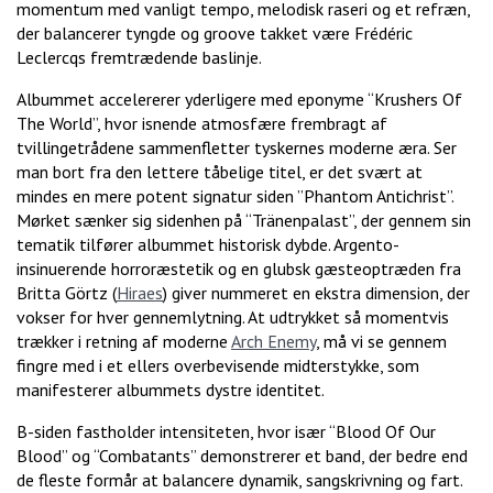
momentum med vanligt tempo, melodisk raseri og et refræn,
der balancerer tyngde og groove takket være Frédéric
Leclercqs fremtrædende baslinje.
Albummet accelererer yderligere med eponyme “Krushers Of
The World”, hvor isnende atmosfære frembragt af
tvillingetrådene sammenfletter tyskernes moderne æra. Ser
man bort fra den lettere tåbelige titel, er det svært at
mindes en mere potent signatur siden ”Phantom Antichrist”.
Mørket sænker sig sidenhen på “Tränenpalast”, der gennem sin
tematik tilfører albummet historisk dybde. Argento-
insinuerende horroræstetik og en glubsk gæsteoptræden fra
Britta Görtz (
Hiraes
) giver nummeret en ekstra dimension, der
vokser for hver gennemlytning. At udtrykket så momentvis
trækker i retning af moderne
Arch Enemy
, må vi se gennem
fingre med i et ellers overbevisende midterstykke, som
manifesterer albummets dystre identitet.
B-siden fastholder intensiteten, hvor især “Blood Of Our
Blood” og “Combatants” demonstrerer et band, der bedre end
de fleste formår at balancere dynamik, sangskrivning og fart.