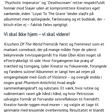
“Psychotic Imperator” og “Deathscream” retter respektfuldt
honnør mod Slayer uden at kompromittere Kreators eget
særkende, inden “Loyal To The Grave” binder sløjfe på
albummet med spilleglæde, fællessang og et budskab, der –
kitsch eller ej – faktisk føles oprigtigt.
Vi skal ikke hjem – vi skal videre!
Krushers Of The World
fremstår først og fremmest som et
markant comeback, der på mange måder fejer de yderst
bekymrende tvivlsspørgsmål fra
Hate Über Alles
noget så
eftertrykkeligt til side. Hvor forgængeren bar præg af
træthed og tomgang, lyder Kreator nu fokuserede, foryngede
og fandens sultne! Albummet er langt hen ad vejen på
omgangshøjde med
Gods of Violence
– og overgår endda i
nogen grad
Phantom Antichrist
, hvad angår
sammenhængskraft og substans. Et værk, hvor rutine og
rudimentært raseri går hånd i hånd, og hvor Petrozzas
udvalgte formår at forvandle selvrefleksion til fremdrift.
Kreator havde ryggen mod muren – og valgte at tage til
genmæle med knusende overbevisning. Resultatet er blandt