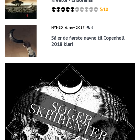
Kreator - Endorama
5/10
NYHED
6. nov 2017
6
Så er de første navne til Copenhell
2018 klar!