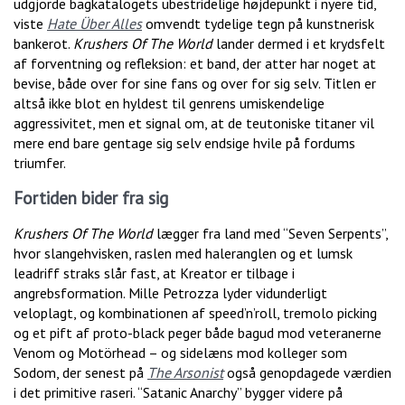
udgjorde bagkatalogets ubestridelige højdepunkt i nyere tid,
viste
Hate Über Alles
omvendt tydelige tegn på kunstnerisk
bankerot.
Krushers Of The World
lander dermed i et krydsfelt
af forventning og refleksion: et band, der atter har noget at
bevise, både over for sine fans og over for sig selv. Titlen er
altså ikke blot en hyldest til genrens umiskendelige
aggressivitet, men et signal om, at de teutoniske titaner vil
mere end bare gentage sig selv endsige hvile på fordums
triumfer.
Fortiden bider fra sig
Krushers Of The World
lægger fra land med “Seven Serpents”,
hvor slangehvisken, raslen med haleranglen og et lumsk
leadriff straks slår fast, at Kreator er tilbage i
angrebsformation. Mille Petrozza lyder vidunderligt
veloplagt, og kombinationen af speed’n’roll, tremolo picking
og et pift af proto-black peger både bagud mod veteranerne
Venom og Motörhead – og sidelæns mod kolleger som
Sodom, der senest på
The Arsonist
også genopdagede værdien
i det primitive raseri. “Satanic Anarchy” bygger videre på