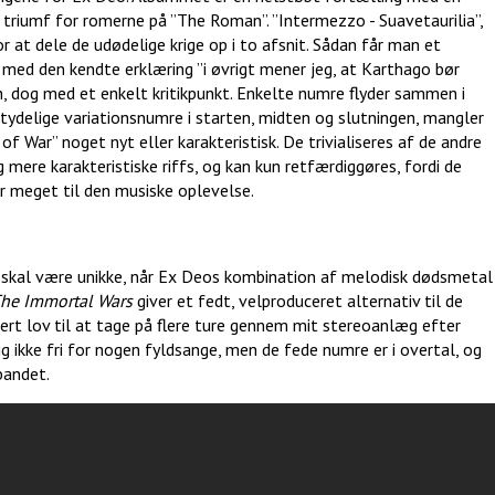
sk triumf for romerne på ”The Roman”. ”Intermezzo - Suavetaurilia”,
r at dele de udødelige krige op i to afsnit. Sådan får man et
med den kendte erklæring ”i øvrigt mener jeg, at Karthago bør
en, dog med et enkelt kritikpunkt. Enkelte numre flyder sammen i
tydelige variationsnumre i starten, midten og slutningen, mangler
of War” noget nyt eller karakteristisk. De trivialiseres af de andre
mere karakteristiske riffs, og kan kun retfærdiggøres, fordi de
er meget til den musiske oplevelse.
e skal være unikke, når Ex Deos kombination af melodisk dødsmetal
he Immortal Wars
giver et fedt, velproduceret alternativ til de
rt lov til at tage på flere ture gennem mit stereoanlæg efter
 ikke fri for nogen fyldsange, men de fede numre er i overtal, og
bandet.