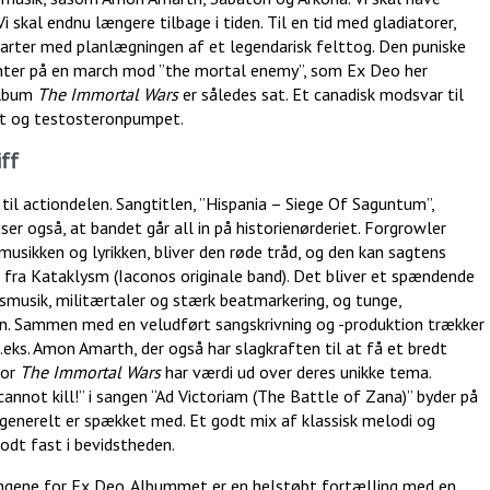
i skal endnu længere tilbage i tiden. Til en tid med gladiatorer,
starter med planlægningen af et legendarisk felttog. Den puniske
anter på en march mod ”the mortal enemy”, som Ex Deo her
album
The Immortal Wars
er således sat. Et canadisk modsvar til
igt og testosteronpumpet.
iff
til actiondelen. Sangtitlen, ”Hispania – Siege Of Saguntum”,
ser også, at bandet går all in på historienørderiet. Forgrowler
 musikken og lyrikken, bliver den røde tråd, og den kan sagtens
ra Kataklysm (Iaconos originale band). Det bliver et spændende
musik, militærtaler og stærk beatmarkering, og tunge,
n. Sammen med en veludført sangskrivning og -produktion trækker
eks. Amon Amarth, der også har slagkraften til at få et bredt
For
The Immortal Wars
har værdi ud over deres unikke tema.
nnot kill!” i sangen “Ad Victoriam (The Battle of Zana)” byder på
enerelt er spækket med. Et godt mix af klassisk melodi og
odt fast i bevidstheden.
sangene for Ex Deo. Albummet er en helstøbt fortælling med en