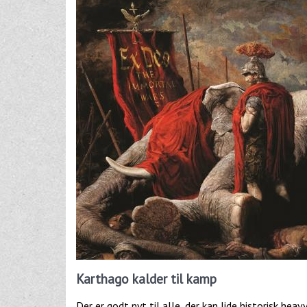
Karthago kalder til kamp
Der er godt nyt til alle, der kan lide historisk h