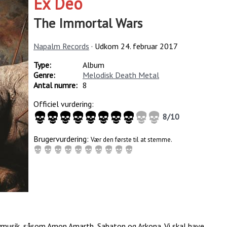
Ex Deo
The Immortal Wars
Napalm Records
· Udkom
24. februar 2017
Type:
Album
Genre:
Melodisk Death Metal
Antal numre:
8
Officiel vurdering:
8
/
10
Brugervurdering:
Vær den første til at stemme.
eavymusik, såsom Amon Amarth, Sabaton og Arkona. Vi skal have