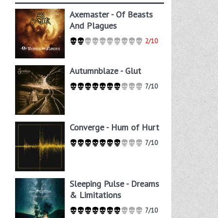
Axemaster - Of Beasts
And Plagues
2/10
Autumnblaze - Glut
7/10
Converge - Hum of Hurt
7/10
Sleeping Pulse - Dreams
& Limitations
7/10