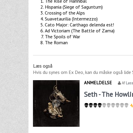
The Rise of Hannibal
Hispania (Siege of Saguntum)
Crossing of the Alps
Suavetaurilia (Intermezzo)
Cato Major: Carthago delenda est!
Ad Victoriam (The Battle of Zama)
The Spoils of War
The Roman
Læs også
Hvis du synes om
Ex Deo
, kan du måske også lide
ANMELDELSE
Af
Las
Seth - The Howli
4