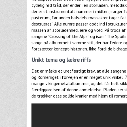
tydelig rød tråd, der ender i en storladen, melodi
der er et instrumentalt nummer i midten, sørger fo
pusterum, før anden halvdels massakrer tager fat 
destrueres”. Alle numre passer godt ind i struktur
massen af storladenhed, ære og vold. På trods af 
sangene ”Crossing of the Alps” og især ”The Spoils 
sange på albummet i samme stil, der har federe og 
fortsætter koncept-historien. Ikke fordi de bidrag
Unikt tema og lækre riffs
Det er måske et uretfærdigt krav, at alle sangen
og Romerriget i forvejen er en meget unik vinkel.
T
mange vikingemetalalbummer, og det får helt sikke
færdiggørelsen af denne anmeldelse. Pladen ser sig
de trækker otte solide kranier med hjem til romer