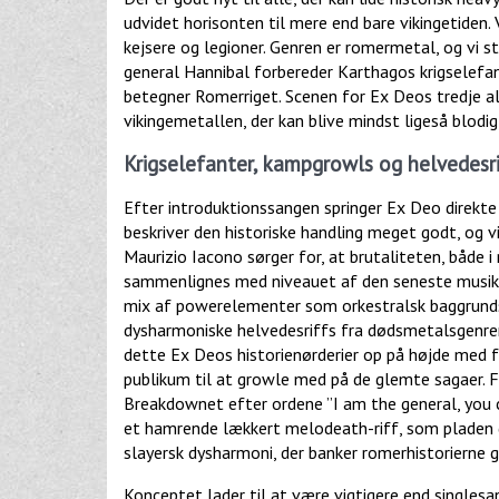
udvidet horisonten til mere end bare vikingetiden. V
kejsere og legioner. Genren er romermetal, og vi 
general Hannibal forbereder Karthagos krigselef
betegner Romerriget. Scenen for Ex Deos tredje 
vikingemetallen, der kan blive mindst ligeså blod
Krigselefanter, kampgrowls og helvedesr
Efter introduktionssangen springer Ex Deo direkte 
beskriver den historiske handling meget godt, og vi
Maurizio Iacono sørger for, at brutaliteten, både i
sammenlignes med niveauet af den seneste musik f
mix af powerelementer som orkestralsk baggrunds
dysharmoniske helvedesriffs fra dødsmetalsgenre
dette Ex Deos historienørderier op på højde med f.
publikum til at growle med på de glemte sagaer. 
Breakdownet efter ordene ”I am the general, you ca
et hamrende lækkert melodeath-riff, som pladen g
slayersk dysharmoni, der banker romerhistorierne g
Konceptet lader til at være vigtigere end single