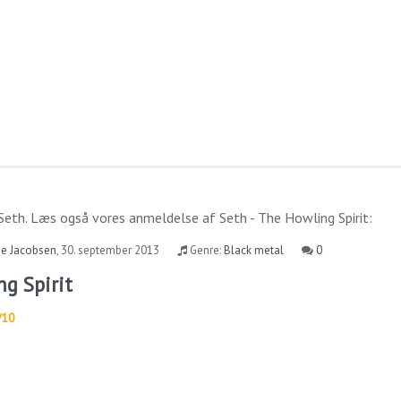
Seth
. Læs også vores anmeldelse af
Seth - The Howling Spirit
:
se Jacobsen
,
30. september 2013
Genre:
Black metal
0
ng Spirit
/10