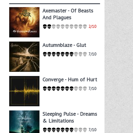
Axemaster - Of Beasts
And Plagues
2/10
Autumnblaze - Glut
7/10
Converge - Hum of Hurt
7/10
Sleeping Pulse - Dreams
& Limitations
7/10