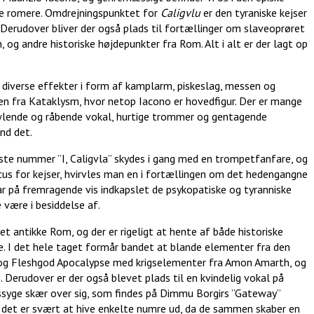
le romere. Omdrejningspunktet for
Caligvlu
er den tyraniske kejser
. Derudover bliver der også plads til fortællinger om slaveoprøret
 og andre historiske højdepunkter fra Rom. Alt i alt er der lagt op
f diverse effekter i form af kamplarm, piskeslag, messen og
en fra Kataklysm, hvor netop Iacono er hovedfigur. Der er mange
owlende og råbende vokal, hurtige trommer og gentagende
nd det.
te nummer ”I, Caligvla” skydes i gang med en trompetfanfare, og
s for kejser, hvirvles man en i fortællingen om det hedengangne
på fremragende vis indkapslet de psykopatiske og tyranniske
 være i besiddelse af.
et antikke Rom, og der er rigeligt at hente af både historiske
. I det hele taget formår bandet at blande elementer fra den
og Fleshgod Apocalypse med krigselementer fra Amon Amarth, og
 Derudover er der også blevet plads til en kvindelig vokal på
dssyge skær over sig, som findes på Dimmu Borgirs ”Gateway”
 det er svært at hive enkelte numre ud, da de sammen skaber en