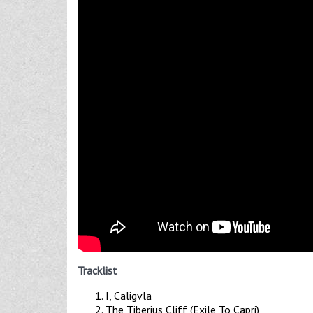
Tracklist
I, Caligvla
The Tiberius Cliff (Exile To Capri)