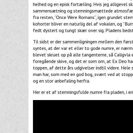
helhed og en episk fortælling. Hvis jeg alligevel sk
sammensætning og stemningsmættede atmosfære, n
fra resten, ”Once Were Romans”, igen grundet ste
kohorter bliver en naturlig del af vokalen, og ”Bu
fedt dystert og tungt skær over sig. Pladens bed
Til sidst er der sammenligningen mellem den førs
syntes, at der var et eller to gode numre, er nærm
blevet skruet op på alle tangenterne, så Caligvla 
foregående skive, og det er som om, at Ex Deo har 
toppen, af dette års udgivelser indtil videre. He
man har, som med en god bog, svært ved at stoppe 
og en stor anbefaling herfra.
Her er et af stemningsfulde numre fra pladen, i e