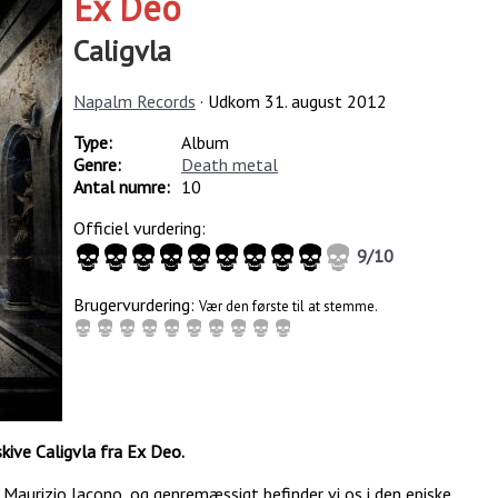
Ex Deo
Caligvla
Napalm Records
· Udkom
31. august 2012
Type:
Album
Genre:
Death metal
Antal numre:
10
Officiel vurdering:
9
/
10
Brugervurdering:
Vær den første til at stemme.
kive Caligvla fra Ex Deo.
 Maurizio Iacono, og genremæssigt befinder vi os i den episke