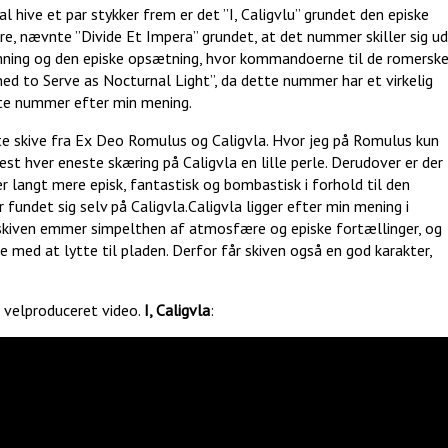
al hive et par stykker frem er det ”I, Caligvlu” grundet den episke
ævnte ”Divide Et Impera” grundet, at det nummer skiller sig ud
mning og den episke opsætning, hvor kommandoerne til de romersk
rned to Serve as Nocturnal Light”, da dette nummer har et virkelig
ste nummer efter min mening.
te skive fra Ex Deo Romulus og Caligvla. Hvor jeg på Romulus kun
est hver eneste skæring på Caligvla en lille perle. Derudover er der
er langt mere episk, fantastisk og bombastisk i forhold til den
fundet sig selv på Caligvla.Caligvla ligger efter min mening i
le skiven emmer simpelthen af atmosfære og episke fortællinger, og
med at lytte til pladen. Derfor får skiven også en god karakter,
n velproduceret video.
I, Caligvla
: