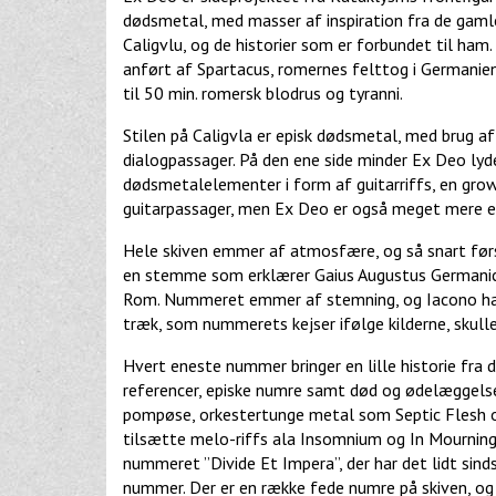
dødsmetal, med masser af inspiration fra de gam
Caligvlu, og de historier som er forbundet til ham
anført af Spartacus, romernes felttog i Germanien,
til 50 min. romersk blodrus og tyranni.
Stilen på Caligvla er episk dødsmetal, med brug a
dialogpassager. På den ene side minder Ex Deo lyd
dødsmetalelementer i form af guitarriffs, en gr
guitarpassager, men Ex Deo er også meget mere e
Hele skiven emmer af atmosfære, og så snart førs
en stemme som erklærer Gaius Augustus Germanicu
Rom. Nummeret emmer af stemning, og Iacono har 
træk, som nummerets kejser ifølge kilderne, skulle
Hvert eneste nummer bringer en lille historie fra d
referencer, episke numre samt død og ødelæggelse
pompøse, orkestertunge metal som Septic Flesh 
tilsætte melo-riffs ala Insomnium og In Mourning.
nummeret ”Divide Et Impera”, der har det lidt sin
nummer. Der er en række fede numre på skiven, og