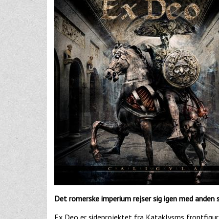
Det romerske imperium rejser sig igen med anden s
Ex Deo er sideprojektet fra Kataklysms frontfigur