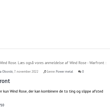
Wind Rose
. Læs også vores anmeldelse af
Wind Rose - Warfront
:
a Oborski
,
7. november 2022
Genre:
Power metal
0
ront
er kun Wind Rose, der kan kombinere de to ting og slippe afsted
/10