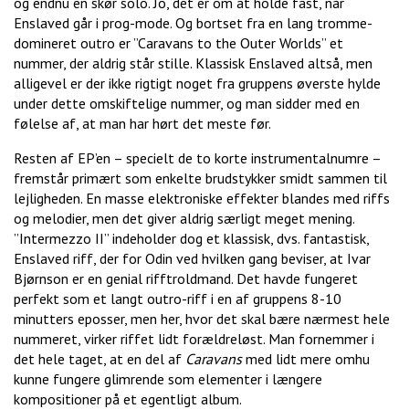
og endnu en skør solo. Jo, det er om at holde fast, når
Enslaved går i prog-mode. Og bortset fra en lang tromme-
domineret outro er ”Caravans to the Outer Worlds” et
nummer, der aldrig står stille. Klassisk Enslaved altså, men
alligevel er der ikke rigtigt noget fra gruppens øverste hylde
under dette omskiftelige nummer, og man sidder med en
følelse af, at man har hørt det meste før.
Resten af EP’en – specielt de to korte instrumentalnumre –
fremstår primært som enkelte brudstykker smidt sammen til
lejligheden. En masse elektroniske effekter blandes med riffs
og melodier, men det giver aldrig særligt meget mening.
”Intermezzo II” indeholder dog et klassisk, dvs. fantastisk,
Enslaved riff, der for Odin ved hvilken gang beviser, at Ivar
Bjørnson er en genial rifftroldmand. Det havde fungeret
perfekt som et langt outro-riff i en af gruppens 8-10
minutters eposser, men her, hvor det skal bære nærmest hele
nummeret, virker riffet lidt forældreløst. Man fornemmer i
det hele taget, at en del af
Caravans
med lidt mere omhu
kunne fungere glimrende som elementer i længere
kompositioner på et egentligt album.