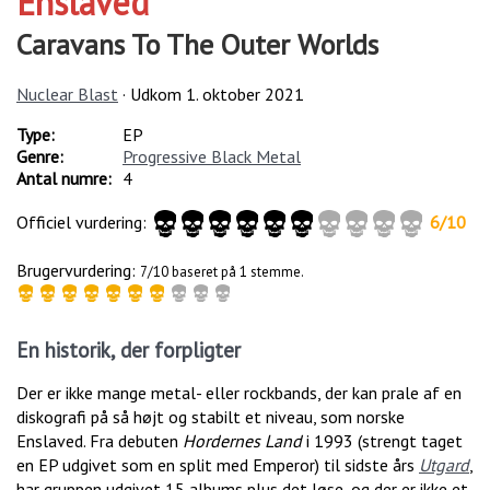
Enslaved
Caravans To The Outer Worlds
Nuclear Blast
· Udkom
1. oktober 2021
Type:
EP
Genre:
Progressive Black Metal
Antal numre:
4
Officiel vurdering:
6
/
10
Brugervurdering:
7/10 baseret på 1 stemme.
En historik, der forpligter
Der er ikke mange metal- eller rockbands, der kan prale af en
diskografi på så højt og stabilt et niveau, som norske
Enslaved. Fra debuten
Hordernes Land
i 1993 (strengt taget
en EP udgivet som en split med Emperor) til sidste års
Utgard
,
har gruppen udgivet 15 albums plus det løse, og der er ikke et