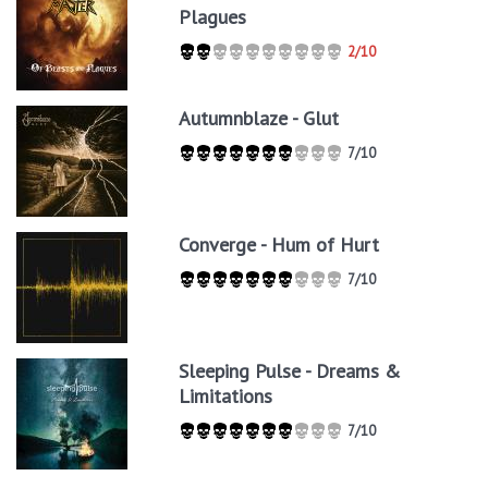
Plagues
2/10
Autumnblaze - Glut
7/10
Converge - Hum of Hurt
7/10
Sleeping Pulse - Dreams &
Limitations
7/10