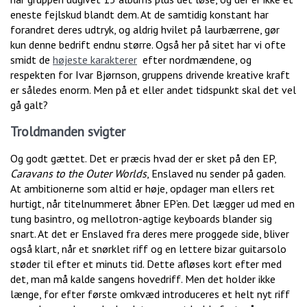
eneste fejlskud blandt dem. At de samtidig konstant har
forandret deres udtryk, og aldrig hvilet på laurbærrene, gør
kun denne bedrift endnu større. Også her på sitet har vi ofte
smidt de
højeste karakterer
efter nordmændene, og
respekten for Ivar Bjørnson, gruppens drivende kreative kraft
er således enorm. Men på et eller andet tidspunkt skal det vel
gå galt?
Troldmanden svigter
Og godt gættet. Det er præcis hvad der er sket på den EP,
Caravans to the Outer Worlds
, Enslaved nu sender på gaden.
At ambitionerne som altid er høje, opdager man ellers ret
hurtigt, når titelnummeret åbner EP’en. Det lægger ud med en
tung basintro, og mellotron-agtige keyboards blander sig
snart. At det er Enslaved fra deres mere proggede side, bliver
også klart, når et snørklet riff og en lettere bizar guitarsolo
støder til efter et minuts tid. Dette afløses kort efter med
det, man må kalde sangens hovedriff. Men det holder ikke
længe, for efter første omkvæd introduceres et helt nyt riff