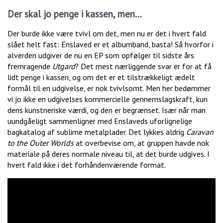
Der skal jo penge i kassen, men…
Der burde ikke være tvivl om det, men nu er det i hvert fald
slået helt fast: Enslaved er et albumband, basta! Så hvorfor i
alverden udgiver de nu en EP som opfølger til sidste års
fremragende
Utgard
? Det mest nærliggende svar er for at få
lidt penge i kassen, og om det er et tilstrækkeligt ædelt
formål til en udgivelse, er nok tvivlsomt. Men her bedømmer
vi jo ikke en udgivelses kommercielle gennemslagskraft, kun
dens kunstneriske værdi, og den er begrænset. Især når man
uundgåeligt sammenligner med Enslaveds uforlignelige
bagkatalog af sublime metalplader. Det lykkes aldrig
Caravan
to the Outer Worlds
at overbevise om, at gruppen havde nok
materiale på deres normale niveau til, at det burde udgives. I
hvert fald ikke i det forhåndenværende format.