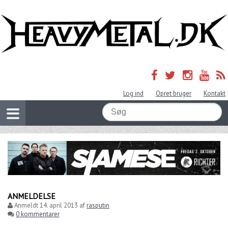
Log ind
Opret bruger
Kontakt
ANMELDELSE
Anmeldt
14. april 2013
af
rasputin
0 kommentarer