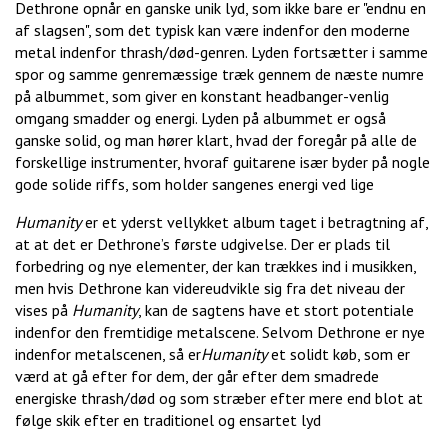
Dethrone opnår en ganske unik lyd, som ikke bare er "endnu en
af slagsen", som det typisk kan være indenfor den moderne
metal indenfor thrash/død-genren. Lyden fortsætter i samme
spor og samme genremæssige træk gennem de næste numre
på albummet, som giver en konstant headbanger-venlig
omgang smadder og energi. Lyden på albummet er også
ganske solid, og man hører klart, hvad der foregår på alle de
forskellige instrumenter, hvoraf guitarene især byder på nogle
gode solide riffs, som holder sangenes energi ved lige
Humanity
er et yderst vellykket album taget i betragtning af,
at at det er Dethrone’s første udgivelse. Der er plads til
forbedring og nye elementer, der kan trækkes ind i musikken,
men hvis Dethrone kan videreudvikle sig fra det niveau der
vises på
Humanity
, kan de sagtens have et stort potentiale
indenfor den fremtidige metalscene. Selvom Dethrone er nye
indenfor metalscenen, så er
Humanity
et solidt køb, som er
værd at gå efter for dem, der går efter dem smadrede
energiske thrash/død og som stræber efter mere end blot at
følge skik efter en traditionel og ensartet lyd