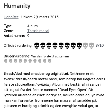
Humanity
HoboRec
· Udkom
29. marts 2013
Type:
Album
Genre:
Thrash metal
Antal numre:
9
Officiel vurdering:
8
/
10
Brugervurdering:
Vær den første til at stemme.
thrash/død med smadder og originalitet
Dethrone er et
svensk thrash/death metal band, som netop har udgivet deres
første studiealbum
humanity
. Albummet består af ni sange i
alt, og ud fra det første nummer "Dead Eyes Open", får
lytteren allerede et klart indtryk af, hvilken genre og lyd hvad
man kan forvente. Trommerne har masser af smadder på,
guitaren er hurtig og teknisk og den energiske vokal gør, at