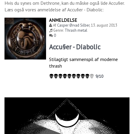
Hvis du synes om
Dethrone
, kan du måske også lide
Accu§er
.
Læs også vores anmeldelse af
Accu§er - Diabolic
:
ANMELDELSE
Af
Casper Ørvad Silber
,
13. august 2013
Genre:
Thrash metal
0
Accu§er - Diabolic
Stilagtigt sammenspil af moderne
thrash
9/10