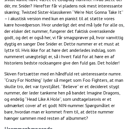
dér, mr. Snider? Herefter får vi pladens nok mest interessante
skæring; Twisted Sister-klassikeren “We’re Not Gonna Take It”
– i akustisk version med kun en pianist til at støtte vores
kære hovedperson. Hvor underligt det end må lyde for alle os,
der elsker det nummer, fungerer det faktisk overraskende
godt, og det er også her, vi får smagsprøver på, hvor vanvittig
dygtig en sanger Dee Snider er. Dette nummer er et must at
lytte til. Hvis ikke for at høre det anderledes indslag, som
nummeret unægteligt er, så i hvert fald for at høre en af
historiens bedste rocksangere give den fuld gas. Det holder!
Skiven fortsætter med en håndfuld ret uinteressante numre.
“Crazy For Nothing” lyder så meget som Foo Fighters, at man
skulle tro, det var tyvstjålet. “Believe” er et decideret stygt
nummer, der leder tankerne hen på bandet Imagine Dragons,
og endelig “Head Like A Hole”, som undtagelsesvis er et
udmærket cover af et godt NIN-nummer. Spørgsmålet er
bare, hvordan man er kommet frem til, at dette nummer
hænger sammen med resten af albummet?