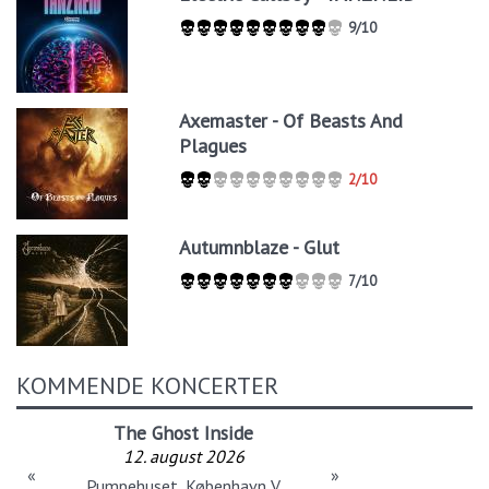
9/10
Axemaster - Of Beasts And
Plagues
2/10
Autumnblaze - Glut
7/10
KOMMENDE KONCERTER
The Ghost Inside
12. august 2026
«
»
Pumpehuset, København V