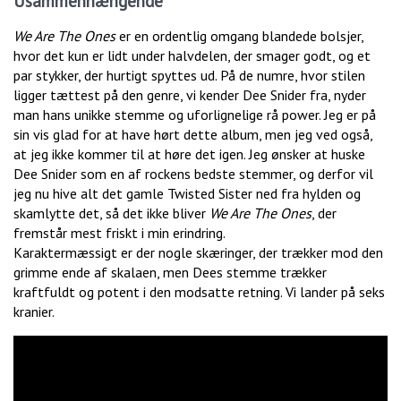
Usammenhængende
We Are The Ones
er en ordentlig omgang blandede bolsjer,
hvor det kun er lidt under halvdelen, der smager godt, og et
par stykker, der hurtigt spyttes ud. På de numre, hvor stilen
ligger tættest på den genre, vi kender Dee Snider fra, nyder
man hans unikke stemme og uforlignelige rå power. Jeg er på
sin vis glad for at have hørt dette album, men jeg ved også,
at jeg ikke kommer til at høre det igen. Jeg ønsker at huske
Dee Snider som en af rockens bedste stemmer, og derfor vil
jeg nu hive alt det gamle Twisted Sister ned fra hylden og
skamlytte det, så det ikke bliver
We Are The Ones
, der
fremstår mest friskt i min erindring.
Karaktermæssigt er der nogle skæringer, der trækker mod den
grimme ende af skalaen, men Dees stemme trækker
kraftfuldt og potent i den modsatte retning. Vi lander på seks
kranier.