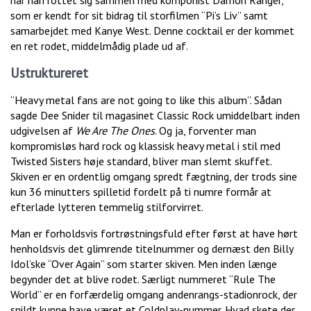
har han rottet sig sammen med komponist Damon Ranger,
som er kendt for sit bidrag til storfilmen “Pi’s Liv” samt
samarbejdet med Kanye West. Denne cocktail er der kommet
en ret rodet, middelmådig plade ud af.
Ustruktureret
“Heavy metal fans are not going to like this album”. Sådan
sagde Dee Snider til magasinet Classic Rock umiddelbart inden
udgivelsen af
We Are The Ones
. Og ja, forventer man
kompromisløs hard rock og klassisk heavy metal i stil med
Twisted Sisters høje standard, bliver man slemt skuffet.
Skiven er en ordentlig omgang spredt fægtning, der trods sine
kun 36 minutters spilletid fordelt på ti numre formår at
efterlade lytteren temmelig stilforvirret.
Man er forholdsvis fortrøstningsfuld efter først at have hørt
henholdsvis det glimrende titelnummer og dernæst den Billy
Idol’ske “Over Again” som starter skiven. Men inden længe
begynder det at blive rodet. Særligt nummeret “Rule The
World” er en forfærdelig omgang andenrangs-stadionrock, der
snildt kunne have været et Coldplay-nummer. Hvad skete der