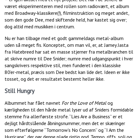
været eksperimenteren med rollen som radiovært, et album
med Broadway-klassikere(!), filminstruktion og meget andet,
som den gode Dee, med skiftende held, har kastet sig over;
dog altid med musikken i centrum.
Nu er han tilbage med et godt gammeldags metal-album
uden så meget fis. Konceptet, om man vil, er, at Jamey Jasta
fra Hatebreed har sat en masse stjerner fra metalbranchen til
at skrive numre til Dee Snider; numre med udgangspunkt i hver
sangskrivers respektive stil, men funderet i den klassiske
80’er-metal, præcis som Dee bedst kan lide det. Ideen er ikke
tosset, og det er resultatet bestemt heller ikke.
Still Hungry
Albummet har fået navnet
For the Love of Metal
og
kærligheden til den hårde metal lyser ud af Sniders formidable
stemme fra allerførste strofe. “Lies Are a Business” er et
dejligt hårdtslående åbningsnummer, men det er skæringer
som efterfølgerne “Tomorrow’s No Concern” og “I Am the
Hurricane”, der gør denne plade rigtig god. Tempo, riffs, soli og