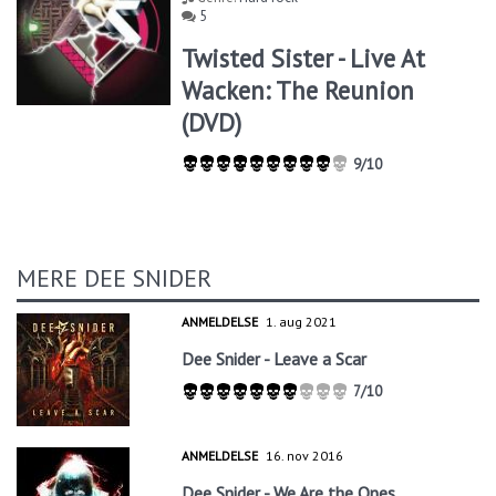
5
Twisted Sister - Live At
Wacken: The Reunion
(DVD)
9/10
MERE DEE SNIDER
ANMELDELSE
1. aug 2021
Dee Snider - Leave a Scar
7/10
ANMELDELSE
16. nov 2016
Dee Snider - We Are the Ones