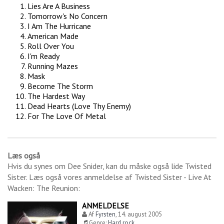
Lies Are A Business
Tomorrow's No Concern
I Am The Hurricane
American Made
Roll Over You
I'm Ready
Running Mazes
Mask
Become The Storm
The Hardest Way
Dead Hearts (Love Thy Enemy)
For The Love Of Metal
Læs også
Hvis du synes om
Dee Snider
, kan du måske også lide
Twisted
Sister
. Læs også vores anmeldelse af
Twisted Sister - Live At
Wacken: The Reunion
:
ANMELDELSE
Af
Fyrsten
,
14. august 2005
Genre:
Hard rock