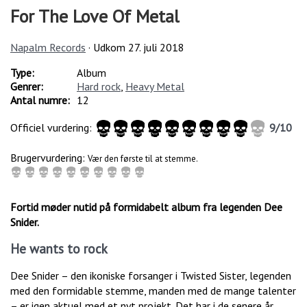
For The Love Of Metal
Napalm Records
· Udkom
27. juli 2018
Type:
Album
Genrer:
Hard rock
,
Heavy Metal
Antal numre:
12
Officiel vurdering:
9
/
10
Brugervurdering:
Vær den første til at stemme.
Fortid møder nutid på formidabelt album fra legenden Dee
Snider.
He wants to rock
Dee Snider – den ikoniske forsanger i Twisted Sister, legenden
med den formidable stemme, manden med de mange talenter
– er igen aktuel med et nyt projekt. Det har i de senere år