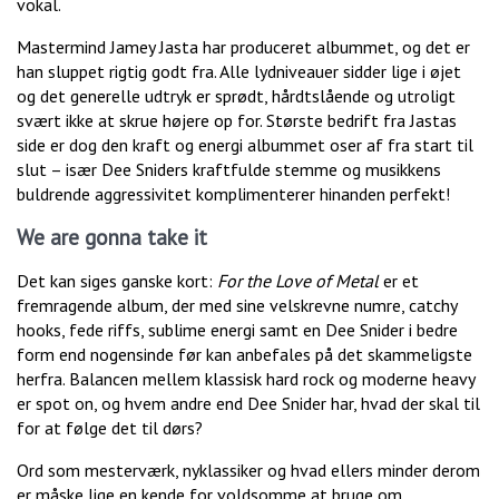
vokal.
Mastermind Jamey Jasta har produceret albummet, og det er
han sluppet rigtig godt fra. Alle lydniveauer sidder lige i øjet
og det generelle udtryk er sprødt, hårdtslående og utroligt
svært ikke at skrue højere op for. Største bedrift fra Jastas
side er dog den kraft og energi albummet oser af fra start til
slut – især Dee Sniders kraftfulde stemme og musikkens
buldrende aggressivitet komplimenterer hinanden perfekt!
We are gonna take it
Det kan siges ganske kort:
For the Love of Metal
er et
fremragende album, der med sine velskrevne numre, catchy
hooks, fede riffs, sublime energi samt en Dee Snider i bedre
form end nogensinde før kan anbefales på det skammeligste
herfra. Balancen mellem klassisk hard rock og moderne heavy
er spot on, og hvem andre end Dee Snider har, hvad der skal til
for at følge det til dørs?
Ord som mesterværk, nyklassiker og hvad ellers minder derom
er måske lige en kende for voldsomme at bruge om