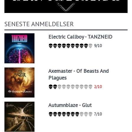
SENESTE ANMELDELSER
Electric Callboy - TANZNEID
9/10
Axemaster - Of Beasts And
Plagues
2/10
Autumnblaze - Glut
7/10