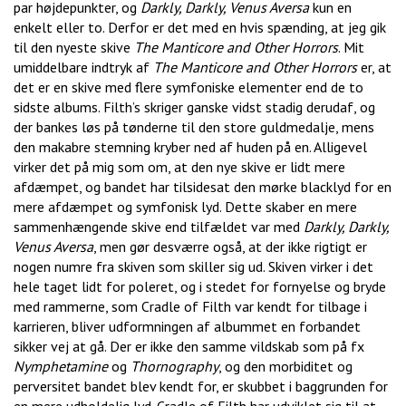
par højdepunkter, og
Darkly, Darkly, Venus Aversa
kun en
enkelt eller to. Derfor er det med en hvis spænding, at jeg gik
til den nyeste skive
The Manticore and Other Horrors
. Mit
umiddelbare indtryk af
The Manticore and Other Horrors
er, at
det er en skive med flere symfoniske elementer end de to
sidste albums. Filth’s skriger ganske vidst stadig derudaf, og
der bankes løs på tønderne til den store guldmedalje, mens
den makabre stemning kryber ned af huden på en. Alligevel
virker det på mig som om, at den nye skive er lidt mere
afdæmpet, og bandet har tilsidesat den mørke blacklyd for en
mere afdæmpet og symfonisk lyd. Dette skaber en mere
sammenhængende skive end tilfældet var med
Darkly, Darkly,
Venus Aversa
, men gør desværre også, at der ikke rigtigt er
nogen numre fra skiven som skiller sig ud. Skiven virker i det
hele taget lidt for poleret, og i stedet for fornyelse og bryde
med rammerne, som Cradle of Filth var kendt for tilbage i
karrieren, bliver udformningen af albummet en forbandet
sikker vej at gå. Der er ikke den samme vildskab som på fx
Nymphetamine
og
Thornography
, og den morbiditet og
perversitet bandet blev kendt for, er skubbet i baggrunden for