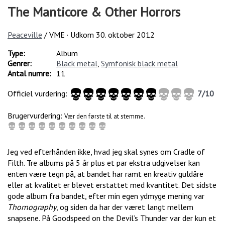
The Manticore & Other Horrors
Peaceville
/ VME · Udkom
30. oktober 2012
Type:
Album
Genrer:
Black metal
,
Symfonisk black metal
Antal numre:
11
Officiel vurdering:
7
/
10
Brugervurdering:
Vær den første til at stemme.
Jeg ved efterhånden ikke, hvad jeg skal synes om Cradle of
Filth. Tre albums på 5 år plus et par ekstra udgivelser kan
enten være tegn på, at bandet har ramt en kreativ guldåre
eller at kvalitet er blevet erstattet med kvantitet. Det sidste
gode album fra bandet, efter min egen ydmyge mening var
Thornography
, og siden da har der været langt mellem
snapsene. På Goodspeed on the Devil’s Thunder var der kun et