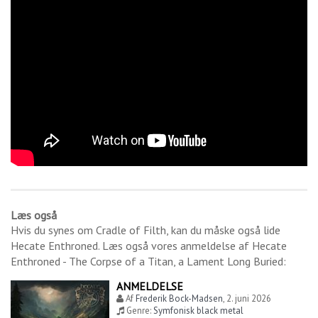
Læs også
Hvis du synes om
Cradle of Filth
, kan du måske også lide
Hecate Enthroned
. Læs også vores anmeldelse af
Hecate
Enthroned - The Corpse of a Titan, a Lament Long Buried
:
ANMELDELSE
Af
Frederik Bock-Madsen
,
2. juni 2026
Genre:
Symfonisk black metal