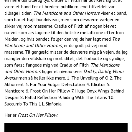
en mere udholdelig lyd. Cradle of Filth har udviklet sig til at
være et band for et bredere publikum, end tilfældet var
tilbage i tiden.
The Manticore and Other Horrors
viser et band,
som har et højt bundniveau, men som desværre vælger en
sikker vej mod masserne. Cradle of Filth af nogen blevet
nævnt som arvtagerne til den britiske metaltrone efter Iron
Maiden, og hvis bandet følger den vej de har lagt med
The
Manticore and Other Horrors
, er de godt på vej mod
masserne. Til gengæld mister de desværre mig på vejen, da jeg
mangler den vildskab og morbiditet, det forbudte og syndige,
som først fangede mig ved Cradle of Filth.
The Manticore
and Other Horrors
ligger et niveau over
Darkly, Darkly, Venus
Aversa
men så heller ikke mere. 1. The Unveiling of O 2. The
Abhorrent 3. For Your Vulgar Delectation 4. Illicitus 5.
Manticore 6. Frost On Her Pillow 7. Huge Onyx Wings Behind
Despair 8. Pallid Reflection 9. Siding With The Titans 10.
Succumb To This 11. Sinfonia
Her er
Frost On Her Pillow
: