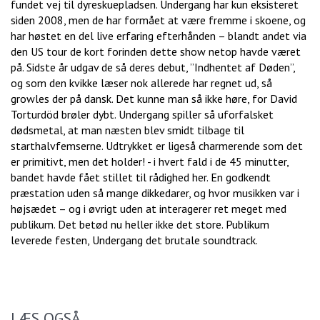
fundet vej til dyreskuepladsen. Undergang har kun eksisteret
siden 2008, men de har formået at være fremme i skoene, og
har høstet en del live erfaring efterhånden – blandt andet via
den US tour de kort forinden dette show netop havde været
på. Sidste år udgav de så deres debut, ”Indhentet af Døden”,
og som den kvikke læser nok allerede har regnet ud, så
growles der på dansk. Det kunne man så ikke høre, for David
Torturdöd brøler dybt. Undergang spiller så uforfalsket
dødsmetal, at man næsten blev smidt tilbage til
starthalvfemserne. Udtrykket er ligeså charmerende som det
er primitivt, men det holder! - i hvert fald i de 45 minutter,
bandet havde fået stillet til rådighed her. En godkendt
præstation uden så mange dikkedarer, og hvor musikken var i
højsædet – og i øvrigt uden at interagerer ret meget med
publikum. Det betød nu heller ikke det store. Publikum
leverede festen, Undergang det brutale soundtrack.
LÆS OGSÅ