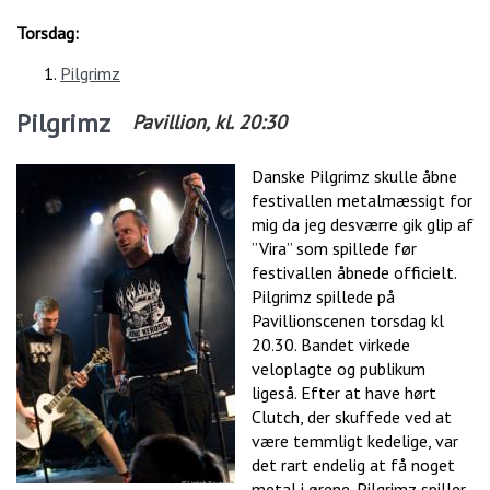
Torsdag:
Pilgrimz
Pilgrimz
Pavillion
, kl.
20:30
Danske Pilgrimz skulle åbne
festivallen metalmæssigt for
mig da jeg desværre gik glip af
”Vira” som spillede før
festivallen åbnede officielt.
Pilgrimz spillede på
Pavillionscenen torsdag kl
20.30. Bandet virkede
veloplagte og publikum
ligeså. Efter at have hørt
Clutch, der skuffede ved at
være temmligt kedelige, var
det rart endelig at få noget
metal i ørene. Pilgrimz spiller