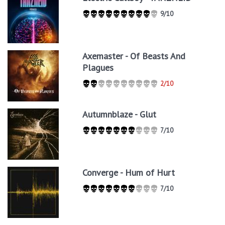
9/10
Axemaster - Of Beasts And
Plagues
2/10
Autumnblaze - Glut
7/10
Converge - Hum of Hurt
7/10