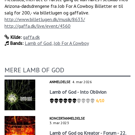
Arizona-dødsdrengene fra Job For A Cowboy. Billetter er til
salg for 200,- via billetlugen og gaffalive.
http://www.billetlugen.dk/musik/8633/
http://gaffa.dk/live/event/4560
Kilde:
gaffa.dk
Bands:
Lamb of God
,
Job For A Cowboy
MERE LAMB OF GOD
ANMELDELSE
4. mar 2026
Lamb of God - Into Oblivion
6/10
KONCERTANMELDELSE
3. mar 2023
Lamb of God og Kreator - Forum - 22.