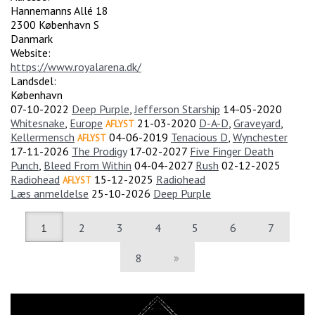
Hannemanns Allé 18
2300
København S
Danmark
Website:
https://www.royalarena.dk/
Landsdel:
København
07-10-2022
Deep Purple
,
Jefferson Starship
14-05-2020
Whitesnake
,
Europe
21-03-2020
D-A-D
,
Graveyard
,
AFLYST
Kellermensch
04-06-2019
Tenacious D
,
Wynchester
AFLYST
17-11-2026
The Prodigy
17-02-2027
Five Finger Death
Punch
,
Bleed From Within
04-04-2027
Rush
02-12-2025
Radiohead
15-12-2025
Radiohead
AFLYST
Læs anmeldelse
25-10-2026
Deep Purple
1
2
3
4
5
6
7
8
»