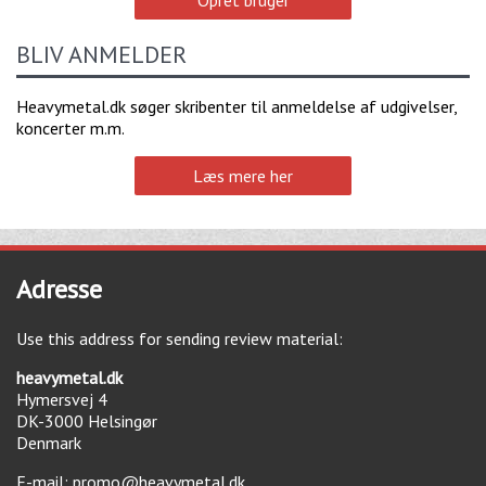
BLIV ANMELDER
Heavymetal.dk søger skribenter til anmeldelse af udgivelser,
koncerter m.m.
Læs mere her
Adresse
Use this address for sending review material:
heavymetal.dk
Hymersvej 4
DK-3000
Helsingør
Denmark
E-mail:
promo@heavymetal.dk