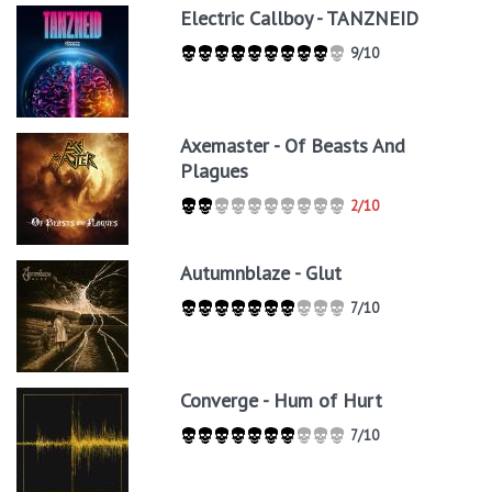
Electric Callboy - TANZNEID
9/10
Axemaster - Of Beasts And
Plagues
2/10
Autumnblaze - Glut
7/10
Converge - Hum of Hurt
7/10