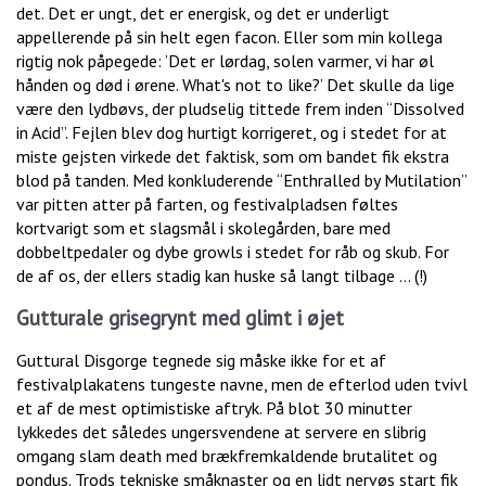
det. Det er ungt, det er energisk, og det er underligt
appellerende på sin helt egen facon. Eller som min kollega
rigtig nok påpegede: ’Det er lørdag, solen varmer, vi har øl
hånden og død i ørene. What's not to like?’ Det skulle da lige
være den lydbøvs, der pludselig tittede frem inden “Dissolved
in Acid”. Fejlen blev dog hurtigt korrigeret, og i stedet for at
miste gejsten virkede det faktisk, som om bandet fik ekstra
blod på tanden. Med konkluderende “Enthralled by Mutilation”
var pitten atter på farten, og festivalpladsen føltes
kortvarigt som et slagsmål i skolegården, bare med
dobbeltpedaler og dybe growls i stedet for råb og skub. For
de af os, der ellers stadig kan huske så langt tilbage … (!)
Gutturale grisegrynt med glimt i øjet
Guttural Disgorge tegnede sig måske ikke for et af
festivalplakatens tungeste navne, men de efterlod uden tvivl
et af de mest optimistiske aftryk. På blot 30 minutter
lykkedes det således ungersvendene at servere en slibrig
omgang slam death med brækfremkaldende brutalitet og
pondus. Trods tekniske småknaster og en lidt nervøs start fik