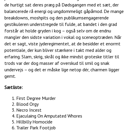
de hurtigt sat deres præg på Dødsgangen med et sæt, der
balancerede rå energi og ungdommeligt gåpåmod. De mange
breakdowns, moshpits og den publikumsengagerende
gestikuleren understregede til fulde, at bandet i den grad
forstår at holde gryden i kog – også selv om de endnu
mangler den sidste variation i vokal og sceneoptræden. Når
det er sagt, viste jyderegimentet, at de besidder et enormt
potentiale, der kun bliver stærkere i takt med alder og
erfaring. Slam, skrig, skrål og ikke mindst groteske titler til
trods var der dog masser af overskud til smil og snak
undervejs – og det er måske lige netop dér, charmen ligger
gemt.
Sætliste:
First Degree Murder
Blood Orgy
Necro Incest
Ejaculaing On Amputated Whores
Hillbilly Homocide
Trailer Park Footjob