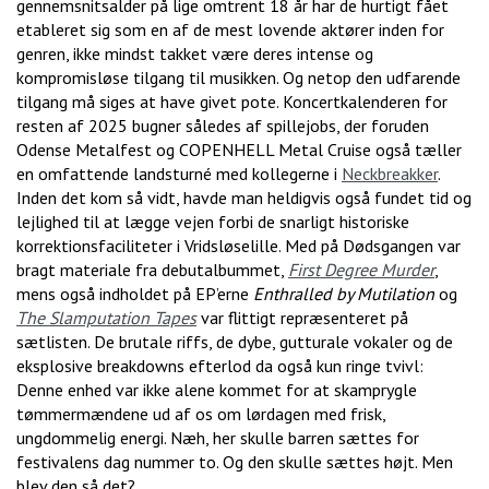
gennemsnitsalder på lige omtrent 18 år har de hurtigt fået
etableret sig som en af de mest lovende aktører inden for
genren, ikke mindst takket være deres intense og
kompromisløse tilgang til musikken. Og netop den udfarende
tilgang må siges at have givet pote. Koncertkalenderen for
resten af 2025 bugner således af spillejobs, der foruden
Odense Metalfest og COPENHELL Metal Cruise også tæller
en omfattende landsturné med kollegerne i
Neckbreakker
.
Inden det kom så vidt, havde man heldigvis også fundet tid og
lejlighed til at lægge vejen forbi de snarligt historiske
korrektionsfaciliteter i Vridsløselille. Med på Dødsgangen var
bragt materiale fra debutalbummet,
First Degree Murder
,
mens også indholdet på EP’erne
Enthralled by Mutilation
og
The Slamputation Tapes
var flittigt repræsenteret på
sætlisten. De brutale riffs, de dybe, gutturale vokaler og de
eksplosive breakdowns efterlod da også kun ringe tvivl:
Denne enhed var ikke alene kommet for at skamprygle
tømmermændene ud af os om lørdagen med frisk,
ungdommelig energi. Næh, her skulle barren sættes for
festivalens dag nummer to. Og den skulle sættes højt. Men
blev den så det?