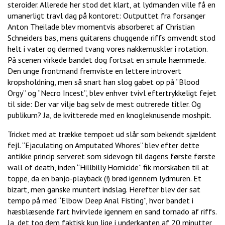
steroider. Allerede her stod det klart, at lydmanden ville få en
umanerligt travl dag på kontoret: Outputtet fra forsanger
Anton Theilade blev momentvis absorberet af Christian
Schneiders bas, mens guitarens chuggende riffs omvendt stod
helt i vater og dermed tvang vores nakkemuskler i rotation.
På scenen virkede bandet dog fortsat en smule hæmmede.
Den unge frontmand fremviste en lettere introvert
kropsholdning, men så snart han slog gabet op på “Blood
Orgy” og “Necro Incest”, blev enhver tvivl eftertrykkeligt fejet
til side: Der var vilje bag selv de mest outrerede titler. Og
publikum? Ja, de kvitterede med en knogleknusende moshpit.
Tricket med at trække tempoet ud slår som bekendt sjældent
fejl. “Ejaculating on Amputated Whores” blev efter dette
antikke princip serveret som sidevogn til dagens første første
wall of death, inden “Hillbilly Homicide” fik morskaben til at
toppe, da en banjo-playback (!) brød igennem lydmuren. Et
bizart, men ganske muntert indslag. Herefter blev der sat
tempo på med “Elbow Deep Anal Fisting”, hvor bandet i
hæsblæsende fart hvirvlede igennem en sand tornado af riffs.
Ja, det tog dem faktisk kun lige i underkanten af 20 minutter