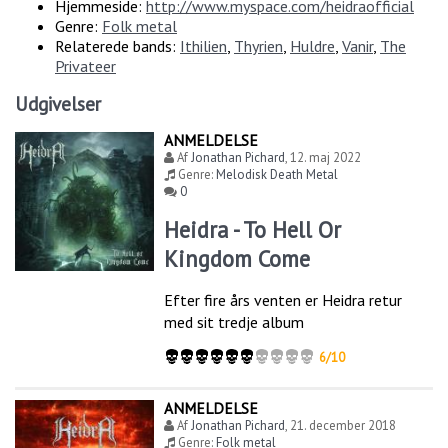
Hjemmeside:
http://www.myspace.com/heidraofficial
Genre:
Folk metal
Relaterede bands:
Ithilien
,
Thyrien
,
Huldre
,
Vanir
,
The
Privateer
Udgivelser
ANMELDELSE
Af
Jonathan Pichard
,
12. maj 2022
Genre:
Melodisk Death Metal
0
Heidra - To Hell Or
Kingdom Come
Efter fire års venten er Heidra retur
med sit tredje album
6/10
ANMELDELSE
Af
Jonathan Pichard
,
21. december 2018
Genre:
Folk metal