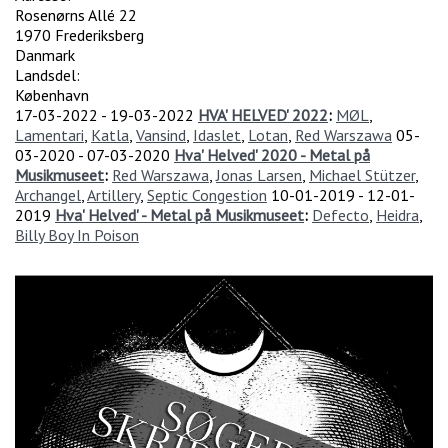
Rosenørns Allé 22
1970
Frederiksberg
Danmark
Landsdel:
København
17-03-2022
-
19-03-2022
HVA' HELVED' 2022
:
MØL
,
Lamentari
,
Katla
,
Vansind
,
Idaslet
,
Lotan
,
Red Warszawa
05-
03-2020
-
07-03-2020
Hva' Helved' 2020 - Metal på
Musikmuseet
:
Red Warszawa
,
Jonas Larsen
,
Michael Stützer
,
Archangel
,
Artillery
,
Septic Congestion
10-01-2019
-
12-01-
2019
Hva' Helved' - Metal på Musikmuseet
:
Defecto
,
Heidra
,
Billy Boy In Poison