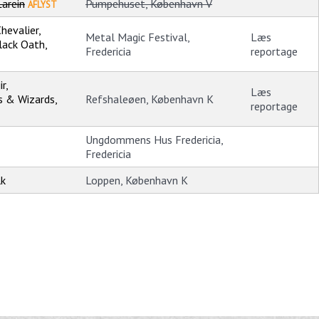
arein
Pumpehuset, København V
AFLYST
Chevalier,
Metal Magic Festival,
Læs
lack Oath,
Fredericia
reportage
r,
Læs
s & Wizards,
Refshaleøen, København K
reportage
Ungdommens Hus Fredericia,
Fredericia
lk
Loppen, København K