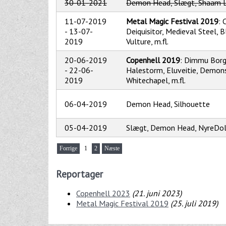
30-01-2021
Demon Head, Slægt, Shaam L
11-07-2019
Metal Magic Festival 2019
: 
-
13-07-
Deiquisitor, Medieval Steel, B
2019
Vulture, m.fl.
20-06-2019
Copenhell 2019
: Dimmu Borgi
-
22-06-
Halestorm, Eluveitie, Demon
2019
Whitechapel, m.fl.
06-04-2019
Demon Head, Silhouette
05-04-2019
Slægt, Demon Head, NyreDo
Forrige
1
2
Næste
Reportager
Copenhell 2023
(
21. juni 2023
)
Metal Magic Festival 2019
(
25. juli 2019
)