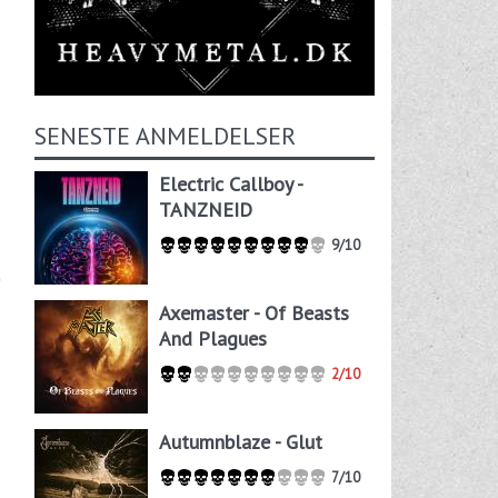
SENESTE ANMELDELSER
Electric Callboy -
TANZNEID
9/10
Axemaster - Of Beasts
And Plagues
2/10
Autumnblaze - Glut
7/10