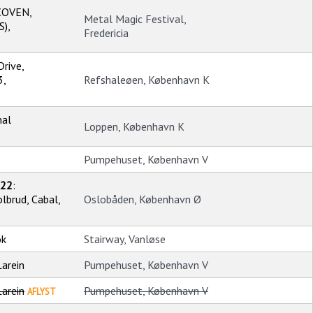
COVEN,
Metal Magic Festival,
S),
Fredericia
Drive,
3,
Refshaleøen, København K
nal
Loppen, København K
Pumpehuset, København V
022
:
lbrud, Cabal,
Oslobåden, København Ø
ok
Stairway, Vanløse
arein
Pumpehuset, København V
arein
Pumpehuset, København V
AFLYST