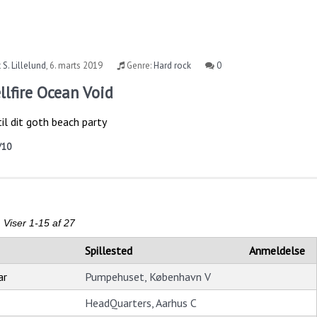
 S. Lillelund
,
6. marts 2019
Genre:
Hard rock
0
lfire Ocean Void
l dit goth beach party
/10
Viser 1-15 af 27
Spillested
Anmeldelse
ar
Pumpehuset, København V
HeadQuarters, Aarhus C