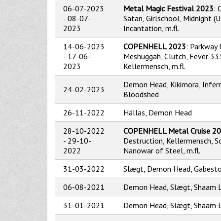
06-07-2023
Metal Magic Festival 2023
: 
-
08-07-
Satan, Girlschool, Midnight (U
2023
Incantation, m.fl.
14-06-2023
COPENHELL 2023
: Parkway 
-
17-06-
Meshuggah, Clutch, Fever 33
2023
Kellermensch, m.fl.
Demon Head, Kikimora, Infer
24-02-2023
Bloodshed
26-11-2022
Hällas, Demon Head
28-10-2022
COPENHELL Metal Cruise 2
-
29-10-
Destruction, Kellermensch, So
2022
Nanowar of Steel, m.fl.
31-03-2022
Slægt, Demon Head, Gabest
06-08-2021
Demon Head, Slægt, Shaam L
31-01-2021
Demon Head, Slægt, Shaam L