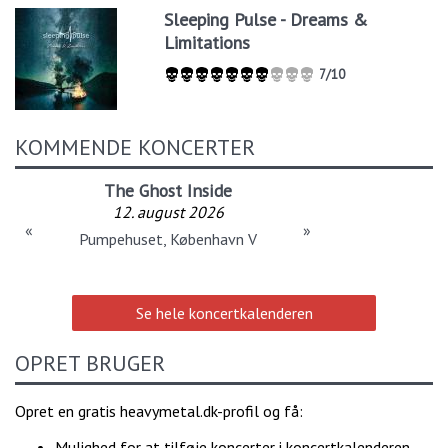
Sleeping Pulse - Dreams &
Limitations
7/10
KOMMENDE KONCERTER
The Ghost Inside
12. august 2026
«
»
Pumpehuset, København V
Se hele koncertkalenderen
OPRET BRUGER
Opret en gratis heavymetal.dk-profil og få:
Mulighed for at tilføje koncerter i koncertkalenderen