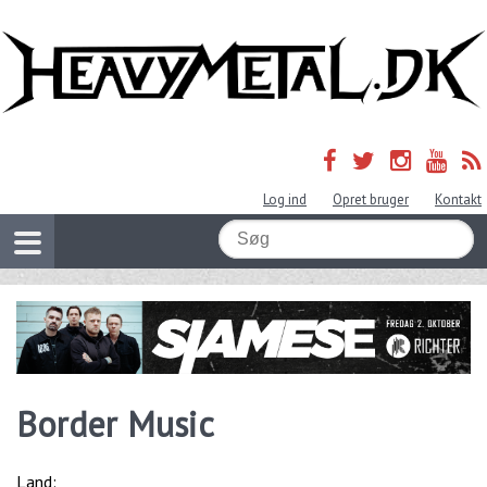
Log ind
Opret bruger
Kontakt
Border Music
Land: