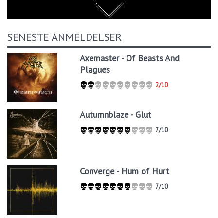
SENESTE ANMELDELSER
Axemaster - Of Beasts And
Plagues
2/10
Autumnblaze - Glut
7/10
Converge - Hum of Hurt
7/10