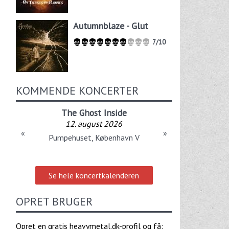
Autumnblaze - Glut
7/10
KOMMENDE KONCERTER
The Ghost Inside
12. august 2026
«
»
Pumpehuset, København V
Se hele koncertkalenderen
OPRET BRUGER
Opret en gratis heavymetal.dk-profil og få: