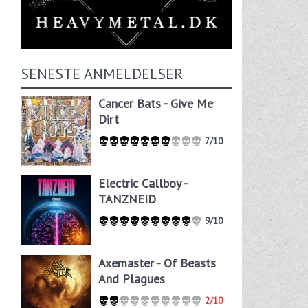
SENESTE ANMELDELSER
Cancer Bats - Give Me
Dirt
7/10
Electric Callboy -
TANZNEID
9/10
Axemaster - Of Beasts
And Plagues
2/10