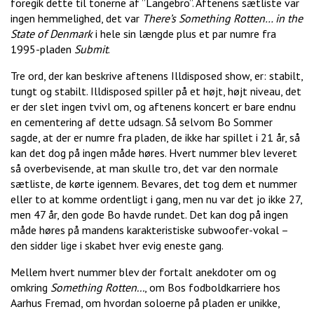
foregik dette til tonerne af ”Langebro”. Aftenens sætliste var
ingen hemmelighed, det var
There’s Something Rotten… in the
State of Denmark
i hele sin længde plus et par numre fra
1995-pladen
Submit
.
Tre ord, der kan beskrive aftenens Illdisposed show, er: stabilt,
tungt og stabilt. Illdisposed spiller på et højt, højt niveau, det
er der slet ingen tvivl om, og aftenens koncert er bare endnu
en cementering af dette udsagn. Så selvom Bo Sommer
sagde, at der er numre fra pladen, de ikke har spillet i 21 år, så
kan det dog på ingen måde høres. Hvert nummer blev leveret
så overbevisende, at man skulle tro, det var den normale
sætliste, de kørte igennem. Bevares, det tog dem et nummer
eller to at komme ordentligt i gang, men nu var det jo ikke 27,
men 47 år, den gode Bo havde rundet. Det kan dog på ingen
måde høres på mandens karakteristiske subwoofer-vokal –
den sidder lige i skabet hver evig eneste gang.
Mellem hvert nummer blev der fortalt anekdoter om og
omkring
Something Rotten...
, om Bos fodboldkarriere hos
Aarhus Fremad, om hvordan soloerne på pladen er unikke,