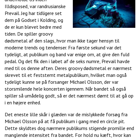
Illdisposed, var randrusianske
Prevail. Jeg har tidligere set
dem på Godset i Kolding, og
de er kun blevet bedre med
tiden. De spiller groovy
dødsmetal af den slags, hvor man ikke tager hensyn til
moderne trends og tendenser. Fra første sekund var det
tydeligt, at publikum og band var enige om, at give den fuld
pedal. Og det fik den i løbet af de seks numre, Prevail havde
med til os denne aften. Deres groovy dødsmetal er nærmest
skrevet til et feststemt metalpublikum, hvilket man også
tydeligt kunne se på forsanger Michael Olsson, der var
storsmilende hele koncerten igennem. Når bandet så også
spiller så umådelig godt, så er det nærmest dømt til at gå op
i en højere enhed.
Det eneste lille skår i glæden var de mislykkede forsøg fra
Michael Olsson på at få publikum i gang med en circle pit.
Dette skyldtes dog nærmere publikums stigende promille end
manglende intensitet fra bandet. For hold nu kæft, hvor kan