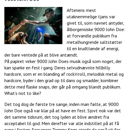
Aftenens mest
utaknemmelige tjans var
givet til, som navnet antyder,
ålborgensiske 9000 John Doe:
at forvandle publikum fra
metalhungrende saltstøtter
til en krudttønde af energi,
der bare ventede på at blive antændt.
På papiret virker 9000 John Does musik også som noget, der
kan sparke en fest i gang. Deres selvudnævnte hillbilly
hardcore, som er en blanding af rock’n’roll, melodisk metal og
hardcore, byder i den grad op til dans og smadder, kombiner
dette med flaske snaps, der går på omgang blandt publikum.
What’s not to like?
Det tog dog de første tre sange, inden man følte, at 9000
John Doe også var klar på at have en fest. Sjovt nok var det
det samme tidsrum, det tog lyden at blive ændret fra
acceptabel til god. Men derefter var alle indstillet på at få
gang i festen. Forsanger Tommy Knøs gjorde da også sit for