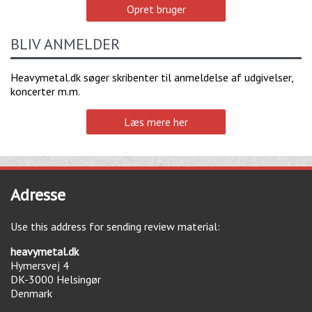
Opret bruger
BLIV ANMELDER
Heavymetal.dk søger skribenter til anmeldelse af udgivelser,
koncerter m.m.
Læs mere her
Adresse
Use this address for sending review material:
heavymetal.dk
Hymersvej 4
DK-3000
Helsingør
Denmark