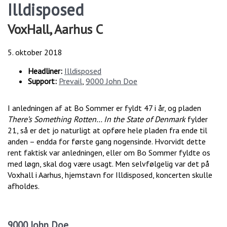
Illdisposed
VoxHall, Aarhus C
5. oktober 2018
Headliner:
Illdisposed
Support:
Prevail
,
9000 John Doe
I anledningen af at Bo Sommer er fyldt 47 i år, og pladen
There’s Something Rotten… In the State of Denmark
fylder
21, så er det jo naturligt at opføre hele pladen fra ende til
anden – endda for første gang nogensinde. Hvorvidt dette
rent faktisk var anledningen, eller om Bo Sommer fyldte os
med løgn, skal dog være usagt. Men selvfølgelig var det på
Voxhall i Aarhus, hjemstavn for Illdisposed, koncerten skulle
afholdes.
9000 John Doe