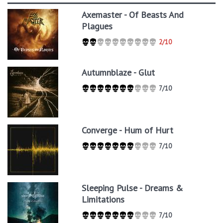
Axemaster - Of Beasts And
Plagues
2/10
Autumnblaze - Glut
7/10
Converge - Hum of Hurt
7/10
Sleeping Pulse - Dreams &
Limitations
7/10