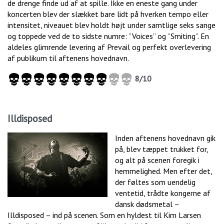
de drenge finde ud af at spille. Ikke en eneste gang under
koncerten blev der slækket bare lidt på hverken tempo eller
intensitet, niveauet blev holdt højt under samtlige seks sange
og toppede ved de to sidste numre: ”Voices” og ”Smiting”. En
aldeles glimrende levering af Prevail og perfekt overlevering
af publikum til aftenens hovednavn.
8/10
Illdisposed
Inden aftenens hovednavn gik
på, blev tæppet trukket for,
og alt på scenen foregik i
hemmelighed. Men efter det,
der føltes som uendelig
ventetid, trådte kongerne af
dansk dødsmetal –
Illdisposed – ind på scenen. Som en hyldest til Kim Larsen