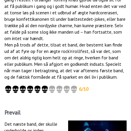
at få publikum i gang og i godt humør. Hvad enten det var ved
at tonse løs på scenen i et udbrud af ægte hardcoreraseri,
bruge konfettikanonen til under bæltestedet-jokes, eller bare
trække på al den nordjyske charme, han kunne præstere. Selv
at falde på scene slog ikke manden ud – han fortsatte, som
om intet var hændt.
Men på trods af dette, tilsat et band, der bestemt kan finde
ud af at fyre op for en ægte rock’n’rollfest, så var det, som
om det aldrig rigtig kom helt op at ringe, hverken for band
eller publikum. Men så afgjort en godkendt indsats. Specielt
når man tager i betragtning, at det var aftenens første band,
og de faktisk formåede at få sparket en del liv i publikum.
6/10
Prevail
Det næste band, der skulle
underholde os inden