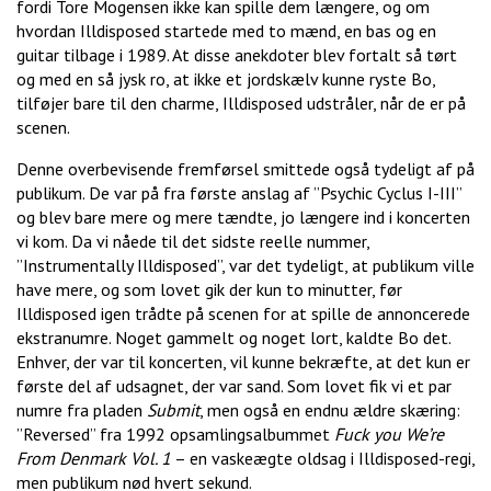
fordi Tore Mogensen ikke kan spille dem længere, og om
hvordan Illdisposed startede med to mænd, en bas og en
guitar tilbage i 1989. At disse anekdoter blev fortalt så tørt
og med en så jysk ro, at ikke et jordskælv kunne ryste Bo,
tilføjer bare til den charme, Illdisposed udstråler, når de er på
scenen.
Denne overbevisende fremførsel smittede også tydeligt af på
publikum. De var på fra første anslag af ”Psychic Cyclus I-III”
og blev bare mere og mere tændte, jo længere ind i koncerten
vi kom. Da vi nåede til det sidste reelle nummer,
”Instrumentally Illdisposed”, var det tydeligt, at publikum ville
have mere, og som lovet gik der kun to minutter, før
Illdisposed igen trådte på scenen for at spille de annoncerede
ekstranumre. Noget gammelt og noget lort, kaldte Bo det.
Enhver, der var til koncerten, vil kunne bekræfte, at det kun er
første del af udsagnet, der var sand. Som lovet fik vi et par
numre fra pladen
Submit
, men også en endnu ældre skæring:
”Reversed” fra 1992 opsamlingsalbummet
Fuck you We’re
From Denmark Vol. 1
– en vaskeægte oldsag i Illdisposed-regi,
men publikum nød hvert sekund.